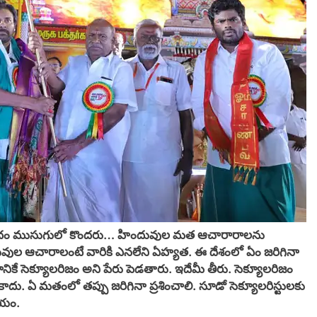
క వాదం ముసుగులో కొందరు… హిందువుల మత ఆచారారాలను
ందువుల ఆచారాలంటే వారికి ఎనలేని ఏహ్యత. ఈ దేశంలో ఏం జరిగినా
నికే సెక్యూలరిజం అని పేరు పెడతారు. ఇదేమీ తీరు. సెక్యూలరిజం
ాదు. ఏ మతంలో తప్పు జరిగినా ప్రశించాలి. సూడో సెక్యూలరిస్టులకు
ీయం.