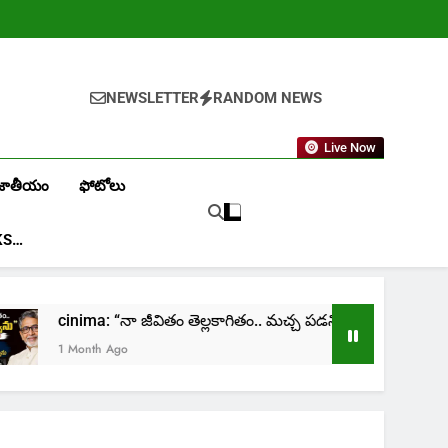
NEWSLETTER
RANDOM NEWS
Live Now
జాతీయం
ఫోటోలు
KS…
 తెల్లకాగితం.. మచ్చ పడనివ్వను”: మురళీమోహన్
cinim
1 Mon