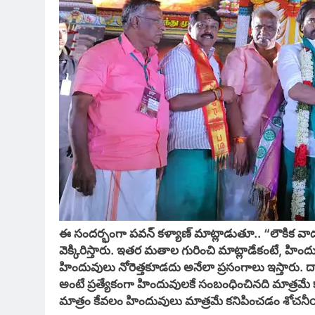
ఈ సందర్భంగా పవన్ కళ్యాణ్ మాట్లాడుతూ.. “లౌకి
వెక్కిరిస్తారు. ఇతర మతాల గురించి మాట్లాడేకంటే, హి
హిందువులు నోరెత్తకూడదు అనేలా ప్రసంగాలు ఇస్తారు. దా
అంటే ప్రత్యేకంగా హిందువులకే సంబంధించినది మాత్రమే క
మాత్రం కేవలం హిందువులు మాత్రమే కనిపించడం శోచన