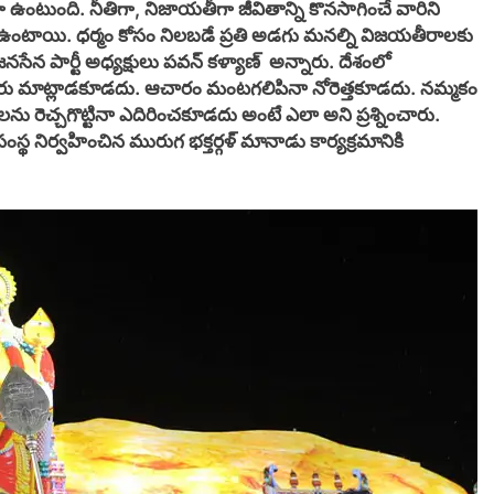
ఉంటుంది. నీతిగా, నిజాయతీగా జీవితాన్ని కొనసాగించే వారిని
ా ఉంటాయి. ధర్మం కోసం నిలబడే ప్రతి అడగు మనల్ని విజయతీరాలకు
జనసేన పార్టీ అధ్యక్షులు పవన్ కళ్యాణ్ అన్నారు. దేశంలో
వారు మాట్లాడకూడదు. ఆచారం మంటగలిపినా నోరెత్తకూడదు. నమ్మకం
లను రెచ్చగొట్టినా ఎదిరించకూడదు అంటే ఎలా అని ప్రశ్నించారు.
థ నిర్వహించిన మురుగ భక్తర్గళ్ మానాడు కార్యక్రమానికి