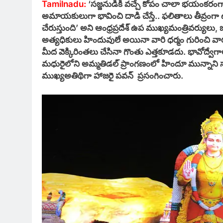
Tamilnadu:
‘సజ్జనుడికి వచ్చే కోపం చాలా భయంకరంగా 
అమాయకులుగా భావించి దాడి చేస్తే.. ఫలితాలు తీవ్రంగ
చేరుస్తుంది’ అని ఆంధ్రప్రదేశ్ ఉప ముఖ్యమంత్రివర్యులు, 
అత్యధికులు హిందువులే అయినా వారి ధర్మం గురించి 
మీద వెక్కిరింతలు చేసినా గొంతు ఎత్తకూడదు. భావోద్వేగా
మధురైలోని అమ్మతిడల్ ప్రాంగణంలో హిందూ మున్నాని సంస్
ముఖ్యఅతిథిగా హాజరై పవన్ ప్రసంగించారు.