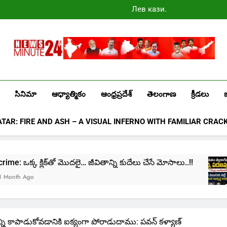
Лев казино
промокоды
2025
Newsminute24
Get All Updated Telugu News
సినిమా
ఆధ్యాత్మికం
ఆంధ్రప్రదేశ్
తెలంగాణ
క్రీడలు
ATAR: FIRE AND ASH – A VISUAL INFERNO WITH FAMILIAR CRAC
వితాన్ని కుదేలు చేసే మోసాలు..!!
cinima: “నా జీవితం
1 Month Ago
్ని కాపాడుకోవడానికి ఐక్యంగా పోరాడుదాము: పవన్ కళ్యాణ్