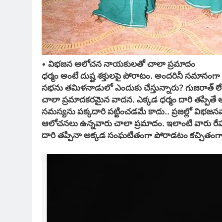
• విభజన ఆలోచన నాయకులతో చాలా ప్రమాదం
ధర్మం అంటే దుష్ట శక్తులపై పోరాటం. అందరినీ సమానంగ
సభను తమిళనాడులో ఎందుకు చేస్తున్నారు? గుజరాత్ లేద
చాలా ప్రమాదకరమైన వాదన. ఎక్కడ ధర్మం దారి తప్పితే 
సమస్యను పక్కదారి పట్టించడమే కాదు.. ప్రజల్లో విభజన
ఆలోచనలు ఉన్నవారు చాలా ప్రమాదం. ఇలాంటి వారు రేపు శి
దారి తప్పినా అక్కడ సంఘటితంగా పోరాడటం కచ్చితంగా