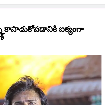
ి కాపాడుకోవడానికి ఐక్యంగా
ణ్