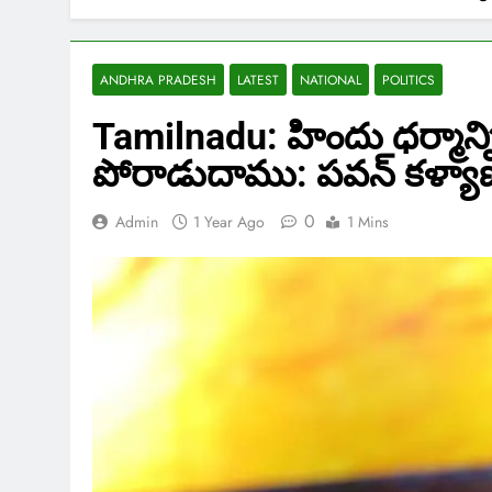
ANDHRA PRADESH
LATEST
NATIONAL
POLITICS
Tamilnadu: హిందు ధర్మాన్న
పోరాడుదాము: పవన్ కళ్యా
0
Admin
1 Year Ago
1 Mins