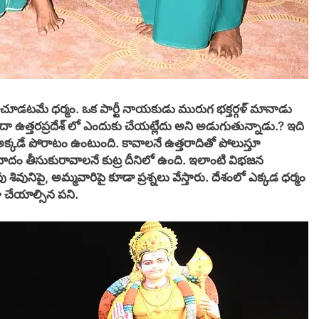
ా చూడటమే ధర్మం. ఒక పార్టీ నాయకుడు మురుగ భక్తర్గళ్ మానాడు
ా ఉత్తరప్రదేశ్ లో ఎందుకు చేయట్లేదు అని అడుగుతున్నాడు.? ఇది
అక్కడే పోరాటం ఉంటుంది. కావాలనే ఉత్తరాదితో పోలుస్తూ
వాదం తీసుకురావాలనే కుట్ర దీనిలో ఉంది. ఇలాంటి విభజన
వునిపై, అమ్మవారిపై కూడా ప్రశ్నలు వేస్తారు. దేశంలో ఎక్కడ ధర్మం
 చేయాల్సిన పని.