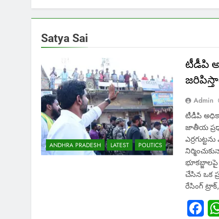
Satya Sai
టీడీపి 
జరిపిస్త
Admin
టీడీపి అధిక
జాతీయ ప్రధ
ఎర్రగుట్టను
ANDHRA PRADESH
LATEST
POLITICS
నిర్మించుకు
భూకబ్జాలపై
చేసిన ఒక 
రేసింగ్ ట్రాక
Fac