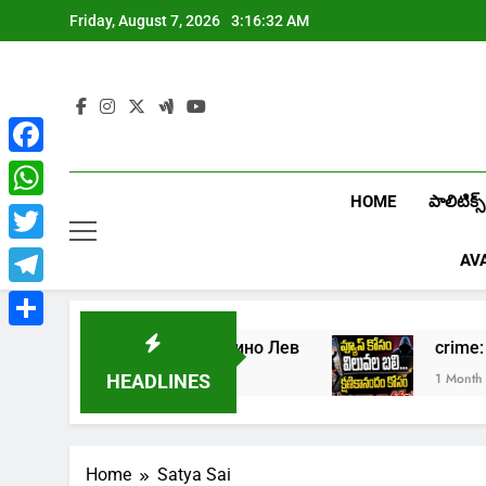
Skip
Friday, August 7, 2026
3:16:32 AM
to
content
Facebook
HOME
పాలిటిక్స్
WhatsApp
Twitter
AV
Telegram
Share
Играть в онлайн казино Лев
cri
1 Week Ago
1 Month Ago
HEADLINES
Home
Satya Sai