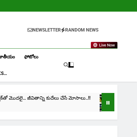
NEWSLETTER
RANDOM NEWS
Live Now
జాతీయం
ఫోటోలు
KS…
‌తో మొదలై… జీవితాన్ని కుదేలు చేసే మోసాలు..!!
cinima:
1 Month 