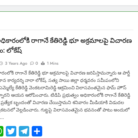
అధికారంలోకి రాగానే కేతిరెడ్డి భూ అక్రమాలపై విచారణ
ాం: లోకేష్
3 Years Ago
0
1 Mins
ారంలోకి రాగానే కేతిరెడ్డి భూ అక్రమాలపై విచారణ జరిపిస్తామన్నారు ఆ పార్టీ
ాన కార్యదర్శి నారా లోకేష్. సత్య సాయి జిల్లా ధర్మవరం సమీపంలోని
 ఎమ్మెల్యే కేతిరెడ్డి వెంకటరామిరెడ్డి ఆక్రమించి విలాసవంతమైన ఫామ్ హౌస్
న్నారని ఆయన ఆరోపించారు. టిడిపి ప్రభుత్వం అధికారంలోకి రాగానే కేతిరెడ్డి
 ప్రత్యేక బృందంతో విచారణ చేయిస్తామని శనివారం మీడియాకి విడుదల
ప్రకటనలో వెల్లడించారు. గుట్టపై విలాసవంతమైన భవనంతో పాటు అందులో
్,…
ebook
WhatsApp
Twitter
Telegram
Share