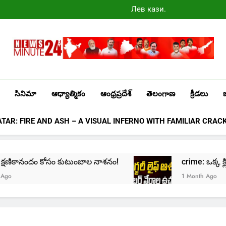
Лев казино
промокоды
2025
Newsminute24
Get All Updated Telugu News
సినిమా
ఆధ్యాత్మికం
ఆంధ్రప్రదేశ్
తెలంగాణ
క్రీడలు
ATAR: FIRE AND ASH – A VISUAL INFERNO WITH FAMILIAR CRAC
me: క్షణికానందం కోసం కుటుంబాల నాశనం!
crime: ఒక్క క్లిక్
1 Month Ago