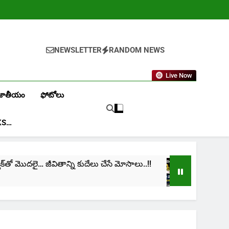
NEWSLETTER
RANDOM NEWS
Live Now
జాతీయం
ఫోటోలు
KS…
‌తో మొదలై… జీవితాన్ని కుదేలు చేసే మోసాలు..!!
cinima:
1 Month 