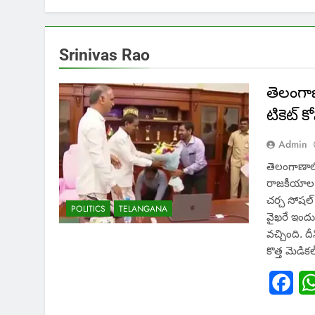
Srinivas Rao
తెలంగాణ 
టికెట్ 
Admin
తెలంగాణాలో 
రాజకీయాల క
చర్చ సోషల్ 
POLITICS
TELANGANA
వైఖరే ఇంద
వచ్చింది. ద
కొత్త మెడిక
Fac