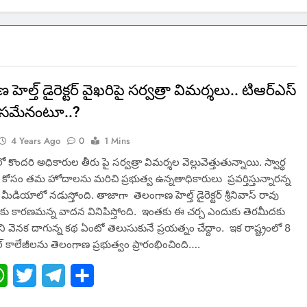
హెల్త్ డైరెక్టర్ వైఖరిపై సర్వత్రా విమర్శలు.. టిఆర్ఎస్
కోసమేనంటూ..?
4 Years Ago
0
1 Mins
కొందరి అధికారుల తీరు పై సర్వత్రా విమర్శల వెల్లువెత్తుతున్నాయి. స్వార్థ
ోసం తమ హోదాలను మరిచి ప్రభుత్వ ఉన్నతాధికారులు ప్రవర్తిస్తున్నారన్న
మీడియాలో నడుస్తోంది. తాజాగా తెలంగాణ హెల్త్ డైరెక్టర్ శ్రీనివాస్ రావు
ుకు కారణమన్న వాదన వినిపిస్తోంది. ఇంతకు ఈ చర్చ ఎందుకు తెరమీదకు
ీని వెనక దాగున్న కథ ఏంటో తెలుసుకునే ప్రయత్నం చేద్దాం. ఇక రాష్ట్రంలో 8
ల్ కాలేజీలను తెలంగాణ ప్రభుత్వం ప్రారంభించింది….
ebook
WhatsApp
Twitter
Telegram
Share