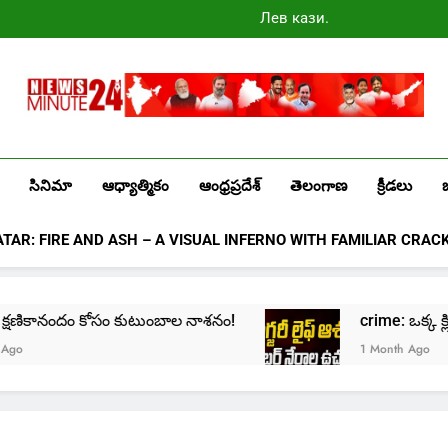
Лев казино
промокоды
2025
Newsminute24
Get All Updated Telugu News
సినిమా
ఆధ్యాత్మికం
ఆంధ్రప్రదేశ్
తెలంగాణ
క్రీడలు
ATAR: FIRE AND ASH – A VISUAL INFERNO WITH FAMILIAR CRAC
e: క్షణికానందం కోసం కుటుంబాల నాశనం!
crime: ఒక్క క్లిక్
1 Month Ago