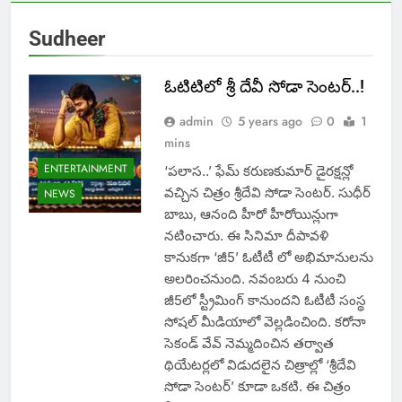
Sudheer
ఓటిటిలో శ్రీ దేవీ సోడా సెంటర్..!
admin
5 years ago
0
1
mins
ENTERTAINMENT
‘పలాస..’ ఫేమ్ కరుణకుమార్ డైరక్షన్లో
వచ్చిన చిత్రం శ్రీదేవి సోడా సెంటర్. సుధీర్
NEWS
బాబు, ఆనంది హీరో హీరోయిన్లుగా
నటించారు. ఈ సినిమా దీపావళి
కానుకగా ‘జీ5’ ఓటీటీ లో అభిమానులను
అలరించనుంది. నవంబరు 4 నుంచి
జీ5లో స్ట్రీమింగ్ కానుందని ఓటీటీ సంస్థ
సోషల్ మీడియాలో వెల్లడించింది. కరోనా
సెకండ్ వేవ్ నెమ్మదించిన తర్వాత
థియేటర్లలో విడుదలైన చిత్రాల్లో ‘శ్రీదేవి
సోడా సెంటర్’ కూడా ఒకటి. ఈ చిత్రం