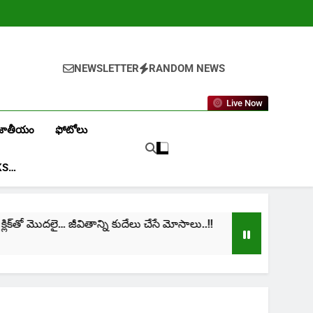
NEWSLETTER
RANDOM NEWS
Live Now
జాతీయం
ఫోటోలు
KS…
క్‌తో మొదలై… జీవితాన్ని కుదేలు చేసే మోసాలు..!!
cinima
1 Mont