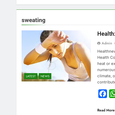
sweating
Health:
Admin
Healthnew
Health Co
heat or ex
numerous 
climate, 
LATEST
NEWS
contribut
Fac
Read More