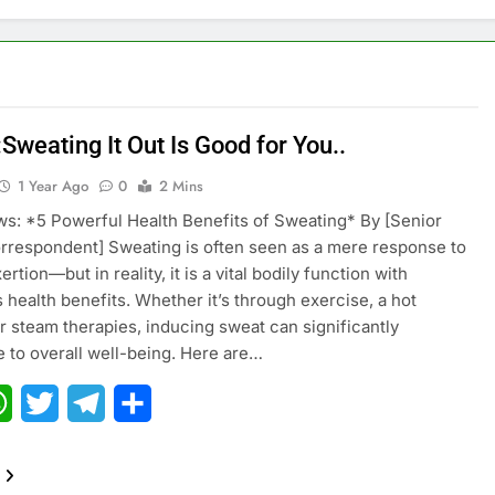
Sweating It Out Is Good for You..
1 Year Ago
0
2 Mins
s: *5 Powerful Health Benefits of Sweating* By [Senior
rrespondent] Sweating is often seen as a mere response to
ertion—but in reality, it is a vital bodily function with
health benefits. Whether it’s through exercise, a hot
or steam therapies, inducing sweat can significantly
e to overall well-being. Here are…
ebook
WhatsApp
Twitter
Telegram
Share