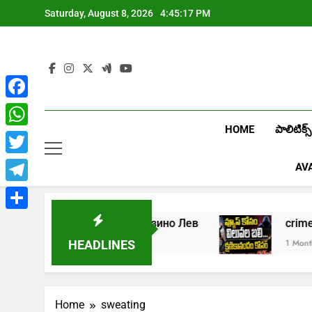
Skip
Saturday, August 8, 2026
4:45:17 PM
to
content
Facebook
HOME
పాలిటిక్స్
WhatsApp
Twitter
AV
Telegram
Share
Играть в онлайн казино Лев
cr
1 Week Ago
1 Month A
HEADLINES
Home
sweating