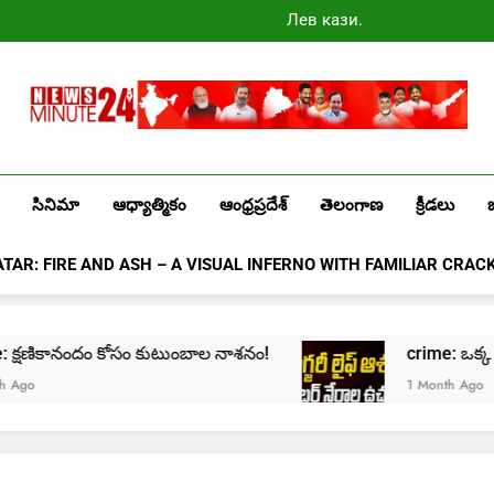
Лев казино
промокоды
2025
Newsminute24
Get All Updated Telugu News
సినిమా
ఆధ్యాత్మికం
ఆంధ్రప్రదేశ్
తెలంగాణ
క్రీడలు
ATAR: FIRE AND ASH – A VISUAL INFERNO WITH FAMILIAR CRAC
ime: క్షణికానందం కోసం కుటుంబాల నాశనం!
crime: ఒక్క క్లి
go
1 Month Ago