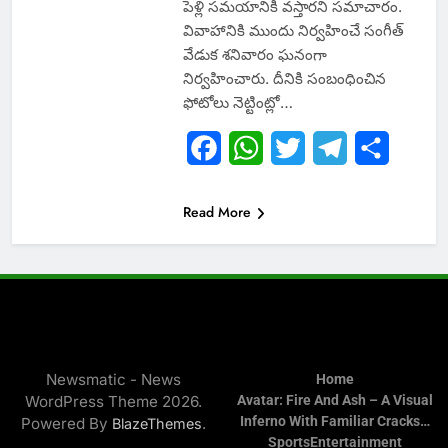
పెళ్లి సమయానికి వస్తారని సమాచారం.
వివాహానికి ముందు నిర్వహించే సంగీత్
వేడుక శనివారం ఘనంగా
నిర్వహించారు. దీనికి సంబంధించిన
ఫోటోలు నెట్టింట్లో…
Facebook
WhatsApp
Twitter
Telegram
Share
Read More
Newsmatic - News
Home
WordPress Theme 2026.
Avatar: Fire And Ash – A Visual
Inferno With Familiar Cracks…
Powered By
.
BlazeThemes
Sports
Entertainment