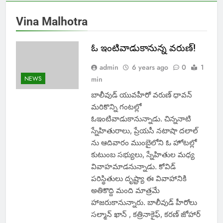
Vina Malhotra
ఓ ఇంటివాడుకానున్న వరుణ్!
admin
6 years ago
0
1
NEWS
min
బాలీవుడ్ యువహీరో వరుణ్ ధావన్
మరికొన్ని గంటల్లో
ఓఇంటివాడుకానున్నాడు. చిన్ననాటి
స్నేహితురాలు, ప్రేయసీ నటాషా దలాల్
ను ఆదివారం ముంబైలోని ఓ హోటల్లో
కుటుంబ సభ్యులు, స్నేహితుల మధ్య
వివాహమాడనున్నాడు. కోవిడ్
పరిస్థితులు దృష్ట్యా ఈ వివాహానికి
అతికొద్ది మంది మాత్రమే
హాజరుకానున్నారు. బాలీవుడ్ హీరోలు
సల్మాన్ ఖాన్ , కత్రినాకైఫ్, కరణ్ జోహార్