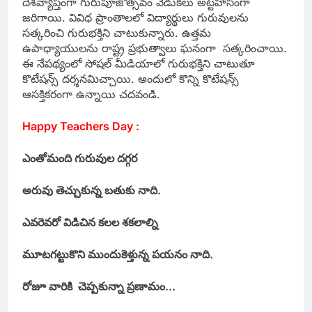
దేశవ్యాప్తంగా గురుపూజోత్సవం వేడుకలు అట్టహాసంగా
జరిగాయి. వివిధ ప్రాంతాలలో విద్యార్థులు గురువులను
సత్కరించి గురుభక్తిని చాటుకున్నారు. ఉత్తమ
ఉపాధ్యాయులను రాష్ట్ర ప్రభుత్వాలు ఘనంగా సత్కరించాయి.
ఈ నేపథ్యంలో సోషల్ మీడియాలో గురుభక్తిని చాటుతూ
కొటేషన్స్ దర్శనమిచ్చాయి. అందులో కొన్ని కొటేషన్స్
ఆసక్తికరంగా ఉన్నాయి చదవండి.
Happy Teachers Day :
ఎంతోమంది గురువుల దగ్గర
అరువు తెచ్చుకున్న బతుకు నాది.
ఎవరెవరో విడిచిన కలల శకలాల్ని
మూటగట్టుకొని ముందుకెళ్తున్న పయనం నాది.
రోజూ వారికి చెప్పకున్నా ప్రణామం…