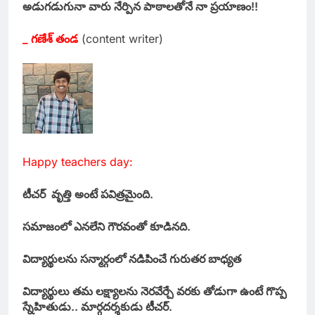
అడుగడుగునా వారు నేర్పిన పాఠాలతోనే నా ప్రయాణం!!
_ గణేశ్ తండ
(content writer)
Happy teachers day:
టీచర్ వృత్తి అంటే పవిత్రమైంది.
సమాజంలో ఎనలేని గౌరవంతో కూడినది.
విద్యార్థులను సన్మార్గంలో నడిపించే గురుతర బాధ్యత
విద్యార్థులు తమ లక్ష్యాలను నెరవేర్చే వరకు తోడుగా ఉంటే గొప్ప
స్నేహితుడు.. మార్గదర్శకుడు టీచర్.