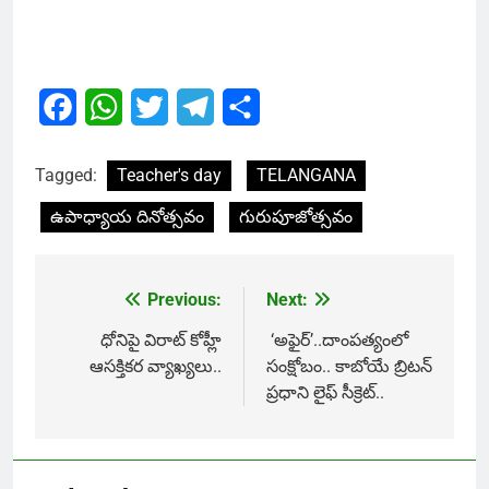
Facebook
WhatsApp
Twitter
Telegram
Share
Tagged:
Teacher's day
TELANGANA
ఉపాధ్యాయ దినోత్సవం
గురుపూజోత్సవం
Previous:
Next:
Post
navigation
ధోనిపై విరాట్ కోహ్లీ
‘అఫైర్‌’..దాంపత్యంలో
ఆసక్తికర వ్యాఖ్యలు..
సంక్షోబం.. కాబోయే బ్రిటన్‌
ప్రధాని లైఫ్ సీక్రెట్..