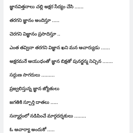
జ్ఞానవిత్తనాలు చల్లి అక్షర సేద్యం చేసి ……
తరగని జ్ఞానం అందిస్తూ …..
చెరగని విజ్ఞానం ప్రసాదిస్తూ ..
ఎంత తవ్వినా తరగని విజ్ఞాన ఖని మన ఆచార్యుడు ……
అక్షరమనే ఆయుధంతో జ్ఞాన బిక్షతో పునర్జన్మ నిచ్చిన …….
సద్గుణ సాగరులు ………
ప్రజ్వలిస్తున్న జ్ఞాన జ్యోతులు
జగతికి స్పూర్తి దాతలు …..
సన్మార్గంలో నడిపించే మార్గదర్శకులు ……..
ఓ ఆచార్యా అందుకో …..