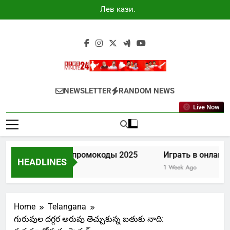
Skip
Лев казино
to
промокоды
2025
content
Newsminute24
Get All Updated Telugu News
NEWSLETTER
RANDOM NEWS
Live Now
Лев казино промокоды 2025
Играть в онлайн к
HEADLINES
5 Days Ago
1 Week Ago
Home
Telangana
గురువుల దగ్గర అరువు తెచ్చుకున్న బతుకు నాది: