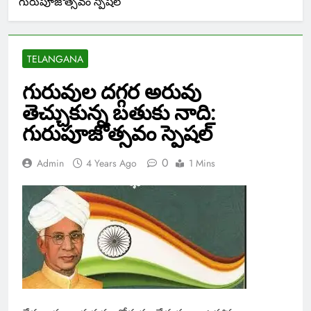
గురుపూజోత్సవం స్పెషల్
TELANGANA
గురువుల దగ్గర అరువు
తెచ్చుకున్న బతుకు నాది:
గురుపూజోత్సవం స్పెషల్
0
Admin
4 Years Ago
1 Mins