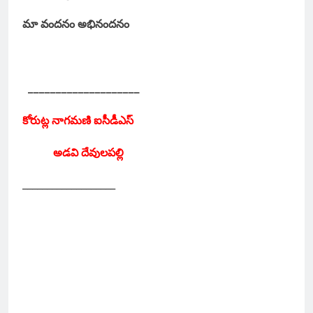
మా వందనం అభినందనం
____________________
కోరుట్ల నాగమణి ఐసీడీఎస్
అడవి దేవులపల్లి
___________________