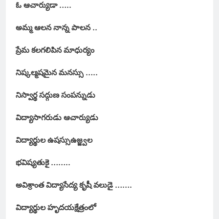
ఓ ఆచార్యుడా …..
అమ్మ ఆలన నాన్న పాలన ..
ప్రేమ కలగలిపిన మాధుర్యం
నిష్కల్మషమైన మనస్సు …..
నిస్వార్థ సద్గుణ సంపన్నుడు
విద్యాసాగరుడు ఆచార్యుడు
విద్యార్థుల ఉషస్సుఉజ్జ్వల
భవిష్యతుకై ……..
అవిశ్రాంత విద్యాసేద్య కృషీ వలుడై …….
విద్యార్థుల హృదయక్షేత్రంలో