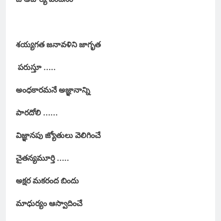
శయ్యగత జనావళిని జాగృత
పరుస్తూ …..
అంధకారమనే అజ్ఞానాన్ని
పారదోలి ……
విజ్ఞానపు జ్యోతులు వెలిగించే
చైతన్యమూర్తి …..
అక్షర మకరంద బిందు
మాధుర్యం ఆస్వాదించే