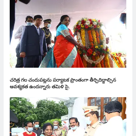
చరిత్ర గల చందుపట్లను పర్యాటక ప్రాంతంగా తీర్చిదిద్దాల్సిన
ఆవశ్యకత ఉందన్నారు తమిళి సై.