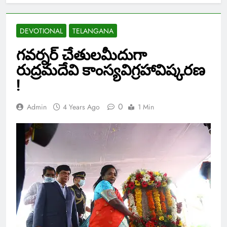
DEVOTIONAL
TELANGANA
గవర్నర్ చేతులమీదుగా
రుద్రమదేవి కాంస్యవిగ్రహావిష్కరణ
!
0
Admin
4 Years Ago
1 Min