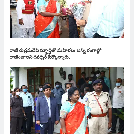
రాణి రుద్రమదేవి స్ఫూర్తితో మహిళలు అన్ని రంగాల్లో
రాణించాలని గవర్నర్ పేర్కొన్నారు.