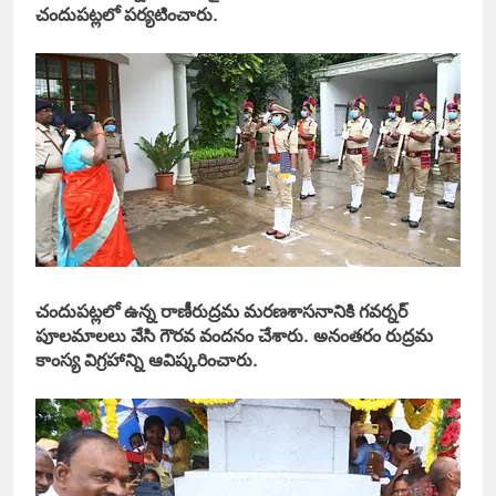
చందుపట్లలో పర్యటించారు.
చందుపట్లలో ఉన్న రాణీరుద్రమ మరణశాసనానికి గవర్నర్
పూలమాలలు వేసి గౌరవ వందనం చేశారు. అనంతరం రుద్రమ
కాంస్య విగ్రహాన్ని ఆవిష్కరించారు.