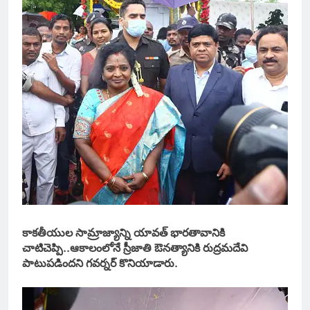
కాకతీయుల సామ్రాజ్యాన్ని యావత్ భారతావానికి
చాటిచెప్పి..ఆకాలంలోనే స్రీజాతి ఔనత్యానికి రుద్రమదేవి
పాటుపడిందని గవర్నర్ కొనియాడారు.