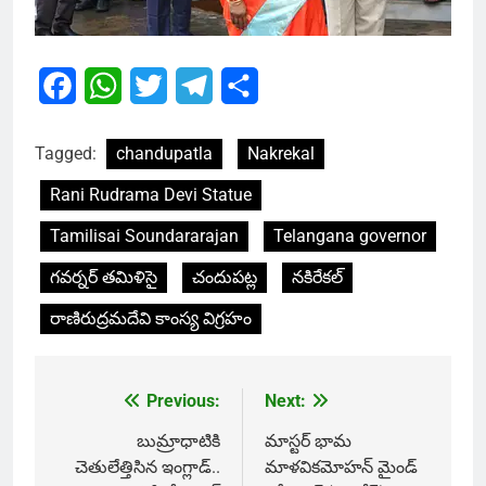
Facebook
WhatsApp
Twitter
Telegram
Share
Tagged:
chandupatla
Nakrekal
Rani Rudrama Devi Statue
Tamilisai Soundararajan
Telangana governor
గవర్నర్ తమిళిసై
చందుపట్ల
నకిరేకల్
రాణిరుద్రమదేవి కాంస్య విగ్రహం
Previous:
Next:
Post
navigation
బుమ్రాధాటికి
మాస్టర్ భామ
చెతులేత్తిసిన ఇంగ్లాడ్..
మాళవికమోహన్ మైండ్