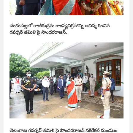
చందుపట్లలో రాణిరుద్రమ కాంస్యవిగ్రహాన్ని ఆవిష్కరించిన
గవర్నర్ తమిళి సై సౌందరరాజన్.
తెలంగాణ గవర్నర్ తమిళి సై సౌందరరాజన్ నకిరేకల్ మండలం