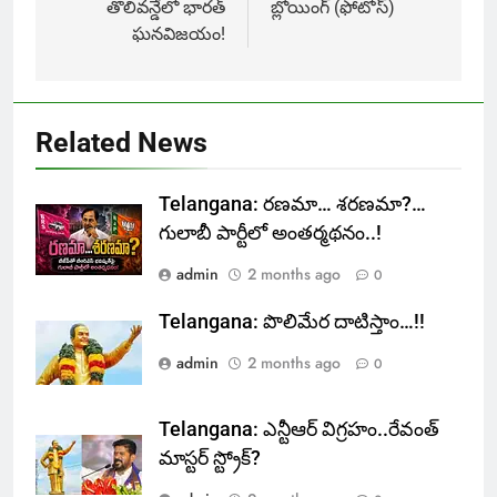
తొలివన్డేలో భారత్
బ్లోయింగ్ (ఫోటోస్)
ఘనవిజయం!
Related News
Telangana: రణమా… శరణమా?…
గులాబీ పార్టీలో అంతర్మథనం..!
admin
2 months ago
0
Telangana: పొలిమేర దాటిస్తాం…!!
admin
2 months ago
0
Telangana: ఎన్టీఆర్ విగ్రహం..రేవంత్
మాస్టర్ స్ట్రోక్‌?