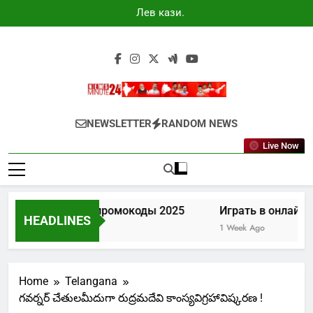
Skip
Лев казино
to
промокоды
2025
content
Newsminute24
Get All Updated Telugu News
NEWSLETTER
RANDOM NEWS
Live Now
Лев казино промокоды 2025
Играть в онлайн ка
HEADLINES
5 Days Ago
1 Week Ago
Home
Telangana
గవర్నర్ చేతులమీదుగా రుద్రమదేవి కాంస్యవిగ్రహావిష్కరణ !