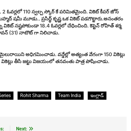
 ఓవర్లలో 110 స్వల్ప స్కోర్ కే పరిమితమైంది. వికెట్ కీపర్ జోస్
మహ్మద్ షమీ మూడు.. ప్రసిద్ధ్ కృష్ణ ఒక వికెట్ పడగొట్టారు.అనంతరం
వికెట్ నష్టపోకుండా 18.4 ఓవర్లలో చేధించింది. కెప్టెన్ రోహిత్ శర్మ
వన్ (31) నాటౌట్ గా నిలిచాడు.
మైలురాయిని అధిగమించాడు. వన్డేల్లో అత్యంత వేగంగా 150 వికెట్లు
 వికెట్లు తీసి జట్టు విజయంలో తనవంతు పాత్ర పోషించాడు.
eries
Rohit Sharma
Team India
ఇంగ్లాడ్
s:
Next: