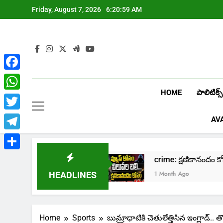
Skip
Friday, August 7, 2026
6:21:00 AM
to
content
Facebook
HOME
పాలిటిక్స్
WhatsApp
Twitter
AV
Telegram
Share
нлайн казино Лев
crime: క్షణికానందం కోసం
1 Month Ago
HEADLINES
Home
Sports
బుమ్రాధాటికి చెతులేత్తిసిన ఇంగ్లాడ్.