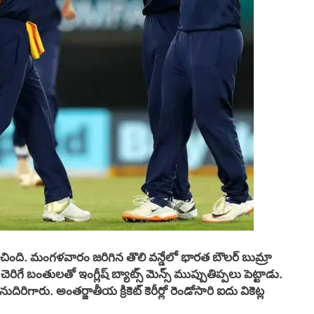
ంచింది. మంగళవారం జరిగిన తొలి వన్డేలో భారత బౌలర్ బుమ్రా
ెరిగే బంతులతో ఇంగ్లీష్ బ్యాట్స్ మెన్స్ ముప్పుతిప్పలు పెట్టాడు.
ుదిరిగారు. అంతర్జాతీయ క్రికెట్ కెరీర్లో రెండోసారి ఐదు వికెట్ల