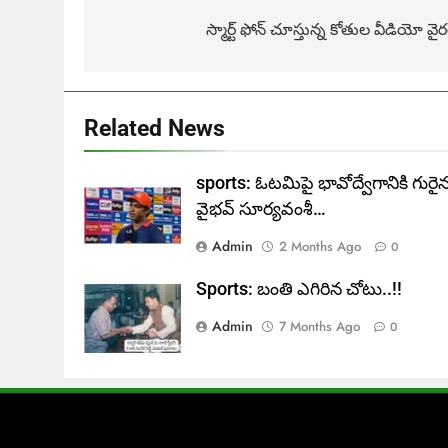
navigation
స్మార్ట్ ఫోన్ చూస్తున్న కోతుల వీడియో వైర
Related News
sports: ఓటమిపై భావోద్వేగానికి గురై
వైభవ్ సూర్యవంశీ…
Admin
2 Months Ago
0
Sports: బంతి ఎగిరిన చోటు..!!
Admin
7 Months Ago
0