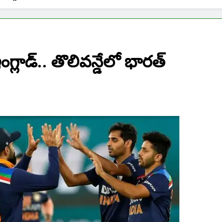
ంగ్లాడ్.. తొలివన్డేలో భారత్