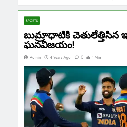
SPORTS
బుమ్రాధాటికి చెతులేత్తిసిన ఇ
ఘనవిజయం!
0
Admin
4 Years Ago
1 Min