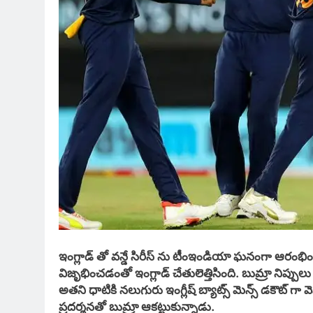
ఇంగ్లాడ్ తో వన్డే సిరీస్ ను టీంఇండియా ఘనంగా ఆరంభి
విజృభించడంతో ఇంగ్లాడ్ చేతులెత్తిసింది. బుమ్రా నిప్పులు చ
అతని ధాటికి నలుగురు ఇంగ్లీష్ బ్యాట్స్ మెన్స్ డకౌట్ గా వెన
ప్రదర్శనతో బుమ్రా ఆకట్టుకున్నాడు.