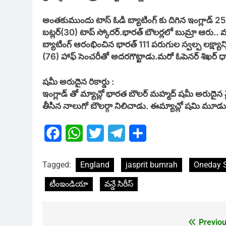
అంతకుముందు టాస్ ఓడి బ్యాటింగ్ కు దిగిన ఇంగ్లాడ్ 25. 2
బట్లర్(30) టాప్ స్కోరర్.భారత్ బౌలర్లలో బుమ్రా ఆరు.. 
బ్యాటింగ్ ఆరంభించిన భారత్ 111 పరుగుల స్వల్ప లక్ష్యాన్ని 
(76) హాఫ్ సెంచరీతో అదరగొట్టాడు.మరో ఓపెనర్ శిఖర్ ధా
షమీ అరుదైన రికార్డు :
ఇంగ్లాడ్ తో మ్యాచ్లో భారత బౌలర్ మహ్మద్ షమీ అరుదైన 
తీసిన నాలుగో బౌలర్గా నిలిచాడు. ఈమ్యాచ్లో షమి మూడు
Facebook
WhatsApp
Twitter
Telegram
Share
Tagged:
England
jasprit bumrah
Oneday S
టీంఇండియా
వన్డే సిరీస్
Previou
Post