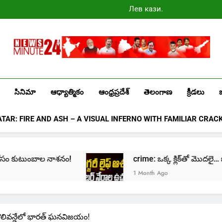
Лев казино
промокоды
2025
Newsminute24
Get All Updated Telugu News
సినిమా
ఆధ్యాత్మికం
ఆంధ్రప్రదేశ్
తెలంగాణ
క్రీడలు
ATAR: FIRE AND ASH – A VISUAL INFERNO WITH FAMILIAR CRAC
 కుటుంబాల నాశనం!
crime: ఒక్క క్లిక్‌తో మొదలై… జీవితాన్
1 Month Ago
. తొలివన్డేలో భారత్ ఘనవిజయం!