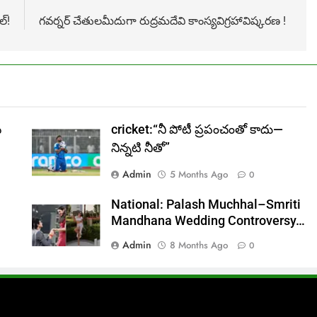
ల్!
గవర్నర్ చేతులమీదుగా రుద్రమదేవి కాంస్యవిగ్రహావిష్కరణ !
న
cricket:“నీ పోటీ ప్రపంచంతో కాదు—
నిన్నటి నీతో”
Admin
5 Months Ago
0
National: Palash Muchhal–Smriti
Mandhana Wedding Controversy…
Admin
8 Months Ago
0