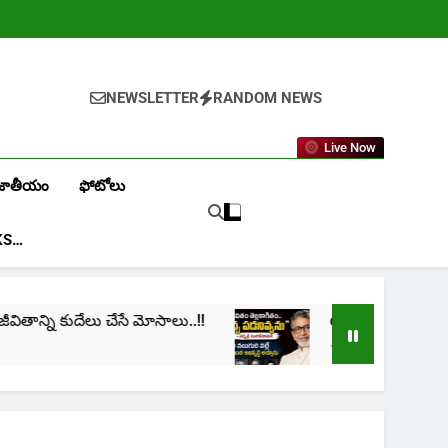
NEWSLETTER
RANDOM NEWS
Live Now
జాతీయం
ఫోటోలు
KS…
ని కుదేలు చేసే మోసాలు..!!
cinima: “నా జీవితం తెల్ల
1 Month Ago