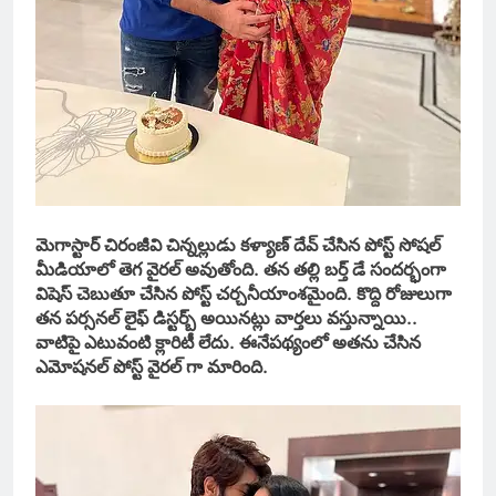
మెగాస్టార్ చిరంజీవి చిన్నల్లుడు కళ్యాణ్ దేవ్ చేసిన పోస్ట్ సోషల్
మీడియాలో తెగ వైరల్ అవుతోంది. తన తల్లి బర్త్ డే సందర్భంగా
విషెస్ చెబుతూ చేసిన పోస్ట్ చర్చనీయాంశమైంది. కొద్ది రోజులుగా
తన పర్సనల్ లైఫ్ డిస్టర్బ్ అయినట్లు వార్తలు వస్తున్నాయి..
వాటిపై ఎటువంటి క్లారిటీ లేదు. ఈనేపథ్యంలో అతను చేసిన
ఎమోషనల్ పోస్ట్ వైరల్ గా మారింది.