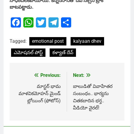
సాధించలేకపోయాయి. కిన్నెరసానితో దేవ్ సక్సెస్ ట్రాక్
బాటపట్టాడు.
Facebook
WhatsApp
Twitter
Telegram
Share
Tagged:
emotional post
kalyaan dhev
ఎమోషనల్ పోస్ట్
కళ్యాణ్ దేవ్
Previous:
Next:
Post
navigation
మాస్టర్ భామ
బాలుడితో వివాహేతర
మాళవికమోహన్ మైండ్
సంబంధం.. భార్యను
బ్లోయింగ్ (ఫోటోస్)
చితకబాదిన భర్త..
వీడియో వైరల్!