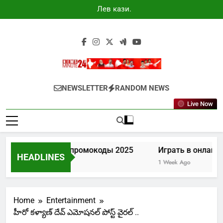
Skip
Лев казино
to
промокоды
2025
content
Newsminute24
Get All Updated Telugu News
NEWSLETTER
RANDOM NEWS
Live Now
Лев казино промокоды 2025
Играть в онлайн к
HEADLINES
6 Days Ago
1 Week Ago
Home
Entertainment
హీరో కళ్యాణ్ దేవ్ ఎమోషనల్ పోస్ట్ వైరల్ ..