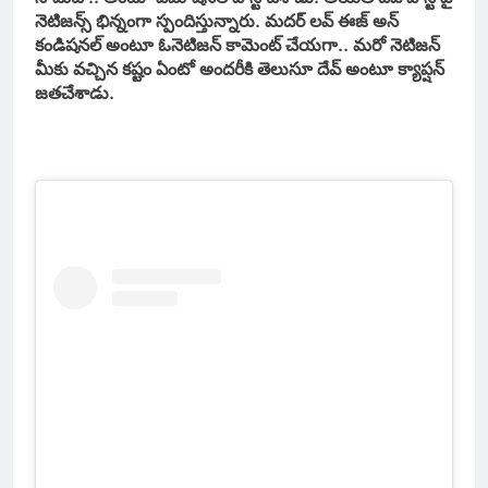
నెటిజన్స్ భిన్నంగా స్పందిస్తున్నారు. మదర్ లవ్ ఈజ్ అన్
కండిషనల్ అంటూ ఓనెటిజన్ కామెంట్ చేయగా.. మరో నెటిజన్
మీకు వచ్చిన కష్టం ఏంటో అందరీకి తెలుసూ దేవ్ అంటూ క్యాప్షన్
జతచేశాడు.