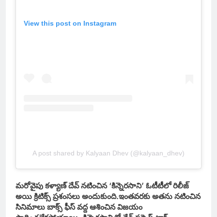
View this post on Instagram
A post shared by Kalyaan Dhev (@kalyaan_dhev)
మరోవైపు కళ్యాణ్ దేవ్ నటించిన ‘కిన్నెరసాని’ ఓటీటీలో రిలీజ్
అయి క్రిటిక్స్ ప్రశంసలు అందుకుంది.ఇంతవరకు అతను నటించిన
సినిమాలు బాక్స్ ఫీస్ వద్ద ఆశించిన విజయం