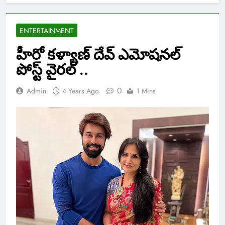
ENTERTAINMENT
హీరో కళ్యాణ్ దేవ్ ఎమోషనల్
పోస్ట్ వైరల్ ..
0
Admin
4 Years Ago
1 Mins