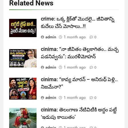
Related News
crime: ఒక్క క్లిక్‌తో మొదలై… జీవితాన్ని
కుదేలు చేసే మోసాలు..!!
admin
1 month ago
0
cinima: “నా జీవితం తెల్లకాగితం.. మచ్చ
పడనివ్వను”: మురళీమోహన్
admin
1 month ago
0
cinima: “కావ్య మారన్ – అనిరుధ్ పెళ్లి..
నిజమేనా?”
admin
1 month ago
0
cinima: తెలంగాణ నేటివిటీకి అద్దం పట్టే
‘ఇడుపు కాయితం’
admin
1 month ago