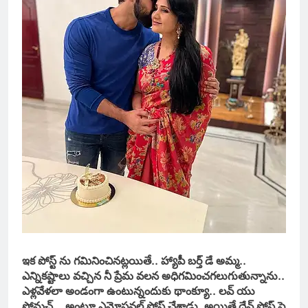
ఇక పోస్ట్ ను గమినించినట్లయితే.. హ్యాపీ బర్త్ డే అమ్మ..
ఎన్నికష్టాలు వచ్చిన నీ ప్రేమ వలన అధిగమించగలుగుతున్నాను..
ఎళ్లవేళలా అండంగా ఉంటున్నందుకు థాంక్యూ.. లవ్ యు
సోమచ్ .. అంటూ ఎమోషనల్ పోస్ట్ చేశాడు. అయితే దేవ్ పోస్ట్ పై