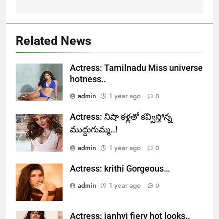
Related News
Actress: Tamilnadu Miss universe
hotness..
admin
1 year ago
0
Actress: నిషా కళ్లతో కవ్విస్తోన్న
ముద్దుగుమ్మ..!
admin
1 year ago
0
Actress: krithi Gorgeous…
admin
1 year ago
0
Actress: janhvi fiery hot looks..