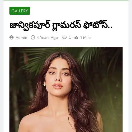
GALLERY
జాన్వికపూర్ గ్లామరస్ ఫోటోస్..
0
Admin
4 Years Ago
1 Mins