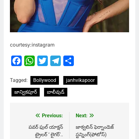
courtesy:instagram
Facebook
WhatsApp
Twitter
Telegram
Share
Tagged:
Bollywood
janhvikapoor
జాన్వికపూర్
బాలీవుడ్
Previous:
Next:
Post
navigation
పవర్ ఫుల్ యాక్షన్
జాక్వలిన్ ఫెర్నాండెజ్
ట్రైలర్ ‘ లైగర్’..
స్టన్నింగ్(ఫోటోస్)