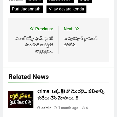
Puri Jagannath
Vijay devara konda
Previous:
Next:
Post
navigation
విరాట్ కోహ్లీ ఫామ్ పై రికీ
జాన్వికపూర్ గ్లామరస్
పాంటింగ్ ఆసక్తికర
ఫోటోస్..
వ్యాఖ్యలు..
Related News
crime: ఒక్క క్లిక్‌తో మొదలై… జీవితాన్ని
కుదేలు చేసే మోసాలు..!!
admin
1 month ago
0