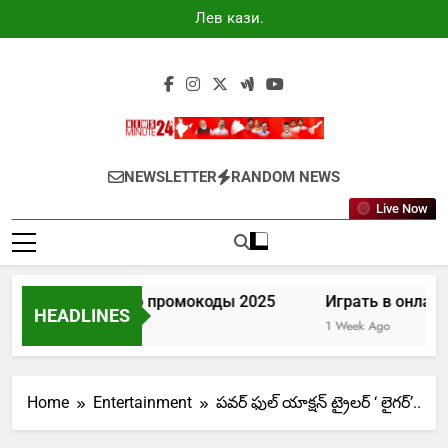
Skip
Лев казино
to
промокоды
2025
content
Newsminute24
Get All Updated Telugu News
NEWSLETTER
RANDOM NEWS
Live Now
Лев казино промокоды 2025
Играть в онлайн 
HEADLINES
4 Days Ago
1 Week Ago
Home
Entertainment
పవర్ ఫుల్ యాక్షన్ ట్రైలర్ ‘ లైగర్’..