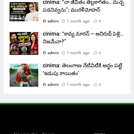
cinima: “నా జీవితం తెల్లకాగితం.. మచ్చ
పడనివ్వను”: మురళీమోహన్
admin
1 month ago
0
cinima: “కావ్య మారన్ – అనిరుధ్ పెళ్లి..
నిజమేనా?”
admin
1 month ago
0
cinima: తెలంగాణ నేటివిటీకి అద్దం పట్టే
‘ఇడుపు కాయితం’
admin
1 month ago
0