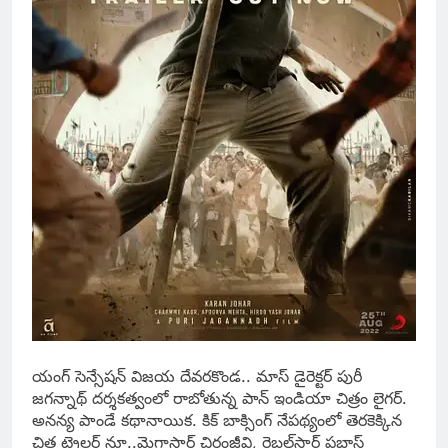
యంగ్ సెన్సేషన్ విజయ దేవరకొండ.. మాస్ డైరెక్టర్ పురీ
జగన్నాథ్ దర్శకత్వంలో రాబోతున్న పాన్ ఇండియా చిత్రం లైగర్.
అనన్య పాండే కథానాయిక. కిక్‌ బాక్సింగ్ నేపథ్యంలో తెరకెక్కిన
చిత్ర ట్రైలర్ నూ..మెగాస్టార్‌ చిరంజీవి, రెబల్‌స్టార్‌ ప్రభాస్‌