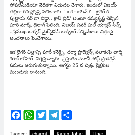
సోషల్‌మీడియా వేదికగా విడుదల చేశారు. ఇందులో విజయ్
తల్లిగా రమ్యకృష్ణ నటించారు. ‘ ఒక లయన్ కి.. టైగర్ కి
పుట్టాడు సర్ నా బిడ్డా.. క్రాస్ బ్రీడ్’ అంటూ రమ్యకృష్ణ చెప్పిన
పూరి మార్క్ డైలాగ్ పేలింది. విజయ్ పవర్ ఫుల్ యాక్షన్ సీన్స్
..ప్రముఖ బాక్సర్‌ మైక్‌టైసన్‌ బాక్సింగ్‌ సన్నివేశాలు చిత్రంపై
అంచనాలు పెంచేశాయి.
ఇక లైగర్ చిత్రాన్ని పూరీ కనెక్ట్స్‌, ధర్మా ప్రొడెక్షన్స్‌ పతాకంపై ఛార్మి,
కరణ్‌ జోహార్‌ నిర్మిస్తున్నారు. ప్రస్తుతం మూవీ పోస్ట్‌ ప్రొడెక్షన్‌
పనులు జరుగుతున్నాయి. ఆగస్టు 25 న చిత్రం ప్రేక్షకుల
ముందుకు రానుంది.
Facebook
WhatsApp
Twitter
Telegram
Share
Tagged:
charmi
Karan Johar
Liger