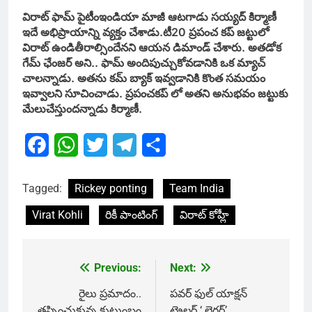
విరాట్ ఫామ్ పైటీంఇండియా మాజీ ఆటగాడు సయ్యద్ కిర్మాణీ
ఇదే అభిప్రాయాన్ని వ్యక్తం చేశాడు.టీ20 ప్రపంచ కప్ జట్టులో
విరాట్ ఉండితీరాల్సిందేనని ఆయన డిమాండ్ చేశారు. అతడోక
గేమ్ ఛేంజర్ అని.. ఫామ్ అందిపుచ్చుకోవడానికి ఒక మ్యాచ్
చాలన్నాడు. అతను కమ్ బ్యాక్ ఇవ్వడానికి కొంత సమయం
ఇవ్వాలని సూచించాడు. ప్రపంచకప్ లో అతని అనుభవం జట్టుకు
మేలుచేస్తుందన్నాడు కిర్మాణీ.
Facebook
WhatsApp
Twitter
Telegram
Share
Tagged:
Rickey ponting
Team India
Virat Kohli
రికీ పాంటింగ్
విరాట్ కోహ్లీ
Previous:
Next:
Post
navigation
రైలు ప్రమాదం..
పవర్ ఫుల్ యాక్షన్
తప్పించుకున్న కుటుంబం
ట్రైలర్ ‘ లైగర్’..