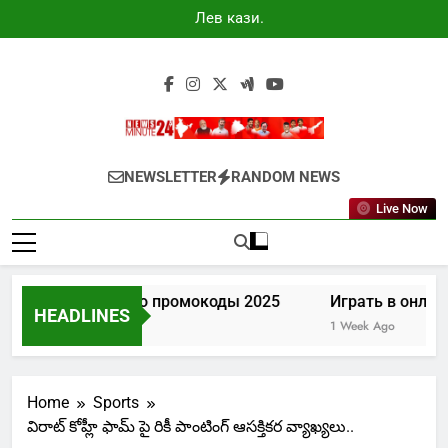
Skip
Лев казино
to
промокоды
2025
content
Newsminute24
Get All Updated Telugu News
NEWSLETTER
RANDOM NEWS
Live Now
Лев казино промокоды 2025
Играть в онлайн
HEADLINES
5 Days Ago
1 Week Ago
Home
Sports
విరాట్ కోహ్లీ ఫామ్ పై రికీ పాంటింగ్ ఆసక్తికర వ్యాఖ్యలు..