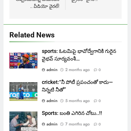
.. వీడియో వైరల్!
Related News
sports: ఓటమిపై భావోద్వేగానికి గురైన
వైభవ్ సూర్యవంశీ…
admin
2 months ago
0
cricket:“నీ పోటీ ప్రపంచంతో కాదు—
నిన్నటి నీతో”
admin
5 months ago
0
Sports: బంతి ఎగిరిన చోటు..!!
admin
7 months ago
0