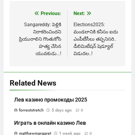
Previous:
Next:
Post
navigation
Sangareddy: పెళ్లికి
Elections2025:
నిరాకరించిందని
మండలానికి కనీసం ఐదు
ప్రియురాలిని గొంతుకోసి
ఎంపీటీసీలు తప్పనిసరి..
హత్య చేసిన
డీలిమిటేషన్ షెడ్యూల్
యువకుడు…!
విడుదల..!
Related News
Лев казино промокоды 2025
forreststretch
5 days ago
0
Играть в онлайн казино Лев
matthewmargaret
1 week ago
0