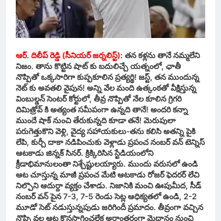
ఆర్. దిలీప్ రెడ్డి (సీనియర్ జర్నలిస్ట్):
తన కళ్లను తానే నమ్మలేని
నిజం. తాను కొట్టిన షాట్ కు బదులిచ్చే యత్నంలో, ఛాతీ
నొప్పితో ఒక్కసారిగా కుప్పకూలిన ప్రత్యర్థి! జస్ట్, తన ముందున్న
నెట్ కు అవతలి వైపున! అన్ని వేల మంది ఉత్కంఠతో వీక్షిస్తున్న
వింబుల్డన్ సెంటర్ కోర్టులో, తీవ్ర నొప్పితో నేల కూలిన గ్రిగరి
దిమిత్రోవ్ కి అత్యంత సమీపంగా ఉన్నది తానే! అందరి కన్నా
ముందే షాక్ నుంచి తేరుకున్నది కూడా తనే! మెరుపులా
పరుగెత్తుకొని వెళ్లి, వైద్య సహాయకులు-తను కలిసి అతన్ని పైకి
లేపి, కుర్చీ దాకా నడిపించుకు వెళ్లాడు ప్రపంచ నంబర్ వన్ టెన్నిస్
ఆటకాడు జిన్నక్ సినర్. క్రిక్కిరిసిన స్టేడియంలోని
క్రీడాభిమానులంతా నిశ్చేష్టులయ్యారు. ముందు వరుసలో ఉండి
ఆట చూస్తున్న మాజీ ప్రపంచ మేటి ఆటకాడు రోజర్ ఫెదరర్ లేచి
నిల్చొని ఆదుర్దా వ్యక్తం చేశాడు. నిజానికి మంచి ఊపుమీద, సీడ్
నంబర్ వన్ పైన 7-3, 7-5 రెండు సెట్ల ఆధిక్యతలో ఉండి, 2-2
మూడో సెట్ నడుస్తున్నపుడు జరిగిందీ ప్రమాదం. తీవ్రంగా వచ్చిన
నొప్పి వల్ల ఆట కొనసాగించలేక అర్ధాంతరంగా మైదానం నుంచి