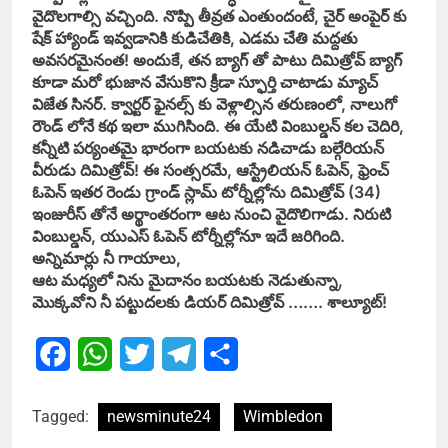
వైదొలగాల్సి వచ్చింది. నొప్పి తీవ్రత ఎంతుందంటే, చైర్ అంపైర్ కు
షేక్ హ్యాండ్ ఇవ్వడానికి కుడిచేతికి, ఎడమ చేతి మద్దతు
అవసరమైనంత! అందుకే, తన బ్యాగ్ తో పాటు దిమిత్రోవ్ బ్యాగ్
కూడా మరో భుజాన వేసుకొని క్రీడా స్ఫూర్తి చాటాడు మ్యాచ్
విజేత సినర్. క్వార్టర్ ఫైనల్స్ కు వెళ్లాల్సిన తరుణంలో, నాలుగో
రౌండ్ లోనే కథ ఇలా ముగిసింది. ఈ యేటి వింబుల్డన్ కల చెదిరి,
కన్నీటి పర్యంతమై భారంగా బయటకు నడిచాడు బల్గేరియన్
వీరుడు దిమిత్రోవ్! ఈ సంత్సరమే, ఆస్ట్రేలియన్ ఓపెన్, ఫ్రెంచ్
ఓపెన్ ఇతర రెండు గ్రాండ్ స్లామ్ టోర్నీల్లోను దిమిత్రోవ్ (34)
ఇంజురీస్ తోనే అర్థాంతరంగా ఆట నుంచి వైదొలిగాడు. నిరుటి
వింబుల్డన్, యుఎస్ ఓపెన్ టోర్నీల్లోనూ ఇదే జరిగింది.
అన్నిమార్లు నీ గాయాలు,
ఆట మధ్యలో నిను మైదానం బయటకు నెడుతున్నా,
మొక్కవోని నీ పట్టుదలకు డియర్ దిమిత్రోవ్ ……. శాల్యూట్!
Facebook
WhatsApp
Twitter
Telegram
Share
Tagged:
newsminute24
Wimbledon