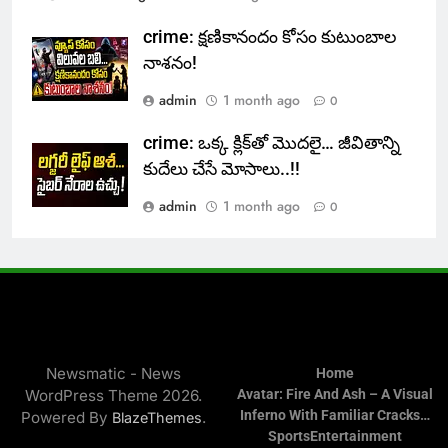
crime: క్షణికానందం కోసం కుటుంబాల
నాశనం!
admin
1 month ago
0
crime: ఒక్క క్లిక్‌తో మొదలై… జీవితాన్ని
కుదేలు చేసే మోసాలు..!!
admin
1 month ago
0
Newsmatic - News
Home
WordPress Theme 2026.
Avatar: Fire And Ash – A Visual
Inferno With Familiar Cracks…
Powered By
.
BlazeThemes
Sports
Entertainment