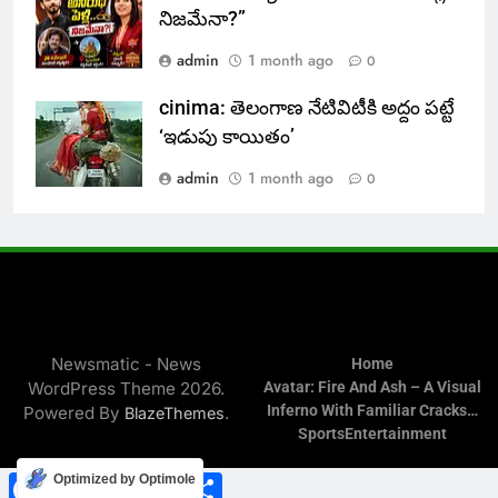
నిజమేనా?”
admin
1 month ago
0
cinima: తెలంగాణ నేటివిటీకి అద్దం పట్టే
‘ఇడుపు కాయితం’
admin
1 month ago
0
Newsmatic - News
Home
WordPress Theme 2026.
Avatar: Fire And Ash – A Visual
Inferno With Familiar Cracks…
Powered By
.
BlazeThemes
Sports
Entertainment
Facebook
WhatsApp
Twitter
Telegram
Share
Optimized by Optimole