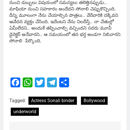
నుంచి డబ్బులు విషయంలో సమస్యలు తలెత్తినప్పుడు..
మాఫియా నుంచి సహకారం అందేదని సోనాలి చెప్పుకొచ్చింది.
దీన్ని మూలంగా నేను చేయాల్సిన పాత్రలు.. వేరేవారికి దక్కేవని
ఆవేదన వ్యక్తం చేసింది. ఇదేంటని నేను నిలదీస్తే.. నా చేతుల్లో
ఏమీలేదని.. అందుకే తప్పించాల్సి వచ్చిందని సదరు మూవీ
డైరెక్టర్ అనేవారని.. ఆ సమయంలో తన భర్త అండగా నిలిచారని
సోనాలి పేర్కొంది.
Facebook
WhatsApp
Twitter
Telegram
Share
Tagged:
Actress Sonali binder
Bollywood
underworld