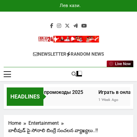
Skip
Лев казино
to
промокоды
2025
content
Newsminute24
Get All Updated Telugu News
NEWSLETTER
RANDOM NEWS
Live Now
Лев казино промокоды 2025
Играть в онлайн 
HEADLINES
5 Days Ago
1 Week Ago
Home
Entertainment
బాలీవుడ్ పై సోనాలి బింద్రే సంచలన వ్యాఖ్యలు..!!