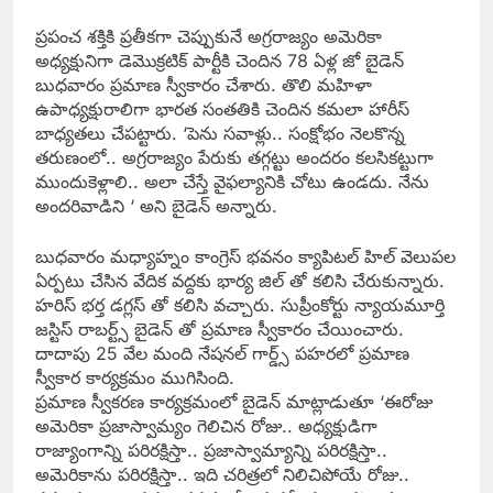
ప్రపంచ శక్తికి ప్రతీకగా చెప్పుకునే అగ్రరాజ్యం అమెరికా
అధ్యక్షునిగా డెమొక్రటిక్ పార్టీకి చెందిన 78 ఏళ్ల జో బైడెన్
బుధవారం ప్రమాణ స్వీకారం చేశారు. తొలి మహిళా
ఉపాధ్యక్షురాలిగా భారత సంతతికి చెందిన కమలా హారీస్
బాధ్యతలు చేపట్టారు. ‘పెను సవాళ్లు.. సంక్షోభం నెలకొన్న
తరుణంలో.. అగ్రరాజ్యం పేరుకు తగ్గట్టు అందరం కలసికట్టుగా
ముందుకెళ్లాలి.. అలా చేస్తే వైఫల్యానికి చోటు ఉండదు. నేను
అందరివాడిని ‘ అని బైడెన్ అన్నారు.
బుధవారం మధ్యాహ్నం కాంగ్రెస్ భవనం క్యాపిటల్ హిల్ వెలుపల
ఏర్పటు చేసిన వేదిక వద్దకు భార్య జిల్ తో కలిసి చేరుకున్నారు.
హరిస్ భర్త డగ్లస్ తో కలిసి వచ్చారు. సుప్రీంకోర్టు న్యాయమూర్తి
జస్టిస్ రాబర్ట్స్ బైడెన్ తో ప్రమాణ స్వీకారం చేయించారు.
దాదాపు 25 వేల మంది నేషనల్ గార్డ్స్ పహరలో ప్రమాణ
స్వీకార కార్యక్రమం ముగిసింది.
ప్రమాణ స్వీకరణ కార్యక్రమంలో బైడెన్ మాట్లాడుతూ ‘ఈరోజు
అమెరికా ప్రజాస్వామ్యం గెలిచిన రోజు.. అధ్యక్షుడిగా
రాజ్యాంగాన్ని పరిరక్షిస్తా.. ప్రజాస్వామ్యాన్ని పరిరక్షిస్తా..
అమెరికాను పరిరక్షిస్తా.. ఇది చరిత్రలో నిలిచిపోయే రోజు..