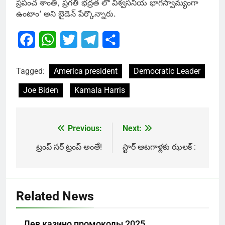
ప్రపంచ శాంతి, ప్రగతి భద్రత లో విశ్వసనీయ భాగస్వామ్యంగా
ఉంటాం’ అని బైడెన్ పేర్కొన్నారు.
Facebook
WhatsApp
Twitter
Telegram
Share
Tagged:
America president
Democratic Leader
Joe Biden
Kamala Harris
Previous:
Next:
Post
navigation
ట్రంప్ సర్ ట్రంప్ అంతే!
స్టార్ ఆటగాళ్లకు ఝలక్ :
Related News
Лев казино промокоды 2025