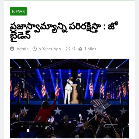
NEWS
ప్రజాస్వామ్యాన్ని పరిరక్షిస్తా : జో
బైడెన్
0
Admin
6 Years Ago
1 Mins