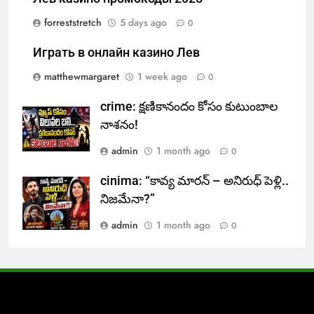
forreststretch
5 days ago
0
Играть в онлайн казино Лев
matthewmargaret
1 week ago
0
crime: క్షణికానందం కోసం కుటుంబాల
నాశనం!
admin
1 month ago
0
cinima: “కావ్య మారన్ – అనిరుధ్ పెళ్లి..
నిజమేనా?”
admin
1 month ago
0