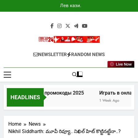
Skip
Лев казино
to
промокоды
2025
content
Newsminute24
Get All Updated Telugu News
NEWSLETTER
RANDOM NEWS
Live Now
Лев казино промокоды 2025
Играть в онлайн 
HEADLINES
4 Days Ago
1 Week Ago
Home
News
Nikhil Siddharth: మూవీ రివ్యూ.. నిఖిల్ హిట్ కొట్టినట్టేనా..?