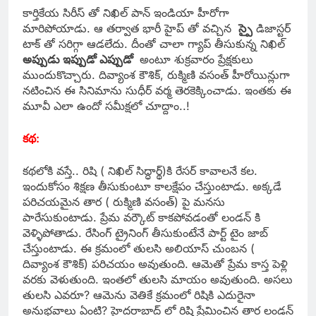
కార్తికేయ సిరీస్ తో నిఖిల్ పాన్ ఇండియా హీరోగా
మారిపోయాడు. ఆ తర్వాత భారీ హైప్ తో వచ్చిన
స్పై
డిజాస్టర్
టాక్ తో సరిగ్గా ఆడలేదు. దీంతో చాలా గ్యాప్ తీసుకున్న నిఖిల్
అప్పుడు ఇప్పుడో ఎప్పుడో
అంటూ శుక్రవారం ప్రేక్షకులు
ముందుకొచ్చారు. దివ్యాంశ కౌశిక్, రుక్మిణి వసంత్ హీరోయిన్లుగా
నటించిన ఈ సినిమాను సుధీర్ వర్మ తెరకెక్కించాడు. ఇంతకు ఈ
మూవీ ఎలా ఉందో సమీక్షలో చూద్దాం..!
కథ:
కథలోకి వస్తే.. రిషి ( నిఖిల్ సిద్ధార్థ్)కి రేసర్ కావాలనే కల.
ఇందుకోసం శిక్షణ తీసుకుంటూ కాలక్షేపం చేస్తుంటాడు. అక్కడే
పరిచయమైన తార ( రుక్మిణి వసంత్) పై మనసు
పారేసుకుంటాడు. ప్రేమ వర్కౌట్ కాకపోవడంతో లండన్ కి
వెళ్ళిపోతాడు. రేసింగ్ ట్రైనింగ్ తీసుకుంటేనే పార్ట్ టైం జాబ్
చేస్తుంటాడు. ఈ క్రమంలో తులసి అలియాస్ చుంబన (
దివ్యాంశ కౌశిక్) పరిచయం అవుతుంది. ఆమెతో ప్రేమ కాస్త పెళ్లి
వరకు వెళుతుంది. ఇంతలో తులసి మాయం అవుతుంది. అసలు
తులసి ఎవరూ? ఆమెను వెతికే క్రమంలో రిషికి ఎదురైనా
అనుభవాలు ఏంటి? హైదరాబాద్ లో రిషి ప్రేమించిన తార లండన్