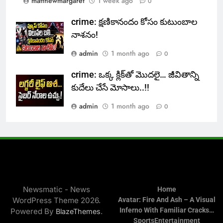
matthewmargaret
1 week ago
0
crime: క్షణికానందం కోసం కుటుంబాల
నాశనం!
admin
1 month ago
0
crime: ఒక్క క్లిక్‌తో మొదలై… జీవితాన్ని
కుదేలు చేసే మోసాలు..!!
admin
1 month ago
0
Newsmatic - News
Home
WordPress Theme 2026.
Avatar: Fire And Ash – A Visual
Inferno With Familiar Cracks…
Powered By
.
BlazeThemes
Sports
Entertainment