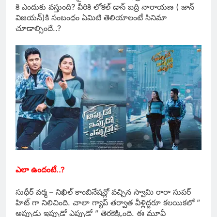
కి ఎందుకు వస్తుంది? వీరికి లోకల్ డాన్ బద్రి నారాయణ ( జాన్
విజయన్)కి సంబంధం ఏమిటి తెలియాలంటే సినిమా
చూడాల్సిందే..?
ఎలా ఉందంటే..?
సుధీర్ వర్మ – నిఖిల్ కాంబినేషన్లో వచ్చిన స్వామి రారా సుపర్
హిట్ గా నిలిచింది. చాలా గ్యాప్ తర్వాత వీళ్లిద్దరూ కలయికలో ”
అప్పుడు ఇప్పుడో ఎప్పుడో ” తెరకెక్కింది. ఈ మూవీ