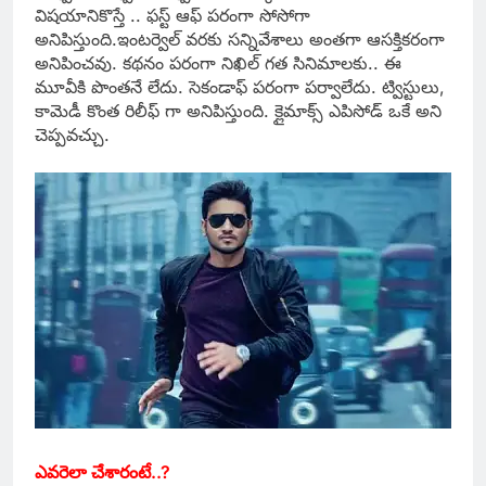
విషయానికొస్తే .. ఫస్ట్ ఆఫ్ పరంగా సోసోగా
అనిపిస్తుంది.ఇంటర్వెల్ వరకు సన్నివేశాలు అంతగా ఆసక్తికరంగా
అనిపించవు. కథనం పరంగా నిఖిల్ గత సినిమాలకు.. ఈ
మూవీకి పొంతనే లేదు. సెకండాఫ్ పరంగా పర్వాలేదు. ట్విస్టులు,
కామెడీ కొంత రిలీఫ్ గా అనిపిస్తుంది. క్లైమాక్స్ ఎపిసోడ్ ఒకే అని
చెప్పవచ్చు.
ఎవరెలా చేశారంటే..?