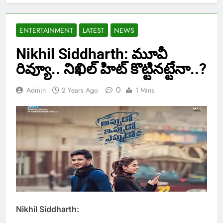
ENTERTAINMENT
LATEST
NEWS
Nikhil Siddharth: మూవీ
రివ్యూ.. నిఖిల్ హిట్ కొట్టినట్టేనా..?
0
Admin
2 Years Ago
1 Mins
Nikhil Siddharth: