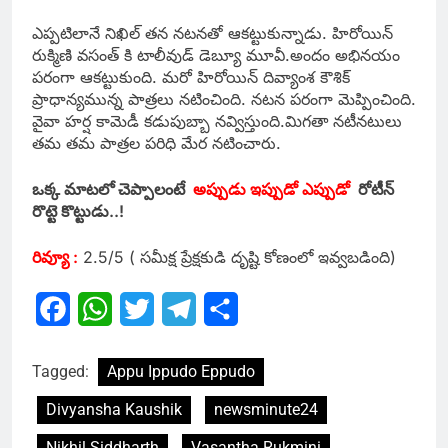
ఎప్పటిలానే నిఖిల్ తన నటనతో ఆకట్టుకున్నాడు. హిరోయిన్
రుక్మిణి వసంత్ కి టాలీవుడ్ డెబ్యూ మూవీ.అందం అభినయం
పరంగా ఆకట్టుకుంది. మరో హిరోయిన్ దివ్యాంశ కౌశిక్
ప్రాధాన్యమున్న పాత్రలు నటించింది. నటన పరంగా మెప్పించింది.
వైవా హర్ష కామెడీ కడుపుబ్బా నవ్విస్తుంది.మిగతా నటీనటులు
తమ తమ పాత్రల పరిధి మేర నటించారు.
ఒక్క మాటలో చెప్పాలంటే
అప్పుడు ఇప్పుడో ఎప్పుడో
రోటీన్
రొట్టె కొట్టుడు..!
రివ్యూ :
2.5/5 ( సమీక్ష ప్రేక్షకుడి దృష్టి కోణంలో ఇవ్వబడింది)
Facebook
WhatsApp
Twitter
Telegram
Share
Tagged:
Appu Ippudo Eppudo
Divyansha Kaushik
newsminute24
Nikhil Siddharth
Vasantha Rukmini