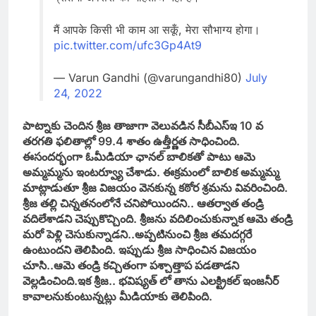
मैं आपके किसी भी काम आ सकूँ, मेरा सौभाग्य होगा।
pic.twitter.com/ufc3Gp4At9
— Varun Gandhi (@varungandhi80)
July
24, 2022
పాట్నాకు చెందిన శ్రీజ తాజాగా వెలువడిన సీబీఎస్ఇ 10 వ
తరగతి ఫలితాల్లో 99.4 శాతం ఉత్తీర్ణత సాధించింది.
ఈసందర్భంగా ఓమీడియా ఛానల్ బాలికతో పాటు ఆమె
అమ్మమ్మను ఇంటర్వ్యూ చేశాడు. ఈక్రమంలో బాలిక అమ్మమ్మ
మాట్లాడుతూ శ్రీజ విజయం వెనకున్న కఠోర శ్రమను వివరించింది.
శ్రీజ తల్లి చిన్నతనంలోనే చనిపోయిందని.. ఆతర్వాత తండ్రి
వదిలేశాడని చెప్పుకొచ్చింది. శ్రీజను వదిలించుకున్నాక ఆమె తండ్రి
మరో పెళ్లి చెసుకున్నాడని..అప్పటినుంచి శ్రీజ తమదగ్గరే
ఉంటుందని తెలిపింది. ఇప్పుడు శ్రీజ సాధించిన విజయం
చూసి..ఆమె తండ్రి కచ్చితంగా పశ్చాత్తాప పడతాడని
వెల్లడించింది.ఇక శ్రీజ.. భవిష్యత్ లో తాను ఎలక్ట్రికల్ ఇంజనీర్
కావాలనుకుంటున్నట్లు మీడియాకు తెలిపింది.