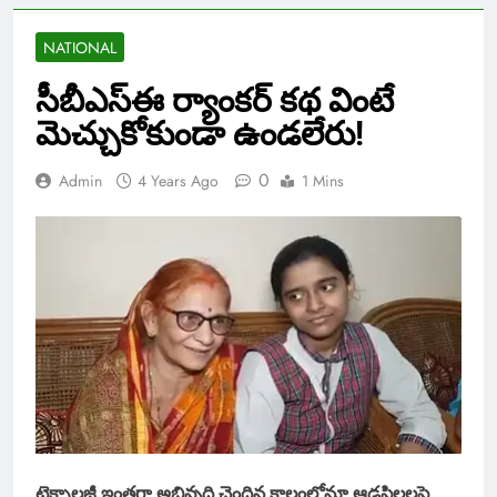
NATIONAL
సీబీఎస్ఈ ర్యాంకర్ కథ వింటే
మెచ్చుకోకుండా ఉండలేరు!
0
Admin
4 Years Ago
1 Mins
టెక్నాలజీ ఇంతగా అభివృద్ధి చెందిన కాలంలోనూ ఆడపిల్లలపై