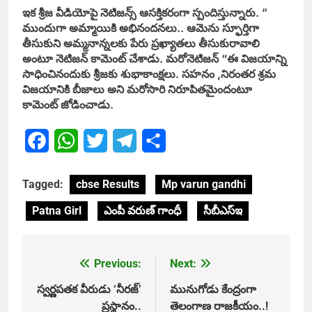
ఇక శ్రీజ వీడియోపై నెటిజన్స్ ఆసక్తికరంగా స్పందిస్తున్నారు. ”
ముందుగా అమ్మాయికి అభినందనలు.. ఆమెను స్ఫూర్తిగా
తీసుకుని అమ్మనాన్నలకు పేరు ప్రఖ్యాతలు తీసుకురావాలి
అంటూ నెటిజన్ కామెంట్ చేశాడు. మరోనెటిజన్ “ఈ విజయాన్ని
సాధించినందుకు శ్రీజకు శుభాకాంక్షలు. సహనం ,నిరంతర శ్రమ
విజయానికి బీజాలు అని మరోసారి నిరూపితమైందంటూ
కామెంట్ జోడించాడు.
Facebook
WhatsApp
Twitter
Telegram
Share
Tagged:
cbse Results
Mp varun gandhi
Patna Girl
ఎంపీ వరుణ్ గాంధీ
సీబీఎస్ఇ
Previous:
Next:
Post
navigation
స్వర్ణపతక వీరుడు ‘నీరజ్’
మునుగోడు కేంద్రంగా
ప్రస్థానం..
తెలంగాణ రాజకీయం..!