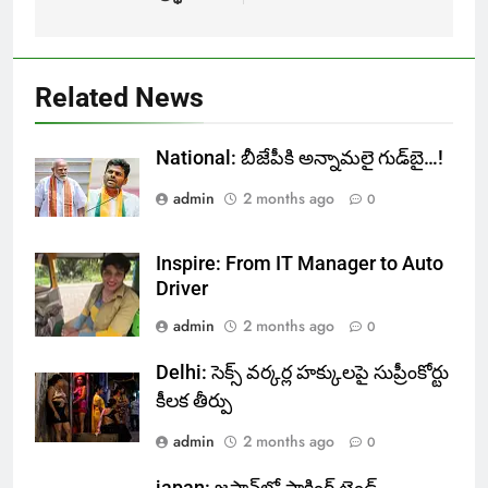
Related News
National: బీజేపీకి అన్నామలై గుడ్‌బై…!
admin
2 months ago
0
Inspire: From IT Manager to Auto
Driver
admin
2 months ago
0
Delhi: సెక్స్ వర్కర్ల హక్కులపై సుప్రీంకోర్టు
కీలక తీర్పు
admin
2 months ago
0
japan: జపాన్‌లో షాకింగ్ ట్రెండ్..