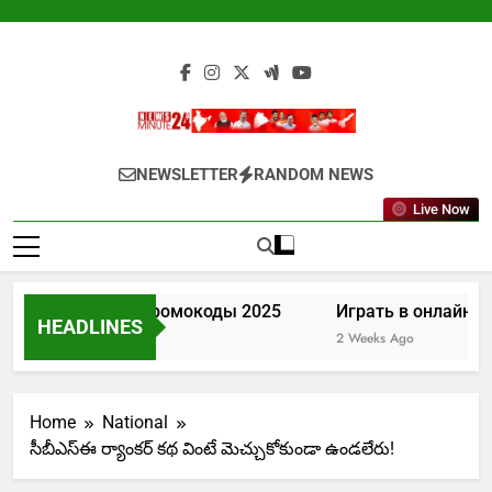
Skip
to
content
Newsminute24
Get All Updated Telugu News
NEWSLETTER
RANDOM NEWS
Live Now
Лев казино промокоды 2025
Играть в онлайн ка
HEADLINES
1 Week Ago
2 Weeks Ago
Home
National
సీబీఎస్ఈ ర్యాంకర్ కథ వింటే మెచ్చుకోకుండా ఉండలేరు!