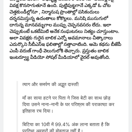
వివక్ష కొనసాగుతూనే ఉంది. పుట్టిపుట్టగానే ఎక్కడో ఓ చోట
చెత్తకుండీల్లోనూ , నిర్మానుష ప్రాంతాల్లో పసికందులు
దర్శనమిస్తున్న ఉదంతాలు కోకొల్లలు. మనిషి ముసుగులో
దాగున్న మానవమృగాల ముప్పు చెప్పనవసరం లేదు. ఇలా
చెప్పుకుంటే ఒకటేమిటి అనేక సంఘటనలు నిత్యం చూస్తుంటాం.
అలా వివక్షకు గురైన బాలిక ఎన్నో అవమానాలు చీత్కారాలు
ఎదుర్కొని సీబీఎస్ఇ ఫలితాల్లో సత్తాచాటింది. ఆమె కథను బీజేపీ
ఎంపీ వరుణ్ గాంధీ వెలుగులోకి తెచ్చారు. ప్రస్తుతం బాలిక
ఇంటర్వ్యూ వీడియో సోషల్ మీడియాలో వైరల్ అవుతోంది.
त्याग और समर्पण की अद्भुत दास्ताँ!
माँ का साया हटने पर पिता ने जिस बेटी का साथ छोड़
दिया उसने नाना-नानी के घर परिश्रम की पराकाष्ठा कर
इतिहास रच दिया।
बिटिया का 10वी में 99.4% अंक लाना बताता है कि
प्रतिभा अवसरों की मोहताज नहीं है।