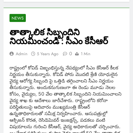
NEWS
తాత్కాలిక సిబ్బందిని
నియమించండి : సీఎం కేసీఆర్
0
Admin
5 Years Ago
1 Min
రాష్ట్రంలో కోవిడ్ విజృంభిస్తున్న నేపథ్యంలో సీఎం కేసీఆర్ కీలక
నిర్ణయం తీసుకున్నారు. కోవిడ్ పోరు మొదటి శ్రేణి యోధులైన
వైద్య ఆరోగ్య సిబ్బంది పై ఒత్తిడి తగ్గించాలని సీఎం నిర్ణయం
తీసుకున్నారు. అందుకనుగుణంగా ఈ రెండు మూడు నెలల
కోసం, వైద్యుల, 50 వేల తాత్కాలిక సిబ్బందిని నియమించాలని
వైద్య శాఖ కు ఆదేశాలు జారీచేశారు. రాష్ట్రంలోని కరోనా
పరిస్థితులుపై ఆదివారం ముఖ్యమంత్రి కేసీఆర్
ఉన్నతాధికారులతో సమీక్ష నిర్వహించారు. ఆసుపత్రుల్లో
ఆక్సిజన్ కొరత, రెసిడెమివర్ ఇంజక్షన్స్, పడకలు వంటి
విషయాలను గురించి కేసీఆర్, వైద్య అధికారులతో చర్చించారు.