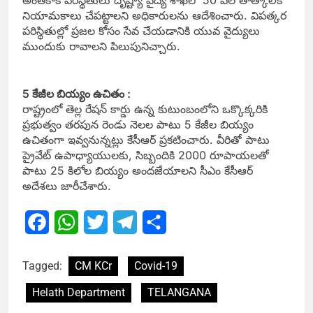
అంతేకాక పరిస్థితులు దృష్ట్యా వైద్య శాఖలో 50 వేల తాత్కాలిక
నియామకాలు చేపట్టాలని అధికారులను ఆదేశించారు. విపత్కర
పరిస్థితుల్లో ప్రజల కోసం సేవ చేయడానికి యువ వైద్యులు
ముందుకు రావాలని పిలుపునిచ్చారు.
5 కేజీల బియ్యం ఉచితం :
రాష్ట్రంలో తెల్ల రేషన్ కార్డు ఉన్న కుటుంబంలోని ఒక్కొక్కరికి
ప్రభుత్వం తరపున రెండు నెలల పాటు 5 కేజీల బియ్యం
ఉచితంగా ఇవ్వనున్నట్లు కేసీఆర్ ప్రకటించారు. వీరితో పాటు
ప్రైవేట్ ఉపాధ్యాయులకు, సిబ్బందికి 2000 రూపాయలతో
పాటు 25 కిలోల బియ్యం అందజేయాలని సీఎం కేసీఆర్
అదేశలు జారీచేశారు.
Facebook
WhatsApp
Twitter
Telegram
Share
Tagged:
CM KCr
Covid-19
Helath Department
TELANGANA