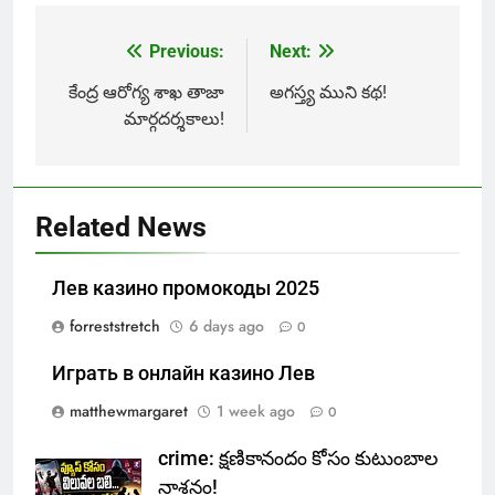
Previous:
Next:
Post
navigation
కేంద్ర ఆరోగ్య శాఖ తాజా
అగస్త్య ముని కథ!
మార్గదర్శకాలు!
Related News
Лев казино промокоды 2025
forreststretch
6 days ago
0
Играть в онлайн казино Лев
matthewmargaret
1 week ago
0
crime: క్షణికానందం కోసం కుటుంబాల
నాశనం!