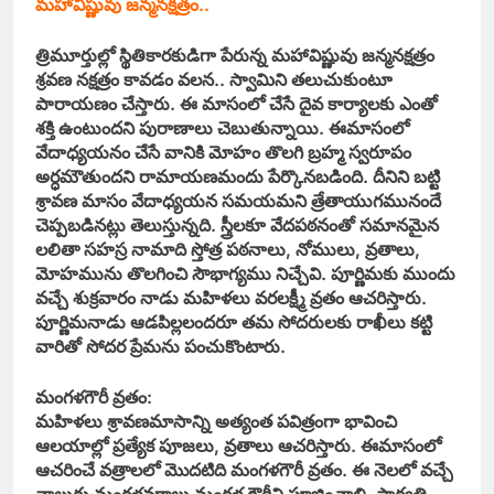
మహావిష్ణువు జన్మనక్షత్రం..
త్రిమూర్తుల్లో స్థితికారకుడిగా పేరున్న మహావిష్ణువు జన్మనక్షత్రం
శ్రవణ నక్షత్రం కావడం వలన.. స్వామిని తలుచుకుంటూ
పారాయణం చేస్తారు. ఈ మాసంలో చేసే దైవ కార్యాలకు ఎంతో
శక్తి ఉంటుందని పురాణాలు చెబుతున్నాయి. ఈమాసంలో
వేదాధ్యయనం చేసే వానికి మోహం తొలగి బ్రహ్మ స్వరూపం
అర్ధమౌతుందని రామాయణమందు పేర్కొనబడింది. దీనిని బట్టి
శ్రావణ మాసం వేదాధ్యయన సమయమని త్రేతాయుగమునందే
చెప్పబడినట్లు తెలుస్తున్నది. స్త్రీలకూ వేదపఠనంతో సమానమైన
లలితా సహస్ర నామాది స్తోత్ర పఠనాలు, నోములు, వ్రతాలు,
మోహమును తొలగించి సౌభాగ్యము నిచ్చేవి. పూర్ణిమకు ముందు
వచ్చే శుక్రవారం నాడు మహిళలు వరలక్ష్మీ వ్రతం ఆచరిస్తారు.
పూర్ణిమనాడు ఆడపిల్లలందరూ తమ సోదరులకు రాఖీలు కట్టి
వారితో సోదర ప్రేమను పంచుకొంటారు.
మంగళగౌరీ వ్రతం:
మహిళలు శ్రావణమాసాన్ని అత్యంత పవిత్రంగా భావించి
ఆలయాల్లో ప్రత్యేక పూజలు, వ్రతాలు ఆచరిస్తారు. ఈమాసంలో
ఆచరించే వత్రాలలో మొదటిది మంగళగౌరీ వ్రతం. ఈ నెలలో వచ్చే