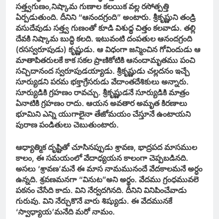
సత్త్వగుణం,నిష్కామ గుణాల కలయిక వల్ల రసోత్పత్తి
ఏర్పడుతుంది. దీనిని “ఆనందగ్రంది” అంటారు. శ్రీకృష్ణుని తండ్రి
వసుదేవుడు సత్త్వ గుణంతో కూడి విశుధ్ధ చిత్తం కలవాడు. తల్లి
దేవకి నిష్కామ బుద్ధి కలది. ఇటువంటి దంపతుల ఆనందగ్రంది
(రసస్వరూపుడు) కృష్ణుడు. ఆ విధంగా జన్మించిన గోవిందుడు ఆ
మాతాపితరులకే కాక సకల ప్రాణికోటికి ఆనందామృతము పంచి
సచ్చిదానంద స్వరూపుడయ్యాడు. శ్రీకృష్ణుడు చల్లదనం ఇచ్చే
సూర్యుడని పరమ భక్తాగ్రేసరుడు వేదాంతదేశికులు అన్నారు.
సూర్యుడికి గ్రహణం రావచ్చు. శ్రీకృష్ణుడనే సూర్యుడికి మాత్రం
ఏనాటికి గ్రహణం రాదు. ఆయన అవతార అమృత కిరణాలు
భూమిని ఎన్ని యుగాలైనా తేజోమయం చేస్తూనే ఉంటాయని
పురాణ పండితులు చెబుతుంటారు.
ఆధ్యాత్మిక దృష్టితో చూసినప్పుడు శ్రావణ, భాద్రపద మాసముల
కాలం, ఈ సమయంలో వేదాధ్యయన కాలంగా చెప్పబడినది.
అసలు ‘శ్రావణ’మనే ఈ మాస నామమునందే వేదకాలమనే అర్ధం
ఉన్నది. శ్రవణమనగా “వినుట”అని అర్థం. వేదము గ్రంధమువలె
పఠనం చేసేది కాదు. విని నేర్వదగినది. దీనిని వినిపించేవాడు
గురువు. విని నేర్చుకొనే వారు శిష్యుడు. ఈ వేదమునకే
‘స్వాధ్యాయ’మనేది మరో నామం.