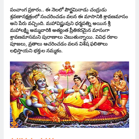
పంచాంగ ప్రకారం.. ఈ నెలలో పౌర్ణమినాడు చంద్రుడు
శ్రవణానక్షత్రంలో సంచరించడం వలన ఈ మాసానికి శ్రావణమాసం
అని పేరు వచ్చింది. మహావిష్ణువుని ధర్మపత్ని అయిన శ్రీ
మహాలక్ష్మి అమ్మవారికి అత్యంత ప్రీతికరమైన మాసంగా
శ్రావణమాసమని పురాణాలు చెబుతున్నాయి. వివిధ రకాల
పూజలు, వ్రతాలు ఆచరించడం వలన విశేష ఫలితాలు
లభిస్తాయని భక్తుల నమ్మకం.