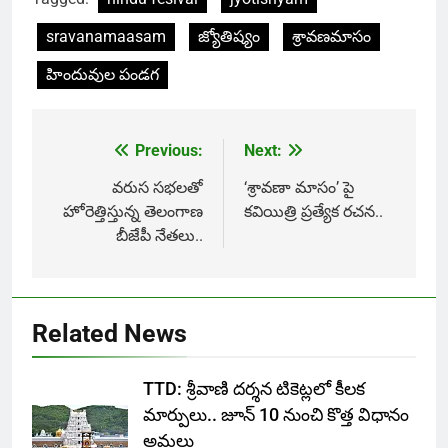
sravanamaasam
జ్యోతిష్యం
శ్రావణమాసం
హిందువుల పండగ
Previous:
Next:
Post
navigation
వరుస సభలతో
‘శ్రావణా మాసం’ పై
హోరెత్తిస్తున్న తెలంగాణ
కవియిత్రి ప్రత్యేక రచన..
బీజేపీ నేతలు..
Related News
TTD: శ్రీవాణి దర్శన టికెట్లలో కీలక
మార్పులు.. జూన్ 10 నుంచి కొత్త విధానం
అమలు