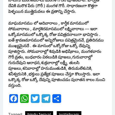
నాలుగు మంగళవరాలు మంగళ గౌరీని పూజించాలి. పార్వతి
దేవికి మరొక పేరు (గౌరీ ) మంగళ గౌరీ. సాధారణంగా కొత్తగా
పెళ్ళయిన ముత్తైదువలు ఈ వ్రతాన్ని చేస్తారు.
మాఘమాసము లో ఆదివారాలు , కార్తీక మాసములో
సోమవారాలు , మార్గశిరమాసములో లక్ష్మివారాలు — ఇలా
ఒక్కోమాసములో ఒక్కొక్క రోజు పవిత్రదనాలుగా భావిస్తారు .
ఐతే శ్రావణమాసములో అన్నిరోజులు పవిత్రమైనవే, ప్రతిదినము
ముఖ్యమైనదే . ఈ మాసంలో ఒక్కోరోజు ఒక్కో దేవున్ని
పూజిస్తారు. సోమవారాల్లో శివుడికి అభిషేకాలు, మంగళవారం
గౌరీ వ్రతం, బుధవారం విఠలుడికి పూజలు,గురువారాల్లో
గురుదేవుని ఆరాధన,శుక్రవారాల్లో లక్ష్మీ, తులసి
పూజలు,శనివారాల్లో హనుమంతుడికి, తిరుమలేశునికి,
శనీశ్వరునికి ,భక్తులు ప్రత్యేక పూజలు చేస్తూ కొలుస్తారు. ఇలా
ఒక్కొక్క రోజు ఒక్కో దేవున్ని పూజించడం పురాతన కాలం నుంచి
వస్తుంది.
Facebook
WhatsApp
Twitter
Telegram
Share
Tagged:
hindu fesival
jyotishyam