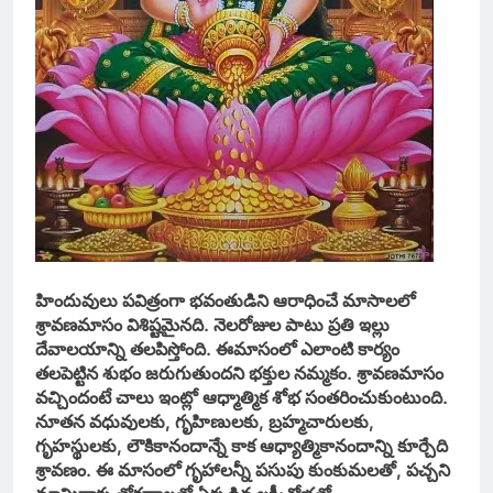
హిందువులు పవిత్రంగా భవంతుడిని ఆరాధించే మాసాలలో
శ్రావణమాసం విశిష్టమైనది. నెలరోజుల పాటు ప్రతి ఇల్లు
దేవాలయాన్ని తలపిస్తోంది. ఈమాసంలో ఎలాంటి కార్యం
తలపెట్టిన శుభం జరుగుతుందని భక్తుల నమ్మకం. శ్రావణమాసం
వచ్చిందంటే చాలు ఇంట్లో ఆధ్మాత్మిక శోభ సంతరించుకుంటుంది.
నూతన వధువులకు, గృహిణులకు, బ్రహ్మచారులకు,
గృహస్థులకు, లౌకికానందాన్నే కాక ఆధ్యాత్మికానందాన్ని కూర్చేది
శ్రావణం. ఈ మాసంలో గృహాలన్నీ పసుపు కుంకుమలతో, పచ్చని