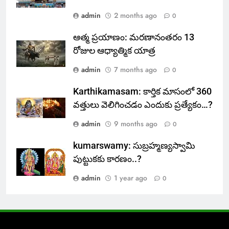
admin
2 months ago
0
ఆత్మ ప్రయాణం: మరణానంతరం 13
రోజుల ఆధ్యాత్మిక యాత్ర
admin
7 months ago
0
Karthikamasam: కార్తిక మాసంలో 360
వత్తులు వెలిగించడం ఎందుకు ప్రత్యేకం…?
admin
9 months ago
0
kumarswamy: సుబ్రహ్మణ్యస్వామి
పుట్టుకకు కారణం..?
admin
1 year ago
0