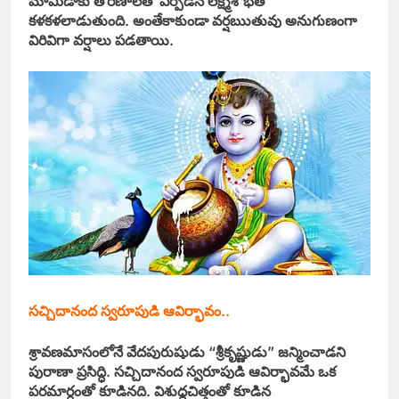
మామిడాకు తోరణాలతో ఏర్పడిన లక్ష్మీశోభతో
కళకళలాడుతుంది. అంతేకాకుండా వర్షబుుతువు అనుగుణంగా
విరివిగా వర్షాలు పడతాయి.
సచ్చిదానంద స్వరూపుడి ఆవిర్భావం..
శ్రావణమాసంలోనే వేదపురుషుడు “శ్రీకృష్ణుడు” జన్మించాడని
పురాణా ప్రసిద్ధి. సచ్చిదానంద స్వరూపుడి ఆవిర్భావమే ఒక
పరమార్ధంతో కూడినది. విశుధ్ధచిత్తంతో కూడిన