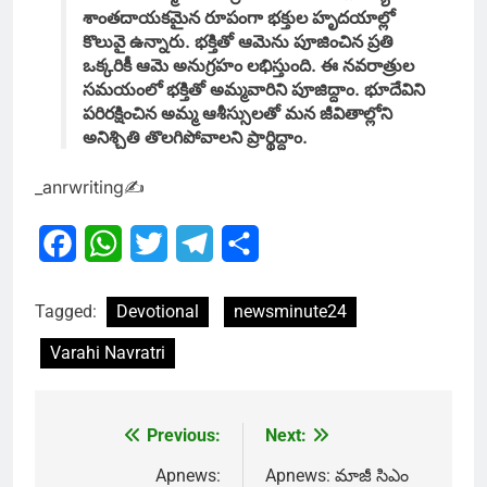
శాంతదాయకమైన రూపంగా భక్తుల హృదయాల్లో
కొలువై ఉన్నారు. భక్తితో ఆమెను పూజించిన ప్రతి
ఒక్కరికీ ఆమె అనుగ్రహం లభిస్తుంది. ఈ నవరాత్రుల
సమయంలో భక్తితో అమ్మవారిని పూజిద్దాం. భూదేవిని
పరిరక్షించిన అమ్మ ఆశీస్సులతో మన జీవితాల్లోని
అనిశ్చితి తొలగిపోవాలని ప్రార్థిద్దాం.
_anrwriting✍
Facebook
WhatsApp
Twitter
Telegram
Share
Tagged:
Devotional
newsminute24
Varahi Navratri
Previous:
Next:
Post
navigation
Apnews:
Apnews: మాజీ సిఎం