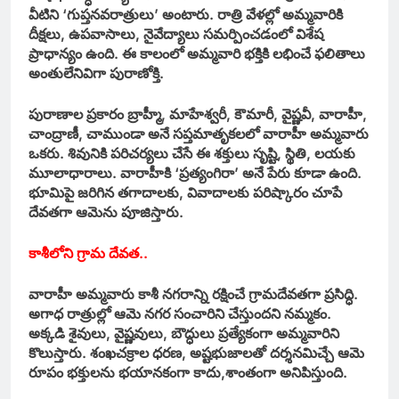
వీటిని ‘గుప్తనవరాత్రులు’ అంటారు. రాత్రి వేళల్లో అమ్మవారికి
దీక్షలు, ఉపవాసాలు, నైవేద్యాలు సమర్పించడంలో విశేష
ప్రాధాన్యం ఉంది. ఈ కాలంలో అమ్మవారి భక్తికి లభించే ఫలితాలు
అంతులేనివిగా పురాణోక్తి.
పురాణాల ప్రకారం బ్రాహ్మీ, మాహేశ్వరీ, కౌమారీ, వైష్ణవీ, వారాహీ,
చాంద్రాణీ, చాముండా అనే సప్తమాతృకలలో వారాహీ అమ్మవారు
ఒకరు. శివునికి పరిచర్యలు చేసే ఈ శక్తులు సృష్టి, స్థితి, లయకు
మూలాధారాలు. వారాహీకి ‘ప్రత్యంగిరా’ అనే పేరు కూడా ఉంది.
భూమిపై జరిగిన తగాదాలకు, వివాదాలకు పరిష్కారం చూపే
దేవతగా ఆమెను పూజిస్తారు.
కాశీలోని గ్రామ దేవత..
వారాహీ అమ్మవారు కాశీ నగరాన్ని రక్షించే గ్రామదేవతగా ప్రసిద్ధి.
అగాధ రాత్రుల్లో ఆమె నగర సంచారిని చేస్తుందని నమ్మకం.
అక్కడి శైవులు, వైష్ణవులు, బౌద్ధులు ప్రత్యేకంగా అమ్మవారిని
కొలుస్తారు. శంఖచక్రాల ధరణ, అష్టభుజాలతో దర్శనమిచ్చే ఆమె
రూపం భక్తులను భయానకంగా కాదు,శాంతంగా అనిపిస్తుంది.