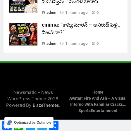
పడనివ్వను”: మురళీమోహన్
admin
1 month ago
0
cinima: “కావ్య మారన్ – అనిరుధ్ పెళ్లి..
నిజమేనా?”
admin
1 month ago
0
Newsmatic - News
Home
WordPress Theme 2026.
Avatar: Fire And Ash – A Visual
Inferno With Familiar Cracks…
Powered By
.
BlazeThemes
Sports
Entertainment
Facebook
WhatsApp
Twitter
Telegram
Share
Optimized by Optimole