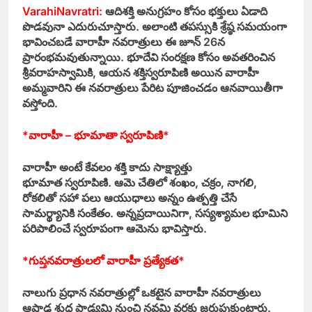
VarahiNavratri:
ఆదిశక్తి అనుగ్రహం కోసం భక్తులు ఏడాది
పొడవునా ఎదురుచూస్తారు. అలాంటి తపస్సుకి శ్రేష్ఠ సమయంగా
భావించబడే వారాహీ నవరాత్రులు ఈ జూన్ 26న
ప్రారంభమవుతున్నాయి. భూదేవి సంరక్షణ కోసం అవతరించిన
శ్రీవరాహస్వామికి, ఆయన శక్తిస్వరూపిణి అయిన వారాహీ
అమ్మవారిని ఈ నవరాత్రులు పేరిట పూజించడం ఆనవాయితీగా
వస్తోంది.
*వారాహీ – భూమాతా స్వరూపిణి*
వారాహీ అంటే కేవలం శక్తి కాదు సాక్ష్యాత్తు
భూమాత స్వరూపిణి. ఆమె చేతిలో శంఖం, చక్రం, నాగలి,
రోకలితో సహా పలు ఆయుధాలు అన్నం ఉత్పత్తి చేసే
సామర్థ్యానికి సంకేతం. అన్నప్రదాయినిగా, సస్యశ్యామల భూమిని
పరిపాలించే స్వరూపంగా ఆమెను భావిస్తారు.
*గుప్తనవరాత్రులలో వారాహీ ప్రత్యేకత*
నాలుగు ప్రధాన నవరాత్రుల్లో ఒకటైన వారాహీ నవరాత్రులు
ఆషాఢ శుద్ధ పాడ్యమి నుంచి నవమి వరకు జరుపుకుంటారు.