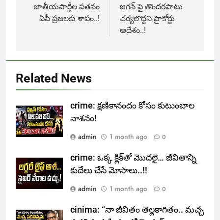
జాతీయపార్టీల పతనం
జగన్ పై తొందరపాటు
ఏపీ ప్రజలకు శాపం..!
చర్యలొద్దని హైకోర్టు
ఆదేశం..!
Related News
crime: క్షణికానందం కోసం కుటుంబాల
నాశనం!
admin
1 month ago
0
crime: ఒక్క క్లిక్‌తో మొదలై… జీవితాన్ని
కుదేలు చేసే మోసాలు..!!
admin
1 month ago
0
cinima: “నా జీవితం తెల్లకాగితం.. మచ్చ