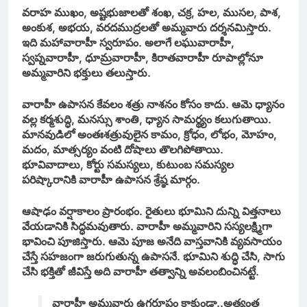
వరాహ ముఖం, అష్టభుజాలతో శంఖ, చక్ర, హల, ముసల, పాశ,
అంకుశ, అభయ, వరదముద్రలతో అమ్మవారు దర్శనమిస్తారు.
ఇది మహావారాహీ స్వరూపం. అలాగే లఘువారాహీ,
స్వప్నవారాహీ, ధూమ్రవారాహీ, కిరాతవారాహీ రూపాల్లోనూ
అమ్మవారిని భక్తులు తలుస్తారు.
వారాహీ ఉపాసన కేవలం శత్రు నాశనం కోసం కాదు. ఆమె ధ్యానం
వల్ల కర్మశుద్ధి, మనస్సు శాంతి, ధ్యాన సామర్థ్యం కలుగుతాయి.
మానవుడిలో అంతఃశత్రువులైన కామం, క్రోధం, లోభం, మోహం,
మదం, మాత్సర్యం వంటి దోషాలు తొలగిపోతాయి.
భూవివాదాలు, కోర్టు సమస్యలు, కుటుంబ సమస్యల
పరిష్కారానికి వారాహీ ఉపాసన శ్రేష్ఠ మార్గం.
ఆషాఢం వర్షాకాలం ప్రారంభం. రైతులు భూమిని దున్ని విత్తనాలు
వేయడానికి సిద్ధమవుతారు. వారాహీ అమ్మవారిని సస్యలక్ష్మిగా
భావించి పూజిస్తారు. ఆమె పూజ అనేది వాస్తవానికి వ్యవసాయం
చేస్తే సహజంగా జరుగుతున్న ఉపాసనే. భూమిని శుద్ధి చేసి, సాగు
చేసి భక్తితో జీవిస్తే అది వారాహీ తత్వాన్ని అవలంబించినట్టే.
వారాహీ అమ్మవారు ఉగ్రరూపం కాకుండా..అత్యంత