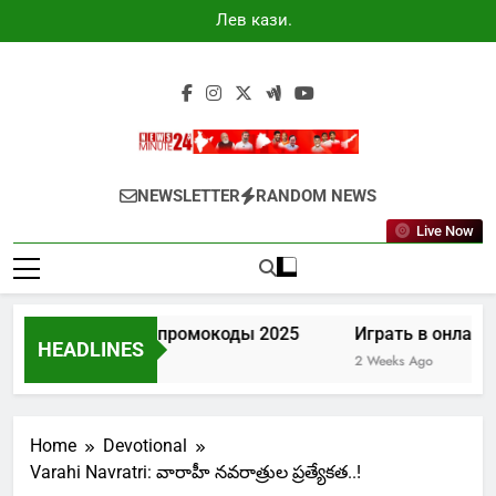
Skip
Лев казино
to
промокоды
2025
content
Newsminute24
Get All Updated Telugu News
NEWSLETTER
RANDOM NEWS
Live Now
Лев казино промокоды 2025
Играть в онлайн 
HEADLINES
7 Days Ago
2 Weeks Ago
Home
Devotional
Varahi Navratri: వారాహీ నవరాత్రుల ప్రత్యేకత..!