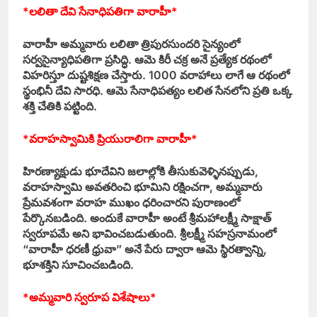
*లలితా దేవి సేనాధిపతిగా వారాహీ*
వారాహీ అమ్మవారు లలితా త్రిపురసుందరి సైన్యంలో
సర్వసైన్యాధిపతిగా ప్రసిద్ధి. ఆమె కిరీ చక్ర అనే ప్రత్యేక రథంలో
విహరిస్తూ దుష్టశిక్షణ చేస్తారు. 1000 వరాహాలు లాగే ఆ రథంలో
స్థంభినీ దేవి సారధి. ఆమె సేనాధిపత్యం లలిత సేనలోని ప్రతి ఒక్క
శక్తి చేతికి పట్టింది.
*వరాహస్వామికి ప్రియురాలిగా వారాహీ*
హిరణ్యాక్షుడు భూదేవిని జలాల్లోకి తీసుకువెళ్ళినప్పుడు,
వరాహస్వామి అవతరించి భూమిని రక్షించగా, అమ్మవారు
ప్రేమవశంగా వరాహ ముఖం ధరించారని పురాణంలో
పేర్కొనబడింది. అందుకే వారాహీ అంటే శ్రీమహాలక్ష్మీ సాక్షాత్
స్వరూపమే అని భావించబడుతుంది. శ్రీలక్ష్మీ సహస్రనామంలో
“వారాహీ ధరణీ ధ్రువా” అనే పేరు ద్వారా ఆమె స్థిరత్వాన్ని,
భూశక్తిని సూచించబడింది.
*అమ్మవారి స్వరూప విశేషాలు*