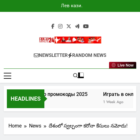
Skip
Лев казино
to
промокоды
2025
content
Newsminute24
Get All Updated Telugu News
NEWSLETTER
RANDOM NEWS
Live Now
Лев казино промокоды 2025
Играть в онлайн
HEADLINES
6 Days Ago
1 Week Ago
Home
News
దేశంలో స్వల్పంగా కరోనా కేసులు నమోదు!