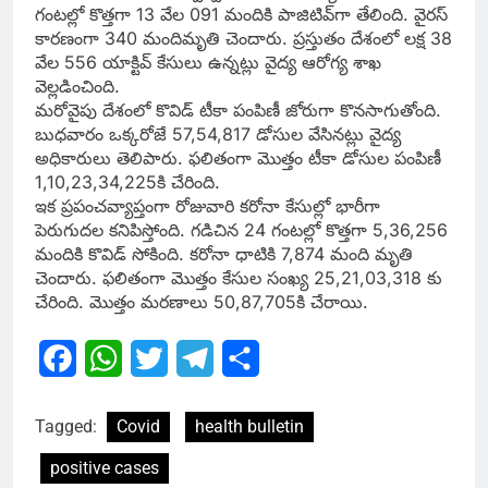
గంటల్లో కొత్తగా 13 వేల 091​ మందికి పాజిటివ్​గా తేలింది. వైరస్
కారణంగా 340 మందిమృతి చెందారు. ప్రస్తుతం దేశంలో లక్ష 38
వేల 556 యాక్టివ్ కేసులు ఉన్నట్లు వైద్య ఆరోగ్య శాఖ
వెల్లడించింది.
మరోవైపు దేశంలో కొవిడ్​ టీకా పంపిణీ జోరుగా కొనసాగుతోంది.
బుధవారం ఒక్కరోజే 57,54,817 డోసుల వేసినట్లు వైద్య
అధికారులు తెలిపారు. ఫలితంగా మొత్తం టీకా డోసుల పంపిణీ
1,10,23,34,225కి చేరింది.
ఇక ప్రపంచవ్యాప్తంగా రోజువారి కరోనా​ కేసుల్లో భారీగా
పెరుగుదల కనిపిస్తోంది. గడిచిన 24 గంటల్లో కొత్తగా 5,36,256
మందికి కొవిడ్​​ సోకింది. కరోనా​ ధాటికి 7,874 మంది మృతి
చెందారు. ఫలితంగా మొత్తం కేసుల సంఖ్య 25,21,03,318 కు
చేరింది. మొత్తం మరణాలు 50,87,705కి చేరాయి.
Facebook
WhatsApp
Twitter
Telegram
Share
Tagged:
Covid
health bulletin
positive cases