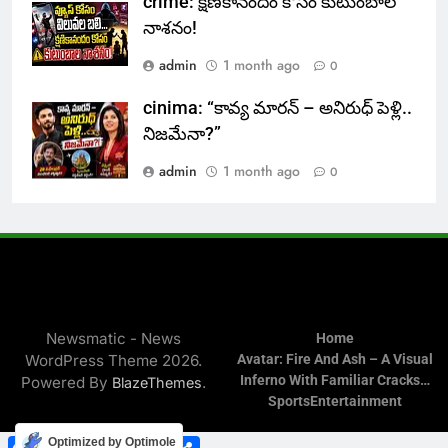
crime: క్షణికానందం కోసం కుటుంబాల
నాశనం!
admin
1 month ago
0
cinima: “కావ్య మారన్ – అనిరుధ్ పెళ్లి..
నిజమేనా?”
admin
1 month ago
0
Newsmatic - News
Home
WordPress Theme 2026.
Avatar: Fire And Ash – A Visual
Inferno With Familiar Cracks…
Powered By
.
BlazeThemes
Sports
Entertainment
Facebook
WhatsApp
Twitter
Telegram
Share
Optimized by Optimole