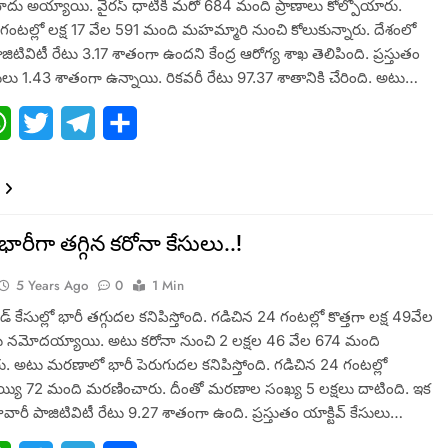
ోదు అయ్యాయి. వైరస్ ధాటికి మరో 684 మంది ప్రాణాలు కోల్పోయారు.
గంటల్లో లక్ష 17 వేల 591 మంది మహమ్మారి నుంచి కోలుకున్నారు. దేశంలో
జిటివిటీ రేటు 3.17 శాతంగా ఉందని కేంద్ర ఆరోగ్య శాఖ తెలిపింది. ప్రస్తుతం
కేసులు 1.43 శాతంగా ఉన్నాయి. రికవరీ రేటు 97.37 శాతానికి చేరింది. అటు…
ebook
WhatsApp
Twitter
Telegram
Share
భారీగా తగ్గిన కరోనా కేసులు..!
5 Years Ago
0
1 Min
డ్ కేసుల్లో భారీ తగ్గుదల కనిపిస్తోంది. గడిచిన 24 గంటల్లో కొత్తగా లక్ష 49వేల
ు నమోదయ్యాయి. అటు కరోనా నుంచి 2 లక్షల 46 వేల 674 మంది
రు. అటు మరణాలో భారీ పెరుగుదల కనిపిస్తోంది. గడిచిన 24 గంటల్లో
ెయ్యి 72 మంది మరణించారు. దీంతో మరణాల సంఖ్య 5 లక్షలు దాటింది. ఇక
వారీ పాజిటివిటీ రేటు 9.27 శాతంగా ఉంది. ప్రస్తుతం యాక్టివ్​ కేసులు…