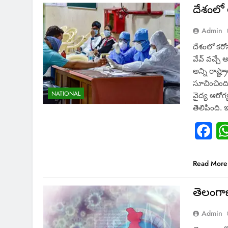
దేశంలో
Admin
దేశంలో కరో
వేవ్ వచ్చే 
అన్ని రాష్
సూచించింది
NATIONAL
వైద్య ఆరోగ
తెలిపింది.
Fac
Read More
తెలంగాణ
Admin