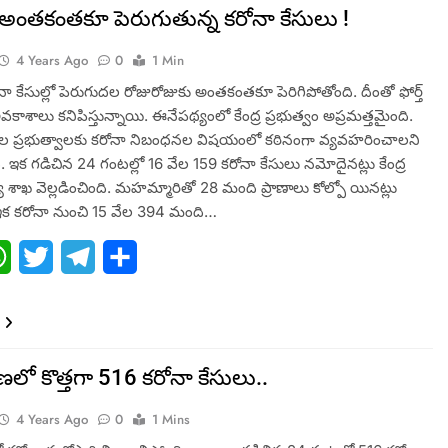
 అంతకంతకూ పెరుగుతున్న కరోనా కేసులు !
4 Years Ago
0
1 Min
నా కేసుల్లో పెరుగుదల రోజురోజుకు అంతకంతకూ పెరిగిపోతోంది. దీంతో ఫోర్త్
అవకాశాలు కనిపిస్తున్నాయి. ఈనేపథ్యంలో కేంద్ర ప్రభుత్వం అప్రమత్తమైంది.
ట్రాల ప్రభుత్వాలకు కరోనా నిబంధనల విషయంలో కఠినంగా వ్యవహరించాలని
. ఇక గడిచిన 24 గంటల్లో 16 వేల 159 కరోనా కేసులు నమోదైనట్లు కేంద్ర
్య శాఖ వెల్లడించింది. మహమ్మారితో 28 మంది ప్రాణాలు కోల్పో యినట్లు
 ఇక కరోనా నుంచి 15 వేల 394 మంది…
ebook
WhatsApp
Twitter
Telegram
Share
లో కొత్తగా 516 కరోనా కేసులు..
4 Years Ago
0
1 Mins