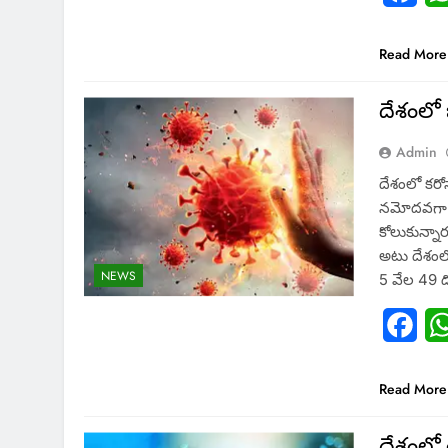
Read More
దేశంలో 
Admin
దేశంలో కరో
నమోదవగా..
కోలుకున్నార
అటు దేశంలో 
NEWS
5 వేల 49 డ
Fac
Read More
దేశంలో 