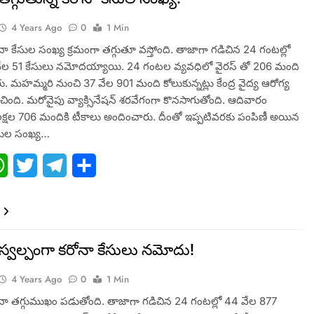
4 Years Ago
0
1 Min
నా కేసుల సంఖ్య క్రమంగా తగ్గుతూ వస్తోంది. తాజాగా గడిచిన 24 గంటల్లో
6 వేల 51‬ కేసులు నమోదయ్యాయి. 24 గంటల వ్యవధిలో వైరస్ తో 206 మంది
 మహమ్మరి నుంచి 37 వేల 901 మంది కోలుకున్నట్లు కేంద్ర వైద్య ఆరోగ్య
ించింది. మరోవైపు వ్యాక్సినేషన్ శరవేగంగా కొనసాగుతోంది. ఆదివారం
లక్షల 706 మందికి టీకాలు అందించారు. దీంతో ఇప్పటివరకు పంపిణీ అయిన
సుల సంఖ్య…
ebook
WhatsApp
Twitter
Telegram
Share
స్వల్పంగా కరోనా కేసులు నమోదు!
4 Years Ago
0
1 Min
నా తగ్గుముఖం పడుతోంది. తాజాగా గడిచిన 24 గంటల్లో 44 వేల 877