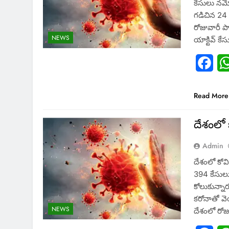
కేసులు నమ
గడిచిన 24 
రోజువారీ పా
NEWS
యాక్టివ్​ 
Fac
Read More
దేశంలో 
Admin
దేశంలో కోవి
394 కేసుల
కోలుకున్నా
కరోనాతో వ
NEWS
దేశంలో రోజు