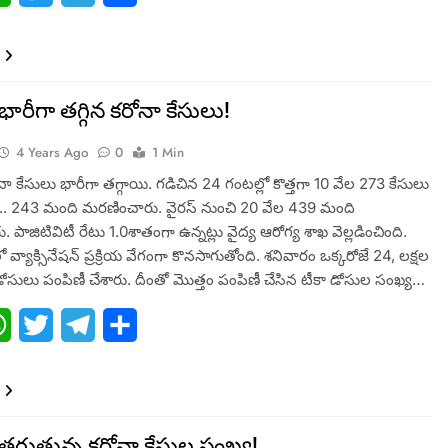
భారీగా తగ్గిన కరోనా కేసులు!
4 Years Ago
0
1 Min
నా కేసులు భారీగా తగ్గాయి. గడిచిన 24 గంటల్లో కొత్తగా 10 వేల 273 కేసులు
 243 మంది మరణించారు. వైరస్ నుంచి 20 వేల 439 మంది
ు. పాజిటివిటీ రేటు 1.0శాతంగా ఉన్నట్లు వైద్య ఆరోగ్య శాఖ వెల్లడించింది.
వ్యాక్సినేషన్ ప్రక్రియ వేగంగా కొనసాగుతోంది. శనివారం ఒక్కరోజే 24, లక్షల
ోసులు పంపిణీ చేశారు. దీంతో మొత్తం పంపిణీ చేసిన టీకా డోసుల సంఖ్య…
ebook
WhatsApp
Twitter
Telegram
Share
తగ్గుతున్న కరోనా కేసుల సంఖ్య!