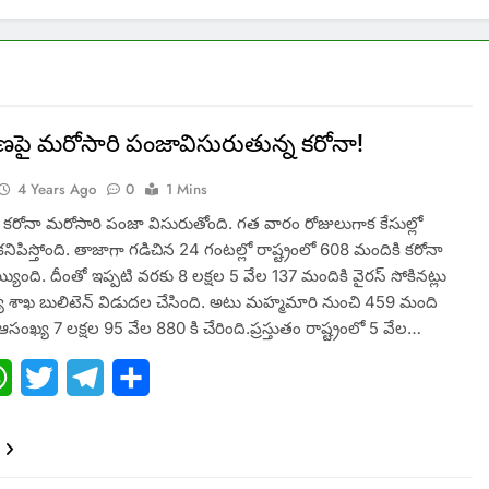
ణపై మరోసారి పంజావిసురుతున్న కరోనా!
4 Years Ago
0
1 Mins
కరోనా మరోసారి పంజా విసురుతోంది. గత వారం రోజులుగాక కేసుల్లో
నిపిస్తోంది. తాజాగా గడిచిన 24 గంటల్లో రాష్ట్రంలో 608 మందికి కరోనా
్యింది. దీంతో ఇప్పటి వరకు 8 లక్షల 5 వేల 137 మందికి వైరస్ సోకినట్లు
్య శాఖ బులిటెన్ విడుదల చేసింది. అటు మహ్మమారి నుంచి 459 మంది
ఆసంఖ్య 7 లక్షల 95 వేల 880 కి చేరింది.ప్రస్తుతం రాష్ట్రంలో 5 వేల…
ebook
WhatsApp
Twitter
Telegram
Share