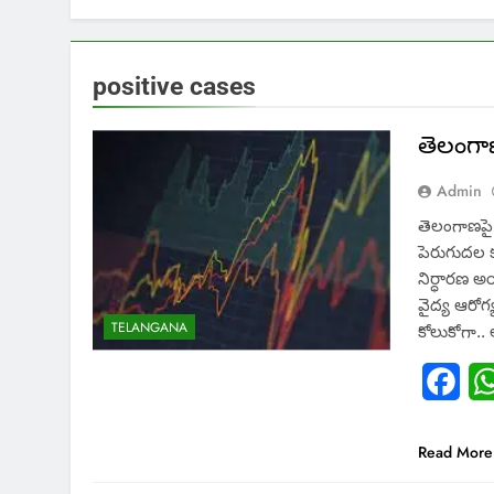
positive cases
తెలంగా
Admin
తెలంగాణపై 
పెరుగుదల క
నిర్ధారణ అయ
వైద్య ఆరోగ
TELANGANA
కోలుకోగా.. 
Fac
Read More