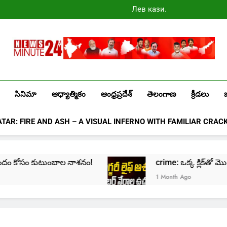
Лев казино
промокоды
2025
Newsminute24
Get All Updated Telugu News
సినిమా
ఆధ్యాత్మికం
ఆంధ్రప్రదేశ్
తెలంగాణ
క్రీడలు
ATAR: FIRE AND ASH – A VISUAL INFERNO WITH FAMILIAR CRAC
ంబాల నాశనం!
crime: ఒక్క క్లిక్‌తో మొదలై… జీవితాన్ని క
1 Month Ago