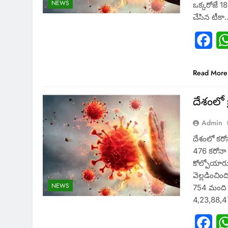
NEWS
ఒక్కరోజే 1
చేసిన టీకా
Fac
Read More
దేశంలో 
Admin
దేశంలో కరో
476 కరోనా
కోల్పోయారు.
వెల్లడించి
NEWS
754 మంది మ
4,23,88,4
Fac