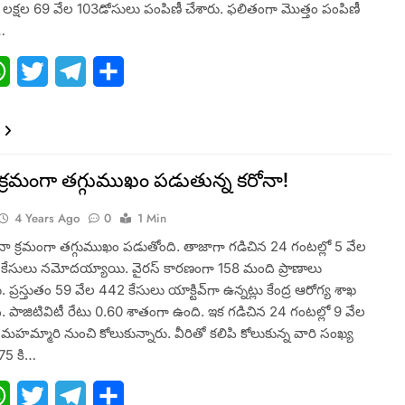
8 లక్షల 69 వేల 103డోసులు పంపిణీ చేశారు. ఫలితంగా మొత్తం పంపిణీ
…
ebook
WhatsApp
Twitter
Telegram
Share
క్రమంగా తగ్గుముఖం పడుతున్న కరోనా!
4 Years Ago
0
1 Min
నా క్రమంగా తగ్గుముఖం పడుతోంది. తాజాగా గడిచిన 24 గంటల్లో 5 వేల
 కేసులు నమోదయ్యాయి. వైరస్ కారణంగా 158 మంది ప్రాణాలు
 ప్రస్తుతం 59 వేల 442 కేసులు యాక్టివ్‌గా ఉన్నట్లు కేంద్ర ఆరోగ్య శాఖ
ంది. పాజిటివిటీ రేటు 0.60 శాతంగా ఉంది. ఇక గడిచిన 24 గంటల్లో 9 వేల
హమ్మారి నుంచి కోలుకున్నారు. వీరితో కలిపి కోలుకున్న వారి సంఖ్య
75 కి…
ebook
WhatsApp
Twitter
Telegram
Share