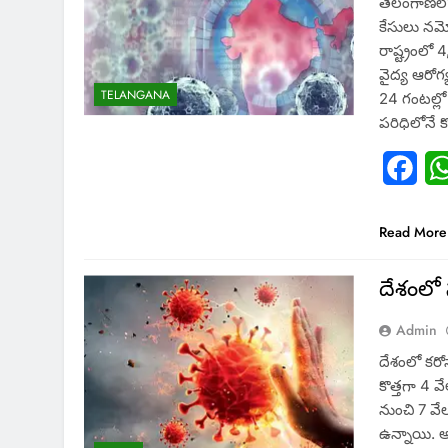
తెలంగాణలో 
కేసులు నమ
రాష్ట్రంలో 
వైద్య ఆరోగ్
TELANGANA
24 గంటల్లో
పరిధిలోనే 
Fac
Read More
దేశంలో 
Admin
దేశంలో కరోన
కొత్తగా 4 
నుంచి 7 వేల
ఉన్నాయి. అ