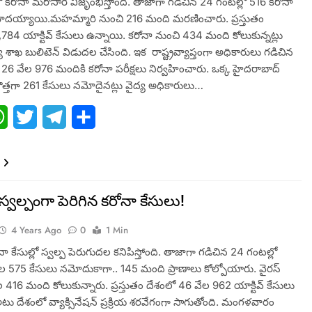
కరోనా మరోసారి విజృంభిస్తోంది. తాజాగా గడిచిన 24 గంటల్లో 516 కరోనా
ోదయ్యాయి.మహమ్మారి నుంచి 216 మంది మరణించారు. ప్రస్తుతం
4,784 యాక్టివ్‌ కేసులు ఉన్నాయి. కరోనా నుంచి 434 మంది కోలుకున్నట్లు
య శాఖ బులిటెన్ విడుదల చేసింది. ఇక రాష్ట్రవ్యాప్తంగా అధికారులు గడిచిన
 26 వేల 976 మందికి కరోనా పరీక్షలు నిర్వహించారు. ఒక్క హైదరాబాద్‌
కొత్తగా 261 కేసులు నమోదైనట్లు వైద్య అధికారులు…
ebook
WhatsApp
Twitter
Telegram
Share
స్వల్పంగా పెరిగిన కరోనా కేసులు!
4 Years Ago
0
1 Min
ా కేసుల్లో స్వల్ప పెరుగుదల కనిపిస్తోంది. తాజాగా గడిచిన 24 గంటల్లో
వేల 575 కేసులు నమోదుకాగా.. 145 మంది ప్రాణాలు కోల్పోయారు. వైరస్
 416 మంది కోలుకున్నారు. ప్రస్తుతం దేశంలో 46 వేల 962 యాక్టివ్​ కేసులు
టు దేశంలో వ్యాక్సినేషన్​ ప్రక్రియ శరవేగంగా సాగుతోంది. మంగళవారం