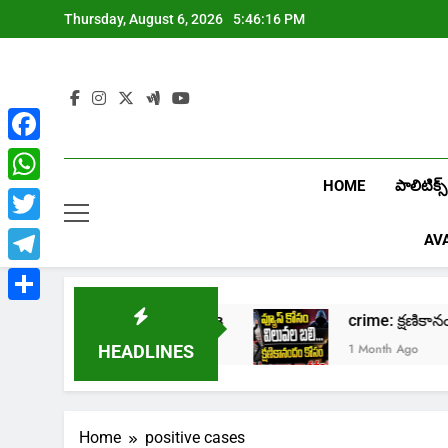
Skip
Thursday, August 6, 2026
5:46:17 PM
to
content
Facebook
HOME
పాలిటిక్స్
WhatsApp
Twitter
AV
Telegram
Share
йн казино Лев
crime: క్షణికానందం కోసం కుటు
1 Month Ago
HEADLINES
Home
positive cases