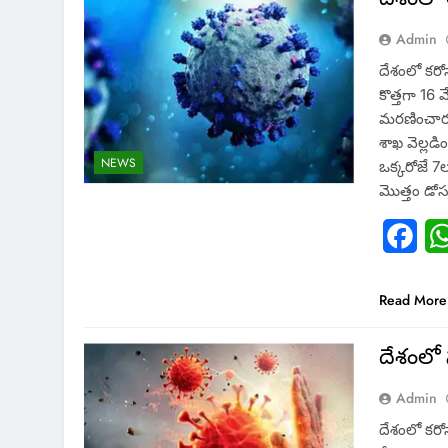
Admin
దేశంలో కరో
కొత్తగా 1
మరణించారు.
శాఖ వెల్లడ
NEWS
ఒక్కరోజే 7
మొత్తం డో
Fac
Read More
దేశంలో 
Admin
దేశంలో కరో