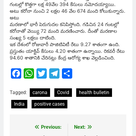
గంటల్లో కొత్తగా లక్ష 49వేల 394 కేసులు నమోదయ్యాయి.
అటు కరోనా నుంచి 2 లక్షల 46 వేల 674 మంది కోలుకున్నారు.
అటు
మరణాలో భారీ పెరుగుదల కనిపిస్తోంది. గడిచిన 24 గంటల్లో
కరోనాతో వెయ్యి 72 మంది మరణించారు. దీంతో మరణాల
సంఖ్య 5 లక్షలు దాటింది.
ఇక దేశంలో రోజువారీ పాజిటివిటీ రేటు 9.27 శాతంగా ఉంది.
ప్రస్తుతం యాక్టివ్​ కేసులు 4.20 శాతంగా ఉన్నాయి. రికవరీ రేటు
94.60 శాతానికి చేరినట్లు కేంద్ర ఆరోగ్య శాఖ వెల్లడించింది.
Facebook
WhatsApp
Twitter
Telegram
Share
Tagged:
carona
Covid
health bulletin
India
positive cases
Previous:
Next:
Post