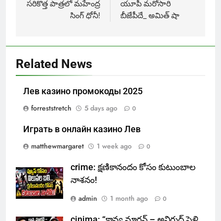
navigation
సరికొత్త పాత్రలో మహేంద్ర
యూపీ మరోసారి
సింగ్ ధోనీ!
బీజేపీదే_ అమిత్ షా
Related News
Лев казино промокоды 2025
forreststretch
5 days ago
0
Играть в онлайн казино Лев
matthewmargaret
1 week ago
0
crime: క్షణికానందం కోసం కుటుంబాల
నాశనం!
admin
1 month ago
0
cinima: “కావ్య మారన్ – అనిరుధ్ పెళ్లి..