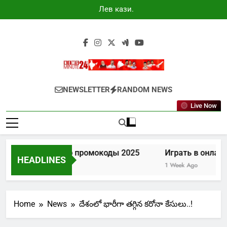
Skip
Лев казино
to
промокоды
2025
content
Newsminute24
Get All Updated Telugu News
NEWSLETTER
RANDOM NEWS
Live Now
Лев казино промокоды 2025
Играть в онлайн
HEADLINES
5 Days Ago
1 Week Ago
Home
News
దేశంలో భారీగా తగ్గిన కరోనా కేసులు..!