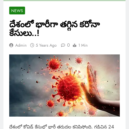
NEWS
దేశంలో భారీగా తగ్గిన కరోనా
కేసులు..!
0
Admin
5 Years Ago
1 Min
దేశంలో కోవిడ్ కేసుల్లో భారీ తగ్గుదల కనిపిస్తోంది. గడిచిన 24