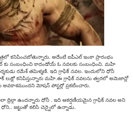
 పాత్రలో కనిపించబోతున్నారు. అదేంటి ఐపీఎల్ ఇంకా ప్రారంభం
క్రికెట్ కు సంబంధించి కాదండోయ్ ఓ నవలకు సంబంధించి. మహి
ర్శకుడు రమేశ్ తమిళ్మణి. ఇది గ్రాఫిక్ నవల. ఇందులోని ధోనీ
ర్రాక్ లుక్లో కనిపిస్తున్నారు మహి.ఈ గ్రాఫిక్ నవలను త్వరలో అమెజాన్లో
 చేసే అవకాశముందని మోషన్ పోస్టర్లో ప్రకటించారు.
్రిల్గా ఉందన్నారు ధోనీ . ఇది ఆకర్షణీయమైన గ్రాఫిక్ నవల అని
ధోని.. జట్టుతో కలిసి చెన్నైలో ఉన్నాడు.