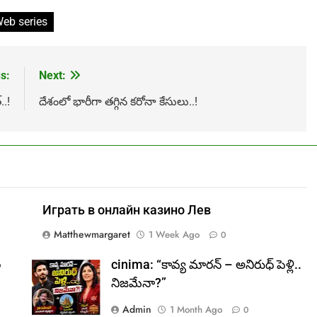
eb series
s:
Next:
.!
దేశంలో భారీగా తగ్గిన కరోనా కేసులు..!
Играть в онлайн казино Лев
Matthewmargaret
1 Week Ago
0
ల
cinima: “కావ్య మారన్ – అనిరుధ్ పెళ్లి..
నిజమేనా?”
Admin
1 Month Ago
0