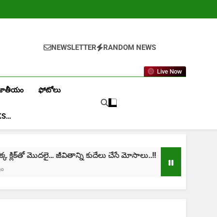
NEWSLETTER
RANDOM NEWS
Live Now
జాతీయం
ఫోటోలు
KS…
తో మొదలై… జీవితాన్ని కుదేలు చేసే మోసాలు..!!
cinima: 
1 Month A