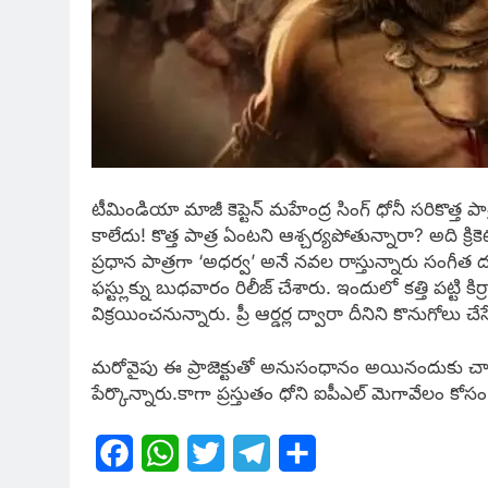
టీమిండియా మాజీ కెప్టెన్ మహేంద్ర సింగ్ ధోనీ సరికొత్త
కాలేదు! కొత్త పాత్ర ఏంటని ఆశ్చర్యపోతున్నారా? అది 
ప్రధాన పాత్రగా ‘అధర్వ’ అనే నవల రాస్తున్నారు సంగీత ద
ఫస్ట్లుక్ను బుధవారం రిలీజ్ చేశారు. ఇందులో కత్తి పట్టి కి
విక్రయించనున్నారు. ప్రీ ఆర్డర్ల ద్వారా దీనిని కొనుగోలు
మరోవైపు ఈ ప్రాజెక్టుతో అనుసంధానం అయినందుకు చాలా థ
పేర్కొన్నారు.కాగా ప్రస్తుతం ధోని ఐపీఎల్ మెగావేలం కోసం 
Facebook
WhatsApp
Twitter
Telegram
Share