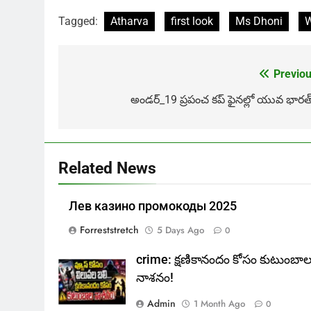
Tagged:
Atharva
first look
Ms Dhoni
W
Previou
Post
navigation
అండర్_19 ప్రపంచ కప్ ఫైనల్లో యువ భారత్.
Related News
Лев казино промокоды 2025
Forreststretch
5 Days Ago
0
crime: క్షణికానందం కోసం కుటుంబా
నాశనం!
Admin
1 Month Ago
0