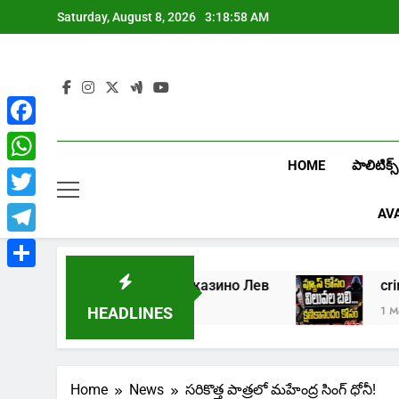
Skip
Saturday, August 8, 2026
3:18:59 AM
to
content
Facebook
HOME
పాలిటిక్స్
WhatsApp
Twitter
AV
Telegram
Share
Играть в онлайн казино Лев
crim
1 Week Ago
1 Month Ago
HEADLINES
Home
News
సరికొత్త పాత్రలో మహేంద్ర సింగ్ ధోనీ!