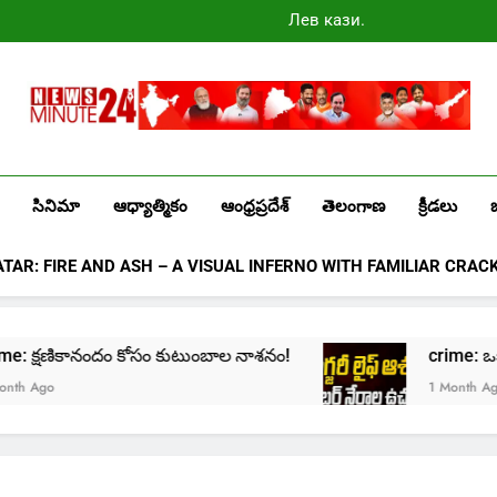
Лев казино
промокоды
2025
Newsminute24
Get All Updated Telugu News
సినిమా
ఆధ్యాత్మికం
ఆంధ్రప్రదేశ్
తెలంగాణ
క్రీడలు
ATAR: FIRE AND ASH – A VISUAL INFERNO WITH FAMILIAR CRAC
e: క్షణికానందం కోసం కుటుంబాల నాశనం!
crime: ఒక్క క్లిక్‌
1 Month Ago