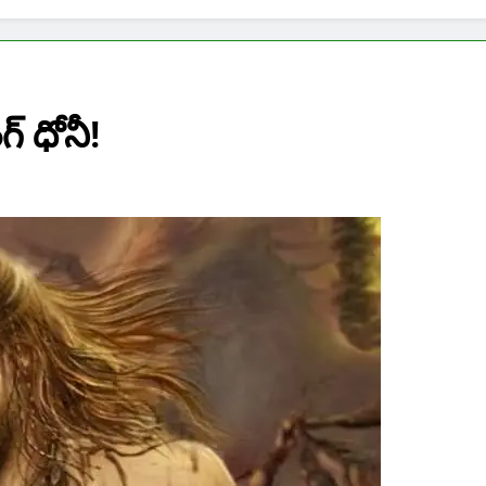
గ్ ధోనీ!