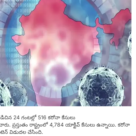
డిచిన 24 గంటల్లో 516 కరోనా కేసులు
్రస్తుతం రాష్ట్రంలో 4,784 యాక్టివ్‌ కేసులు ఉన్నాయి. కరోనా
టెన్ విడుదల చేసింది.