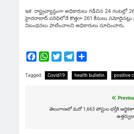
ఇక రాష్ట్రవ్యాప్తంగా అధికారులు గడిచిన 24 గంటల్లో 2
హైదరాబాద్‌ పరిధిలోనే కొత్తగా 261 కేసులు నమోదైనట్లు
నిబంధనలు పాటించాలని అధికారులు సూచించారు.
Facebook
WhatsApp
Twitter
Telegram
Share
Tagged:
Covid19
health bulletin
positive 
Previou
Post
navigation
తెలంగాణలో మరో 1,663 పోస్టుల భర్తీకి ఆర్థికశ
ఉత్తర్వుల