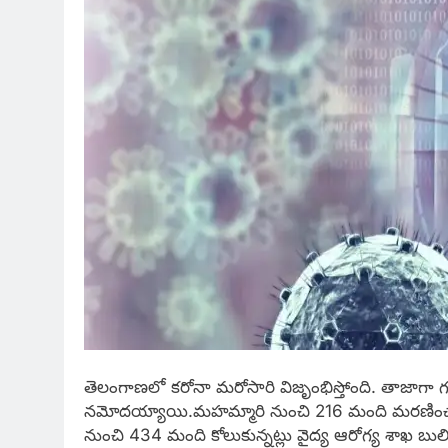
తెలంగాణలో కరోనా మరోసారి విజృంభిస్తోంది. తాజాగా గ
నమోదయ్యాయి.మహమ్మారి నుంచి 216 మంది మరణించారు. ప
నుంచి 434 మంది కోలుకున్నట్లు వైద్య ఆరోగ్య శాఖ బులి