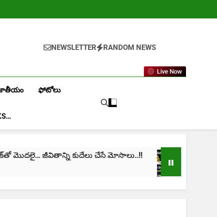
NEWSLETTER
RANDOM NEWS
Live Now
జాతీయం
ఫోటోలు
KS…
ై… జీవితాన్ని కుదేలు చేసే మోసాలు..!!
cinima: “నా జీ
1 Month Ago