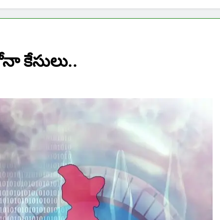
నా కేసులు..