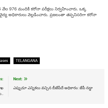
6 వేల 976 మందికి కరోనా పరీక్షలు నిర్వహించారు. ఒక్క
 వైద్య అధికారులు వెల్లడించారు. ప్రజలంతా తప్పనిసరిగా కరోనా
cases
TELANGANA
s:
Next:
ాాఖ
ఎప్పుడూ ఎన్నికలు వచ్చిన బీజేపీదే అధికారం: జేపీ నడ్డా
ు..