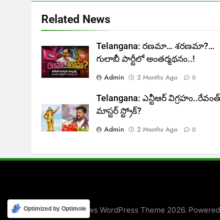
Related News
Telangana: రణమా… శరణమా?…
గులాబీ పార్టీలో అంతర్మథనం..!
Admin
2 Months Ago
0
Telangana: ఎన్టీఆర్ విగ్రహం..రేవంత
మాస్టర్ స్ట్రోక్‌?
Admin
2 Months Ago
0
Newsmatic - News WordPress Theme 2026. Powere
Optimized by Optimole