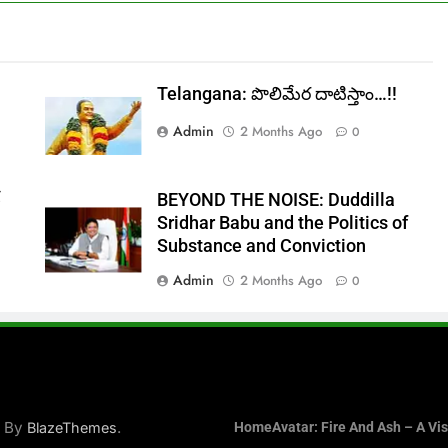
Telangana: పొలిమేర దాటిస్తాం…!!
Admin
2 Months Ago
0
్
BEYOND THE NOISE: Duddilla
Sridhar Babu and the Politics of
Substance and Conviction
Admin
2 Months Ago
0
d By
.
BlazeThemes
Home
Avatar: Fire And Ash – A Vi