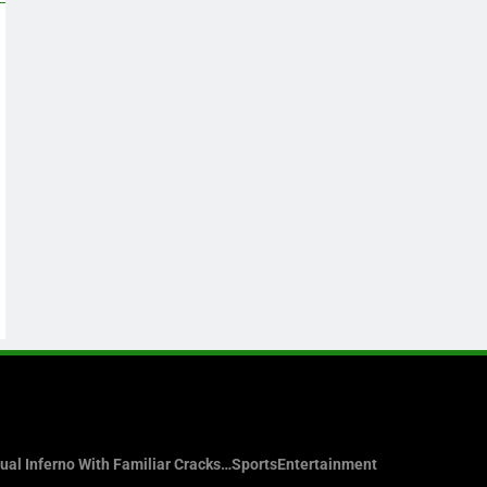
sual Inferno With Familiar Cracks…
Sports
Entertainment