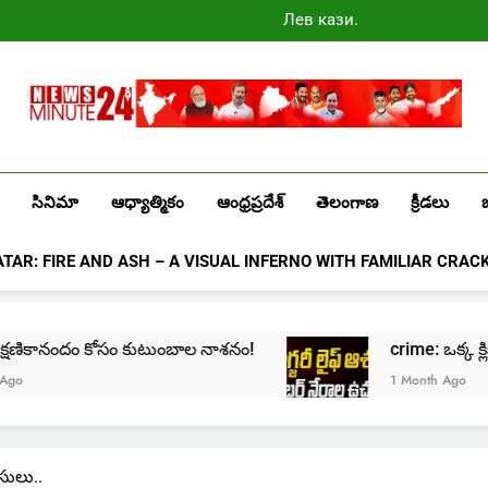
Лев казино
промокоды
2025
Newsminute24
Get All Updated Telugu News
సినిమా
ఆధ్యాత్మికం
ఆంధ్రప్రదేశ్
తెలంగాణ
క్రీడలు
ATAR: FIRE AND ASH – A VISUAL INFERNO WITH FAMILIAR CRAC
కానందం కోసం కుటుంబాల నాశనం!
crime: ఒక్క క్లిక్‌తో మొదల
1 Month Ago
సులు..