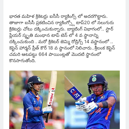
భారత మహిళ క్రికెటర్లు ఐసీసీ ర్యాకింగ్స్ లో అదరగొట్టారు.
తాజాగా ఐసీసీ ప్రకటించిన ర్యాకింగ్స్లో టాప్20 లో నలుగురు
క్రికెటర్లు చోటు దక్కించుకున్నారు. బ్యాటింగ్ విభాగంలో.. స్టార్
ప్లేయర్ స్మృతి మంథాన టాప్ టెన్ లో 4 వ స్థానాన్ని
దక్కించుకుంది . మరో క్రికెటర్ జెమ్మి రోడ్రిగ్స్ 14 వస్థానంలో ..
కెప్టెన్ హార్మన్ ప్రీత్ కౌర్ 18 వ స్థానంలో నిలిచారు..శ్రీలంక కెప్టెన్
చమరి ఆటపట్టు 664 పాయింట్లతో మొదటి స్థానంలో
కొనసాగుతోంది.