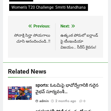
Women's T20 Challenge: Smriti Mandhana
Previous:
Next:
Post
navigation
సోనాక్షి సిన్హా సోయగాలు
ఉత్కంఠ పోరులో ఐర్లాండ్
చూసి ఆనందించండి..!!
పై టీంఇండియా
విజయం… సీరీస్ కైవసం!
Related News
sports: ఓటమిపై భావోద్వేగానికి గురైన
వైభవ్ సూర్యవంశీ…
admin
2 months ago
0