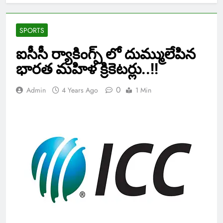
SPORTS
ఐసీసీ ర్యాకింగ్స్ లో దుమ్ములేపిన
భారత మహిళ క్రికెటర్లు..!!
0
Admin
4 Years Ago
1 Min