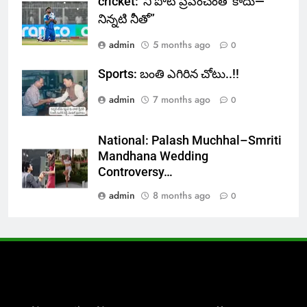
cricket:“నీ పోటీ ప్రపంచంతో కాదు—
నిన్నటి నీతో”
admin
5 months ago
0
Sports: బంతి ఎగిరిన చోటు..!!
admin
7 months ago
0
National: Palash Muchhal–Smriti
Mandhana Wedding
Controversy…
admin
8 months ago
0