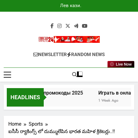
Skip
Лев казино
to
промокоды
2025
content
Newsminute24
Get All Updated Telugu News
NEWSLETTER
RANDOM NEWS
Live Now
Лев казино промокоды 2025
Играть в онлайн 
HEADLINES
5 Days Ago
1 Week Ago
Home
Sports
ఐసీసీ ర్యాకింగ్స్ లో దుమ్ములేపిన భారత మహిళ క్రికెటర్లు..!!