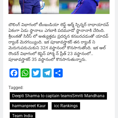
బౌలింగ్ విభాగంలో టీంఇండియా లెఫ్ట్ ఆర్మ్ స్పిన్నర్ రాధాయాదవ్
ఏకంగా ఏడు స్థానాలు ఎగబాకి పదమూడో స్థానానాకి చేరింది.
శ్రీలంకతో సిరీస్ లో అత్యుత్తమ ప్రదర్శన కనబరచడంతో యాదవ్
ర్యాంక్ మెరగయ్యింది. ఇక పూజావస్త్రాకర్ తన ర్యాంక్ ని
మెరుగుపరుచుకుని 32గ వస్థానంలో కొనసాగుతోంది. ఇక ఆల్
రౌండర్ విభాగంలో కెప్టెన్ హార్మ న్ ప్రీత్ 23 వస్థానంలో..
పూజావస్త్రాకర్ 35 వస్థానంలో కొనసాగుతున్నారు.
Facebook
WhatsApp
Twitter
Telegram
Share
Tagged:
Deepti Sharma to captain teamsSmriti Mandhana
harmanpreet Kaur
icc Rankings
Team India