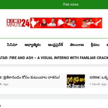
Лев казино
промокоды
2025
Newsminute24
Get All Updated Telugu News
సినిమా
ఆధ్యాత్మికం
ఆంధ్రప్రదేశ్
తెలంగాణ
క్రీడలు
ATAR: FIRE AND ASH – A VISUAL INFERNO WITH FAMILIAR CRAC
 క్షణికానందం కోసం కుటుంబాల నాశనం!
crime: ఒక్క క్లిక్‌త
1 Month Ago
ఐ