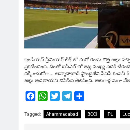
ఇండియన్‌ ప్రీమియర్‌ లీగ్‌ లో మరో రెండు కొత్త జట్లు వచ్
ప్రకటించింది. దీంతో ఐపీఎల్‌ లో జట్ల సంఖ్య పదికి చేరింది.
దక్కించుకోగా… ఆహ్మదాబాద్‌ ఫ్రాంచైజీని సివిసి కంపెనీ 
జట్లు ఆడతాయని బిసిసిఐ తెలిపింది. ఆటగాళ్ల మెగా వేలం 
Facebook
WhatsApp
Twitter
Telegram
Share
Tagged:
Ahammadabad
BCCI
IPL
Lu