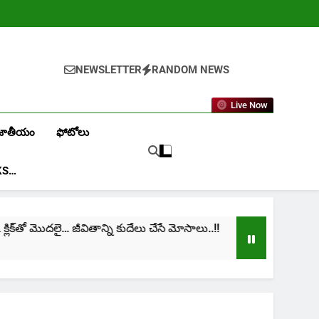
NEWSLETTER
RANDOM NEWS
Live Now
జాతీయం
ఫోటోలు
KS…
ో మొదలై… జీవితాన్ని కుదేలు చేసే మోసాలు..!!
cinima: “
1 Month Ag