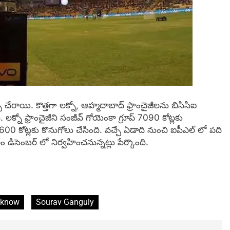
చి చేరాయి. కొత్తగా లక్నో, ఆహ్మదాబాద్‌ ఫ్రాంచైజీలను బిసిసిఐ
 లక్నో ఫ్రాంచైజీని సంజీవ్‌ గోయెంకా గ్రూప్‌ 7090 కోట్లకు
5600 కోట్లకు కొనుగోలు చేసింది. వచ్చే ఏడాది నుంచి ఐపీఎల్‌ లో పది
డిసెంబర్‌ లో నిర్వహించనున్నట్లు పేర్కొంది.
cknow
Sourav Ganguly