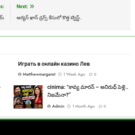
s:
Next:
య్
ఆర్యన్ ఖాన్ డ్రగ్స్ కేసులో కొత్త ట్విస్ట్..
Играть в онлайн казино Лев
Matthewmargaret
1 Week Ago
0
ల
cinima: “కావ్య మారన్ – అనిరుధ్ పెళ్లి..
నిజమేనా?”
Admin
1 Month Ago
0