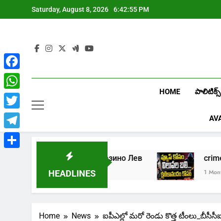
Skip
Saturday, August 8, 2026
6:42:56 PM
to
content
Facebook
HOME
పాలిటిక్స్
WhatsApp
Twitter
AV
Telegram
Share
Играть в онлайн казино Лев
crime:
1 Week Ago
1 Month Ago
HEADLINES
Home
News
ఐపీఎల్లో మరో రెండు కొత్త టీంలు_బీసీసీ