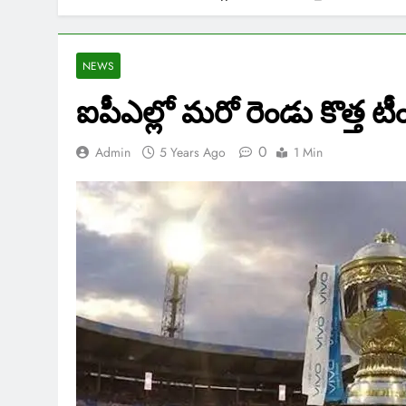
NEWS
ఐపీఎల్లో మరో రెండు కొత్త ట
0
Admin
5 Years Ago
1 Min