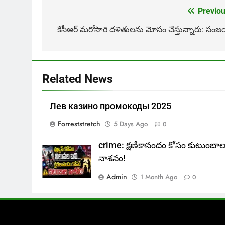
Previou
Post
navigation
కేసీఆర్ మరోసారి దళితులను మోసం చేస్తున్నారు: సంజ
Related News
Лев казино промокоды 2025
Forreststretch
5 Days Ago
0
crime: క్షణికానందం కోసం కుటుంబా
నాశనం!
Admin
1 Month Ago
0