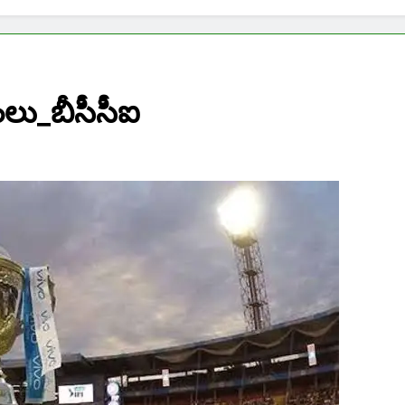
ీంలు_బీసీసీఐ