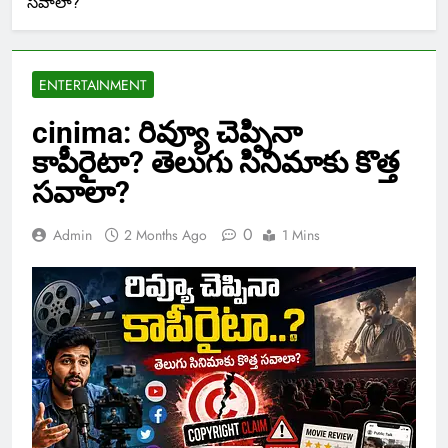
సవాలా?
ENTERTAINMENT
cinima: రివ్యూ చెప్పినా
కాపీరైటా? తెలుగు సినిమాకు కొత్త
సవాలా?
0
Admin
2 Months Ago
1 Mins