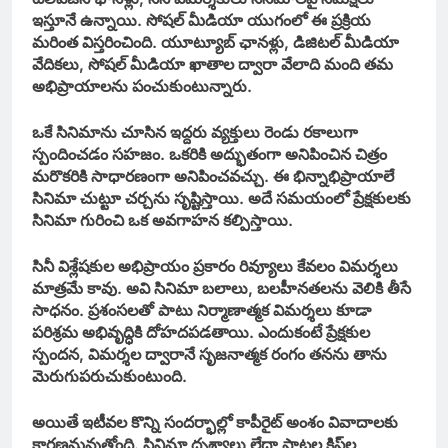
ఇస్తూనే ఉన్నాయి. సోషల్ మీడియా యుగంలో ఈ ప్రక్రియ
మరింత విస్తరించింది. యూట్యూబ్ ఛానళ్లు, డిజిటల్ మీడియా
వేదికలు, సోషల్ మీడియా ఖాతాల ద్వారా వేలాది మంది తమ
అభిప్రాయాలను పంచుకుంటున్నారు.
ఒకే సినిమాను చూసిన ఇద్దరు వ్యక్తులు రెండు రకాలుగా
స్పందించడం సహజం. ఒకరికి అద్భుతంగా అనిపించిన చిత్రం
మరొకరికి సాధారణంగా అనిపించవచ్చు. ఈ భిన్నాభిప్రాయాలే
సినిమా చుట్టూ చర్చను సృష్టిస్తాయి. అదే సమయంలో ప్రేక్షకులకు
సినిమా గురించి ఒక అవగాహన కల్పిస్తాయి.
సినీ విశ్లేషకుల అభిప్రాయం ప్రకారం రివ్యూలు కేవలం విమర్శలు
మాత్రమే కావు. అవి సినిమా బలాలు, బలహీనతలను వెలికి తీసే
సాధనం. ప్రశంసలతో పాటు నిర్మాణాత్మక విమర్శలు కూడా
పరిశ్రమ అభివృద్ధికి దోహదపడతాయి. ఎందుకంటే ప్రేక్షకుల
స్పందన, విమర్శల ద్వారానే సృజనాత్మక రంగం తనను తాను
మెరుగుపరుచుకుంటుంది.
అయితే ఇటీవల కొన్ని సందర్భాల్లో కాపీరైట్ అంశం వివాదాలకు
కారణమవుతోంది. సినిమా దృశ్యాలు లేదా పాటల క్లిప్‌ల