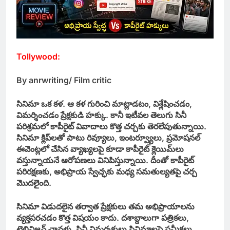
Tollywood:
By anrwriting/ Film critic
సినిమా ఒక కళ. ఆ కళ గురించి మాట్లాడటం, విశ్లేషించడం,
విమర్శించడం ప్రేక్షకుడి హక్కు. కానీ ఇటీవల తెలుగు సినీ
పరిశ్రమలో కాపీరైట్ వివాదాలు కొత్త చర్చకు తెరలేపుతున్నాయి.
సినిమా క్లిప్‌లతో పాటు రివ్యూలు, ఇంటర్వ్యూలు, ప్రమోషనల్
ఈవెంట్లలో చేసిన వ్యాఖ్యలపై కూడా కాపీరైట్ క్లెయిమ్‌లు
వస్తున్నాయనే ఆరోపణలు వినిపిస్తున్నాయి. దీంతో కాపీరైట్
పరిరక్షణకు, అభిప్రాయ స్వేచ్ఛకు మధ్య సమతుల్యతపై చర్చ
మొదలైంది.
సినిమా విడుదలైన తర్వాత ప్రేక్షకులు తమ అభిప్రాయాలను
వ్యక్తపరచడం కొత్త విషయం కాదు. దశాబ్దాలుగా పత్రికలు,
టెలివిజన్ ఛానళ్లు, సినీ విమర్శకులు సినిమాలపై సమీక్షలు