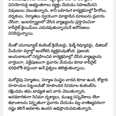
వినియోగంపై అభ్యంతరాలు వ్యక్తం చేయడం సహజమేనని
నిపుణులు చెబుతున్నారు. కానీ బహిరంగ కార్యక్రమాల్లో హీరోలు,
దర్శకులు, నిర్మాతలు స్వయంగా మాట్లాడిన మాటలను ప్రచారం
చేసినా, ఇంటర్వ్యూలలో చేసిన వ్యాఖ్యలను ప్రస్తావించినా
కాపీరైట్ క్లెయిమ్‌లు ఎదురవుతున్నాయనే ఆరోపణలు
వినిపిస్తున్నాయి.
దీంతో యూట్యూబ్ కంటెంట్ క్రియేటర్లు, ఫిల్మ్ రివ్యూవర్లు, డిజిటల్
మీడియా వర్గాల్లో ఆందోళన వ్యక్తమవుతోంది. ప్రజలకు
అందుబాటులో నిర్వహించిన కార్యక్రమాల్లో చేసిన వ్యాఖ్యలను
వార్తలుగా, విశ్లేషణలుగా ప్రచారం చేయడం కూడా కాపీరైట్
పరిధిలోకి వస్తుందా అనే ప్రశ్నలు తలెత్తుతున్నాయి.
మరోవైపు నిర్మాతలు, నిర్మాణ సంస్థల వాదన కూడా ఉంది. కోట్లాది
రూపాయల పెట్టుబడితో రూపొందిన సినిమాల కంటెంట్‌ను
రక్షించడం తమ బాధ్యత అని వారు చెబుతున్నారు.
అనధికారికంగా సినిమా దృశ్యాలు, ముఖ్య సన్నివేశాలు లేదా
కథాంశాలను విస్తృతంగా ప్రచారం చేయడం వల్ల వాణిజ్యపరంగా
నష్టం కలిగే అవకాశం ఉందని అభిప్రాయపడుతున్నారు.