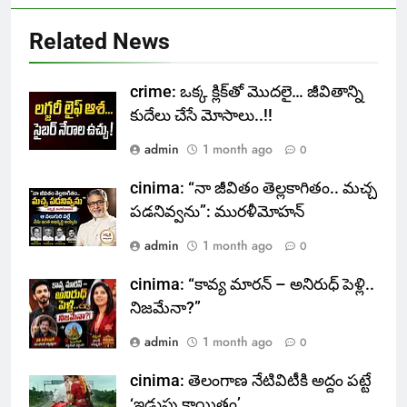
Related News
crime: ఒక్క క్లిక్‌తో మొదలై… జీవితాన్ని
కుదేలు చేసే మోసాలు..!!
admin
1 month ago
0
cinima: “నా జీవితం తెల్లకాగితం.. మచ్చ
పడనివ్వను”: మురళీమోహన్
admin
1 month ago
0
cinima: “కావ్య మారన్ – అనిరుధ్ పెళ్లి..
నిజమేనా?”
admin
1 month ago
0
cinima: తెలంగాణ నేటివిటీకి అద్దం పట్టే
‘ఇడుపు కాయితం’