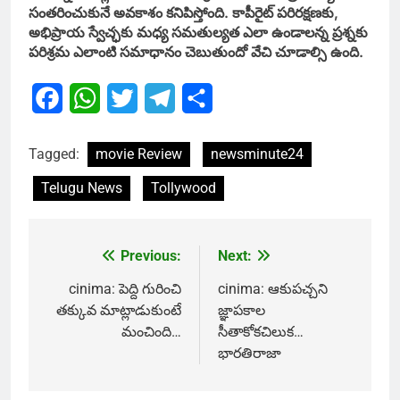
సంతరించుకునే అవకాశం కనిపిస్తోంది. కాపీరైట్ పరిరక్షణకు,
అభిప్రాయ స్వేచ్ఛకు మధ్య సమతుల్యత ఎలా ఉండాలన్న ప్రశ్నకు
పరిశ్రమ ఎలాంటి సమాధానం చెబుతుందో వేచి చూడాల్సి ఉంది.
Facebook
WhatsApp
Twitter
Telegram
Share
Tagged:
movie Review
newsminute24
Telugu News
Tollywood
Previous:
Next:
Post
navigation
cinima: పెద్ది గురించి
cinima: ఆకుపచ్చని
తక్కువ మాట్లాడుకుంటే
జ్ఞాపకాల
మంచింది…
సీతాకోకచిలుక…
భారతిరాజా