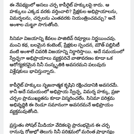
ఈ నేపథ్యంలో అసలు చర్చ కాపీరైట్ హక్కులపై కాదు. ఆ
హక్కులు ఎక్కడ వరకు వర్తించాలి? ప్రేక్షకుల అభిప్రాయాలను,
విమర్శలను, చర్చలను ఎంతవరకు నియంత్రించవచ్చు? అనే
అంశాల చుట్టూ సాగుతోంది.
సినిమా విజయాన్ని కేవలం పాజిటివ్ రివ్యూలు నిర్ణయించవు.
మంచి కథ, బలమైన కంటెంట్, ప్రేక్షకుల స్పందన, మౌత్ పబ్లిసిటీ
వంటి అంశాలే చివరికి విజయాన్ని నిర్ధారిస్తాయి. అదే సమయంలో
స్వేచ్ఛగా అభిప్రాయాలు వ్యక్తపరిచే వాతావరణం కూడా ఒక
ఆరోగ్యకరమైన సినీ సంస్కృతికి అవసరమని పలువురు
విశ్లేషకులు భావిస్తున్నారు.
కాపీరైట్ హక్కులు సృజనాత్మక కృషిని రక్షించడానికి అవసరమే.
కానీ అదే సమయంలో అభిప్రాయ స్వేచ్ఛ, విమర్శ హక్కు, ప్రజా
చర్చల ప్రాముఖ్యతను కూడా విస్మరించలేం. సినిమా పరిశ్రమ
అభివృద్ధికి ఈ రెండూ సమానంగా అవసరమనే అభిప్రాయం
వ్యక్తమవుతోంది.
ప్రస్తుతం సోషల్ మీడియా వేదికలపై ప్రారంభమైన ఈ చర్చ
రానున్న రోజుల్లో తెలుగు సినీ పరిశ్రమలో మరింత ప్రాధాన్యం