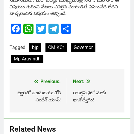
సమానమని.. మరో పదేళ్లు ముఖ్యమంత్రి నేనే .. మరోసారి ఈ
విషయం గురించి నేతలు ఎవరైన మాట్లాడితే సహించేది లేదని
హెచ్చరించిన విషయం తెల్సిందే.
Facebook
WhatsApp
Twitter
Telegram
Share
Tagged:
bjp
CM KCr
Governor
Mp Aravindh
Previous:
Next:
Post
navigation
త్వరలో అందుబాటులోకి
రాజ్యసభలో మోదీ
సందేశ్ యాప్!
భావోద్వేగం!
Related News