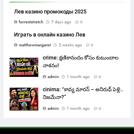
Лев казино промокоды 2025
forreststretch
7 days ago
0
Играть в онлайн казино Лев
matthewmargaret
2 weeks ago
0
crime: క్షణికానందం కోసం కుటుంబాల
నాశనం!
admin
1 month ago
0
cinima: “కావ్య మారన్ – అనిరుధ్ పెళ్లి..
నిజమేనా?”
admin
1 month ago
0