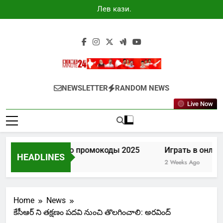
Skip
Лев казино
to
промокоды
2025
content
Newsminute24
Get All Updated Telugu News
NEWSLETTER
RANDOM NEWS
Live Now
Лев казино промокоды 2025
Играть в онлай
HEADLINES
7 Days Ago
2 Weeks Ago
Home
News
కేసీఆర్ ని తక్షణం పదవి నుంచి తొలగించాలి: అరవింద్