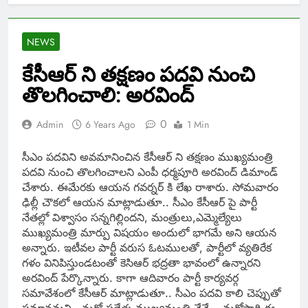
NEWS
కేసీఆర్ ని తక్షణం పదవి నుంచి
తొలగించాలి: అరవింద్
0
Admin
6 Years Ago
1 Min
సీఎం పదవిని అవమానించిన కేసీఆర్ ని తక్షణం ముఖ్యమంత్రి
పదవి నుంచి తొలగించాలని ఎంపీ ధర్మపూరి అరవింద్ డిమాండ్
చేశారు. ఈమేరకు ఆయన గవర్నర్ కి లేఖ రాశారు. సోమవారం
ఢిల్లీ చౌకలో ఆయన మాట్లాడుతూ.. సీఎం కేసీఆర్ పై పార్టీ
నేతల్లో విశ్వాసం సన్నగిల్లిందని, మంత్రులు,ఎమ్మెల్యేలు
ముఖ్యమంత్రి మార్పు విషయం అందులో భాగమే అని ఆయన
అన్నారు. ఇటీవల పార్టీ వరుస ఓటములతో, పార్టీలో వ్యతిరేక
గళం వినిపిస్తుండటంతో కెసిఆర్ భద్రతా భావంలో ఉన్నారని
అరవింద్ పేర్కొన్నారు. కాగా ఆదివారం పార్టీ కార్యవర్గ
సమావేశంలో కేసీఆర్ మాట్లాడుతూ.. సీఎం పదవి కాలి చెప్పుతో