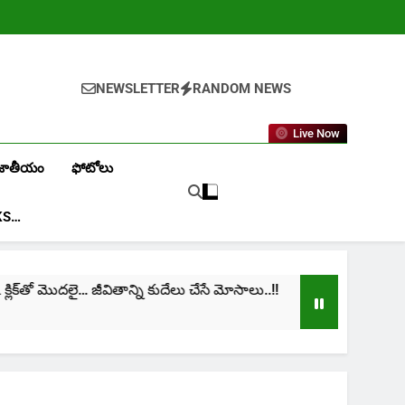
NEWSLETTER
RANDOM NEWS
Live Now
జాతీయం
ఫోటోలు
KS…
్‌తో మొదలై… జీవితాన్ని కుదేలు చేసే మోసాలు..!!
cinima:
1 Month