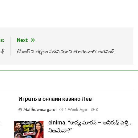
s:
Next:
ుఖ్
కేసీఆర్ ని తక్షణం పదవి నుంచి తొలగించాలి: అరవింద్
Играть в онлайн казино Лев
Matthewmargaret
1 Week Ago
0
ల
cinima: “కావ్య మారన్ – అనిరుధ్ పెళ్లి..
నిజమేనా?”