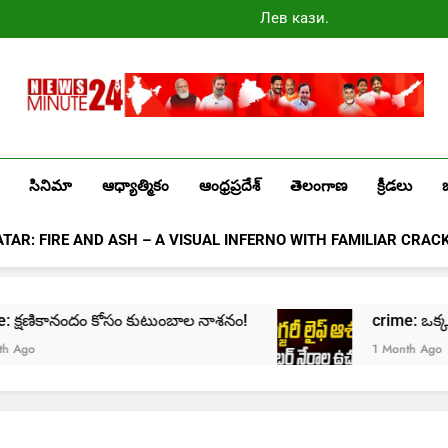
Лев казино
промокоды
2025
Newsminute24
Get All Updated Telugu News
సినిమా
ఆధ్యాత్మికం
ఆంధ్రప్రదేశ్
తెలంగాణ
క్రీడలు
ATAR: FIRE AND ASH – A VISUAL INFERNO WITH FAMILIAR CRAC
me: క్షణికానందం కోసం కుటుంబాల నాశనం!
crime: ఒక్క క్లిక
1 Month Ago