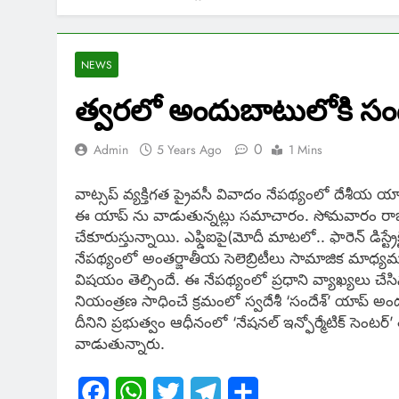
NEWS
త్వరలో అందుబాటులోకి సంద
0
Admin
5 Years Ago
1 Mins
వాట్సప్ వ్యక్తిగత ప్రైవసీ వివాదం నేపథ్యంలో దేశీయ యా
ఈ యాప్ ను వాడుతున్నట్లు సమాచారం. సోమవారం రాజ్యసభ
చేకూరుస్తున్నాయి. ఎఫ్డిఐపై(మోదీ మాటలో.. ఫారెన్ డిస్
నేపథ్యంలో అంతర్జాతీయ సెలెబ్రిటీలు సామాజిక మాధ్యమంల
విషయం తెల్సిందే. ఈ నేపథ్యంలో ప్రధాని వ్యాఖ్యలు చేసినట్
నియంత్రణ సాధించే క్రమంలో స్వదేశీ ‘సందేశ్’ యాప్ అంద
దీనిని ప్రభుత్వం ఆధీనంలో ‘నేషనల్ ఇన్ఫోర్మేటిక్ సెంటర్
వాడుతున్నారు.
Facebook
WhatsApp
Twitter
Telegram
Share