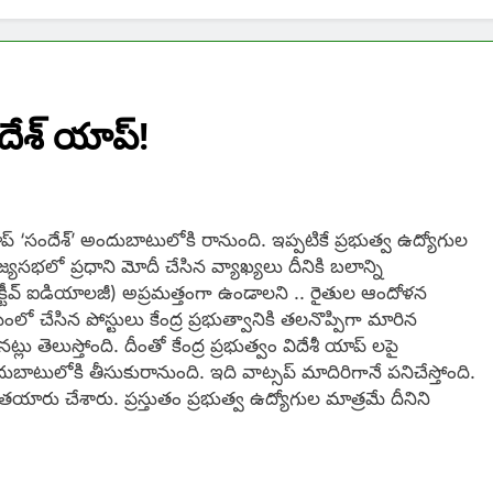
ేశ్ యాప్!
ప్ ‘సందేశ్’ అందుబాటులోకి రానుంది. ఇప్పటికే ప్రభుత్వ ఉద్యోగుల
లో ప్రధాని మోదీ చేసిన వ్యాఖ్యలు దీనికి బలాన్ని
ట్రేక్టీవ్ ఐడియాలజీ) అప్రమత్తంగా ఉండాలని .. రైతుల ఆందోళన
ో చేసిన పోస్టులు కేంద్ర ప్రభుత్వానికి తలనొప్పిగా మారిన
లు తెలుస్తోంది. దీంతో కేంద్ర ప్రభుత్వం విదేశీ యాప్ లపై
ుబాటులోకి తీసుకురానుంది. ఇది వాట్సప్ మాదిరిగానే పనిచేస్తోంది.
’ తయారు చేశారు. ప్రస్తుతం ప్రభుత్వ ఉద్యోగుల మాత్రమే దీనిని