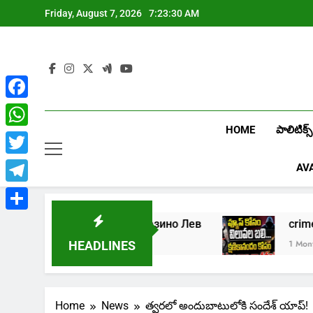
Skip
Friday, August 7, 2026
7:23:30 AM
to
content
Facebook
HOME
పాలిటిక్స్
WhatsApp
Twitter
AV
Telegram
Share
Играть в онлайн казино Лев
cri
1 Week Ago
1 Month Ago
HEADLINES
Home
News
త్వరలో అందుబాటులోకి సందేశ్ యాప్!