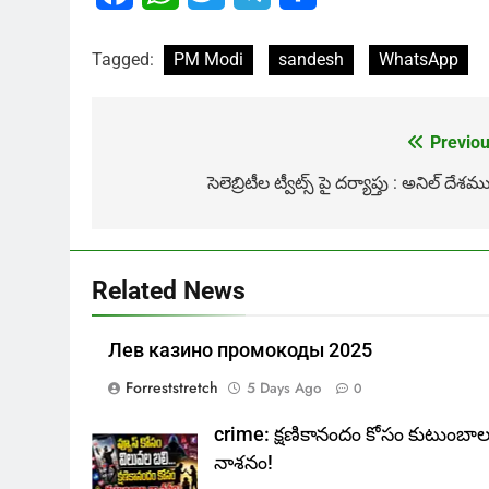
Tagged:
PM Modi
sandesh
WhatsApp
Previou
Post
navigation
సెలెబ్రిటీల ట్వీట్స్ పై దర్యాప్తు : అనిల్ దేశమ
Related News
Лев казино промокоды 2025
Forreststretch
5 Days Ago
0
crime: క్షణికానందం కోసం కుటుంబా
నాశనం!