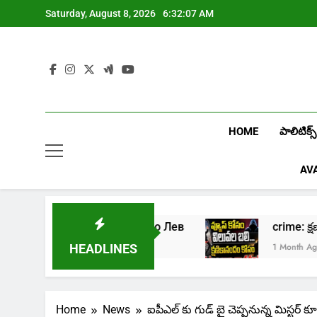
Skip
Saturday, August 8, 2026
6:32:08 AM
to
content
HOME
పాలిటిక్స్
AV
грать в онлайн казино Лев
crime: క్షణి
Week Ago
1 Month Ago
HEADLINES
Home
News
ఐపీఎల్ కు గుడ్ బై చెప్పనున్న మిస్టర్ కూల్