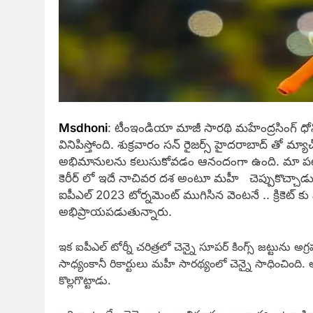
Msdhoni
: టీంఇండియా మాజీ సార‌థి మ‌హేంద్ర‌సింగ్ ధ
వినిపిస్తోంది. శుక్ర‌వారం స‌న్ రైజ‌ర్స్ హైద‌రాబాద్ తో మ్
అభిమానుల‌ను క‌లుసుకోవ‌డం ఆనందంగా ఉంది. మా ప‌ట్ల
కెరీర్ లో ఇదే నాచివ‌ర ద‌శ అంటూ మ‌హీ చెప్పుకొచ్చాడు. ఇప్
ఐపీఎల్ 2023 టోర్న‌మెంట్ ముగిసిన వెంటనే .. క్రికెట్ కు పూ
అభిప్రాయ‌ప‌డుతున్నారు.
ఇక ఐపీఎల్ టోర్నీ చ‌రిత్రలో చెన్నై సూప‌ర్ కింగ్స్ జ‌ట్టును అగ్
సాధ్యంకానీ రికార్టులు మ‌హీ సార‌థ్యంలో చెన్నై సాధించింది.
కొల్ల‌గొట్టాడు.