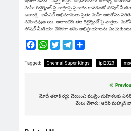
ఇదిలా ఉంటే.. చెన్నై జ‌ట్టు అభిమానులు ఆరాధ్య ఆట‌గాడిగ
మ‌హీ రిటైర్మెంట్ పై వార్త‌ల‌పై ప్ర‌చారం కావ‌డంతో సోష‌ల్ మీ
ఆకాంక్ష‌. ఐపీఎల్ అభిమానులు సైతం మ‌హీ ఆట‌కోసం ప‌రిత‌పిస్తార
న‌మోద‌వుతాయి. అలాంటిది త‌ల రిటైర్మెంట్ పై వార్తలు మ‌ర
సోష‌ల్ మీడియా వేదిక‌గా తమ అభిప్రాయాలను పంచుకుంటున
Facebook
WhatsApp
Twitter
Telegram
Share
Tagged:
Chennai Super Kings
ipl2023
ms
Previou
Post
navigation
మోదీ తలాక్‌ రద్దు చేయించి ముస్లిం మహిళలకు ఎనలే
మేలు చేశారు: ఆరిఫ్‌ మహ్మద్‌ ఖా