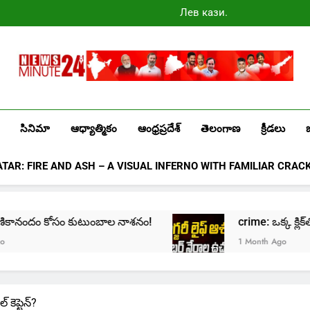
Лев казино
промокоды
2025
Newsminute24
Get All Updated Telugu News
సినిమా
ఆధ్యాత్మికం
ఆంధ్రప్రదేశ్
తెలంగాణ
క్రీడలు
ATAR: FIRE AND ASH – A VISUAL INFERNO WITH FAMILIAR CRAC
కానందం కోసం కుటుంబాల నాశనం!
crime: ఒక్క క్లిక్‌తో మొదల
1 Month Ago
 కెప్టెన్?