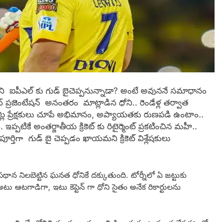
ోని ఐపీఎల్ కు గుడ్ బైచెప్ప‌నున్నాడా? అంటే అవున‌నే స‌మాధానం
యాచ్ ప్ర‌జెంటేష‌న్ అనంత‌రం మాట్లాడిన ధోని.. రెండేళ్ల త‌ర్వాత
 ప్రేక్ష‌కులు చూపే అభిమానం, అప్యాయ‌తకు రుణ‌ప‌డి ఉంటాం..
పటికే అంత‌ర్జాతీయ క్రికెట్ కు రిటైర్మెంట్ ప్ర‌క‌టించిన మ‌హీ..
ర్తిగా గుడ్ బై చెప్ప‌డం ఖాయ‌మ‌ని క్రికెట్ విశ్లేష‌కులు
ర‌ప‌థాన నిల‌బెట్టిన ఘ‌న‌త ధోనికే ద‌క్కుతుంది. టోర్నీలో ఏ జట్టుకు
అటు ఆట‌గాడిగా, ఇటు కెప్టెన్ గా ధోని సైతం అనేక రికార్టుల‌ను