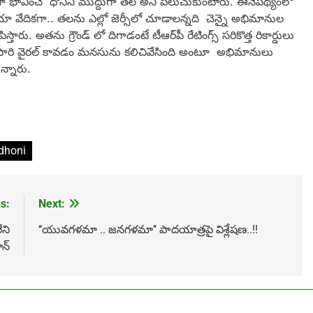
ా భావించే ధోనిని ముద్దుగా త‌ల అని పిలుచుకుంటారు. ఈనేప‌థ్యంలో
డియా వేదిక‌గా.. త‌లను ఎల్లో జెర్సీలో చూడాల‌న్న‌ది చెన్నై అభిమానుల
ు. అత‌ను గ్రౌండ్ లో దిగాడంటే టీఆర్‌పీ రేటింగ్స్ స‌రికొత్త రికార్డులు
ోసారి వైర‌ల్ కావ‌డం మ‌న‌సును క‌లిచివేసింది అంటూ అభిమానులు
్నారు.
dhoni
s:
Next:
ని
‘‘యువగళమా .. జనగళమా’’ పాద‌యాత్ర‌పై విశ్లేష‌ణ‌..!!
న్‌