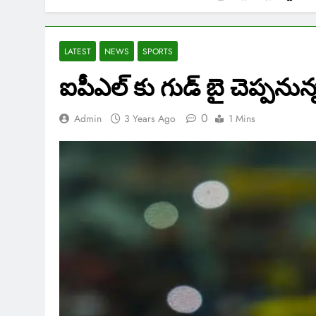
LATEST
NEWS
SPORTS
ఐపీఎల్ కు గుడ్ బై చెప్పనున్న 
0
Admin
3 Years Ago
1 Mins