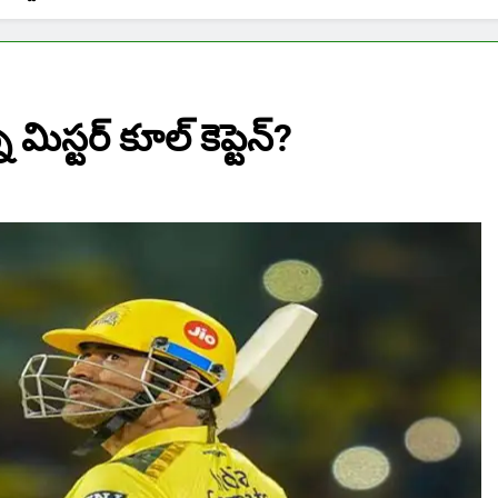
మిస్టర్ కూల్ కెప్టెన్?