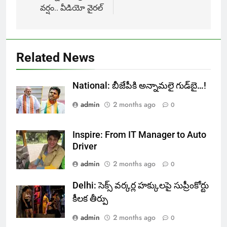
వర్షం.. వీడియో వైరల్
Related News
National: బీజేపీకి అన్నామలై గుడ్‌బై…!
admin
2 months ago
0
Inspire: From IT Manager to Auto
Driver
admin
2 months ago
0
Delhi: సెక్స్ వర్కర్ల హక్కులపై సుప్రీంకోర్టు
కీలక తీర్పు
admin
2 months ago
0