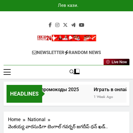
Skip
Лев казино
to
промокоды
2025
content
Newsminute24
Get All Updated Telugu News
NEWSLETTER
RANDOM NEWS
Live Now
Лев казино промокоды 2025
Играть в онлайн к
HEADLINES
6 Days Ago
1 Week Ago
Home
National
వెంకయ్య వారసుడిగా బెంగాల్ గవర్నర్ జగదీప్ ధన్ ఖడ్..