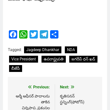
Facebook
WhatsApp
Twitter
Telegram
Share
Tagged:
Jagdeep Dhankhar
NDA
Vice President
ఉపరాష్ట్రపతి
జగదీప్ ధన్ ఖడ్
బీజేపీ
Previous:
Next:
Post
navigation
ఆర్మీ ఆఫీసర్ పాదాలను
కృతిసనన్
తాకిన
స్టన్నింగ్(ఫోటోస్)
చిన్నపాప..ప్రశంసల