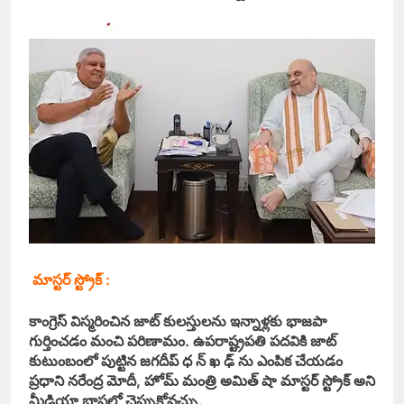
మాస్టర్ స్ట్రోక్ :
కాంగ్రెస్ విస్మరించిన జాట్ కులస్తులను ఇన్నాళ్లకు భాజపా
గుర్తించడం మంచి పరిణామం. ఉపరాష్ట్రపతి పదవికి జాట్
కుటుంబంలో పుట్టిన జగదీప్ ధ న్ ఖ ఢ్ ను ఎంపిక చేయడం
ప్రధాని నరేంద్ర మోదీ, హోమ్ మంత్రి అమిత్ షా మాస్టర్ స్ట్రోక్ అని
మీడియా భాషలో చెప్పుకోవచ్చు.