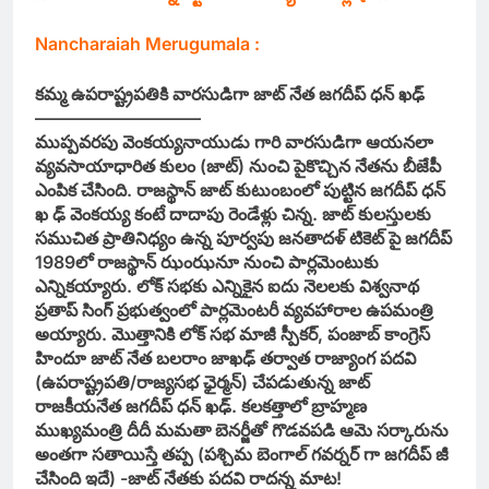
Nancharaiah Merugumala :
కమ్మ ఉపరాష్ట్రపతికి వారసుడిగా జాట్ నేత జగదీప్ ధన్ ఖఢ్
—————————–
ముప్పవరపు వెంకయ్యనాయుడు గారి వారసుడిగా ఆయనలా
వ్యవసాయాధారిత కులం (జాట్) నుంచి పైకొచ్చిన నేతను బీజేపీ
ఎంపిక చేసింది. రాజస్థాన్ జాట్ కుటుంబంలో పుట్టిన జగదీప్ ధన్
ఖ ఢ్ వెంకయ్య కంటే దాదాపు రెండేళ్లు చిన్న. జాట్ కులస్తులకు
సముచిత ప్రాతినిధ్యం ఉన్న పూర్వపు జనతాదళ్ టికెట్ పై జగదీప్
1989లో రాజస్థాన్ ఝంఝనూ నుంచి పార్లమెంటుకు
ఎన్నికయ్యారు. లోక్ సభకు ఎన్నికైన ఐదు నెలలకు విశ్వనాథ
ప్రతాప్ సింగ్ ప్రభుత్వంలో పార్లమెంటరీ వ్యవహారాల ఉపమంత్రి
అయ్యారు. మొత్తానికి లోక్ సభ మాజీ స్పీకర్, పంజాబ్ కాంగ్రెస్
హిందూ జాట్ నేత బలరాం జాఖఢ్ తర్వాత రాజ్యాంగ పదవి
(ఉపరాష్ట్రపతి/రాజ్యసభ ఛైర్మన్) చేపడుతున్న జాట్
రాజకీయనేత జగదీప్ ధన్ ఖఢ్. కలకత్తాలో బ్రాహ్మణ
ముఖ్యమంత్రి దీదీ మమతా బెనర్జీతో గొడవపడి ఆమె సర్కారును
అంతగా సతాయిస్తే తప్ప (పశ్చిమ బెంగాల్ గవర్నర్ గా జగదీప్ జీ
చేసింది ఇదే) -జాట్ నేతకు పదవి రాదన్న మాట!