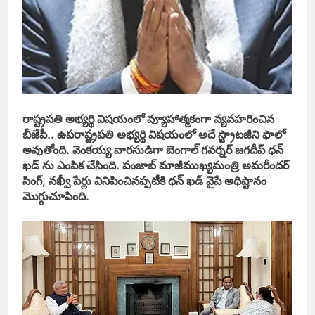
రాష్ట్రపతి అభ్యర్థి విషయంలో వ్యూహాత్మకంగా వ్యవహరించిన
బీజేపీ.. ఉపరాష్ట్రపతి అభ్యర్థి విషయంలో అదే స్ట్రాటజీని ఫాలో
అవుతోంది. వెంకయ్య వారసుడిగా బెంగాల్ గవర్నర్ జగదీప్ ధన్
ఖడ్ ను ఎంపిక చేసింది. పంజాబ్ మాజీముఖ్యమంత్రి అమరీందర్
సింగ్, నఖ్వీ పేర్లు వినిపించినప్పటీకి ధన్ ఖడ్ వైపే అధిష్టానం
మొగ్గుచూపింది.