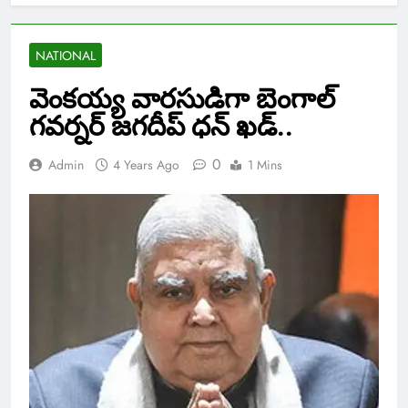
NATIONAL
వెంకయ్య వారసుడిగా బెంగాల్
గవర్నర్ జగదీప్ ధన్ ఖడ్..
0
Admin
4 Years Ago
1 Mins