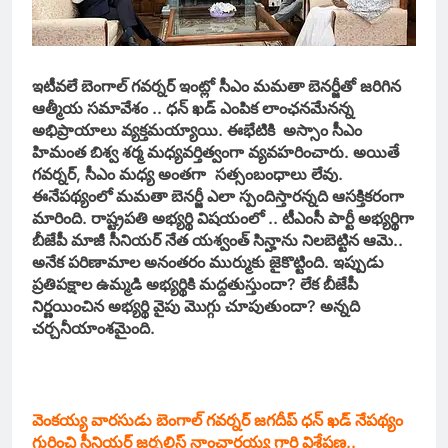
ఇటీవలే బెంగాల్ గవర్నర్ ఇంట్లో సీఎం మమతా బెనర్జీతో జరిగిన
ఆత్మీయ సమావేశం .. ధన్ ఖడ్ ఎంపిక లాంఛనమేనన్న
అభిప్రాయాలు వ్యక్తమయ్యాయి. ఈభేటికి
అస్సాం సీఎం
హిమంత బిశ్వ శర్మ మధ్యవర్తిత్వంగా వ్యవహరించారు.
అయితే
గవర్నర్, సీఎం మధ్య అంతగా
సత్సంబంధాలు లేవు.
ఈనేపథ్యంలో మమతా బెనర్జీ ఎలా స్పందిస్తారన్నది ఆసక్తికరంగా
మారింది. రాష్ట్రపతి అభ్యర్థి విషయంలో .. టీఎంసీ పార్టీ అభ్యర్థిగా
బీజేపీ మాజీ సీనియర్ నేత యశ్వంత్ సిన్హాను నిలబెట్టిన ఆమె..
అనేక పరిణామాల అనంతరం ముర్ముకు జైకొట్టింది. ఇప్పుడు
ప్రతిపక్షాల ఉమ్మడి అభ్యర్థికి మద్దతుస్తుందా? లేక బీజేపీ
నిర్ణయించిన అభ్యర్థి వైపు మొగ్గు చూపుతుందా? అన్నది
చర్చనీయాంశమైంది.
వెంకయ్య వారసుడు బెంగాల్ గవర్నర్ జగదీప్ ధన్ ఖడ్ నేపథ్యం
గురించి సీనియర్ జర్నలిస్ట్ నాంచారయ్య గారి విశ్లేషణ..