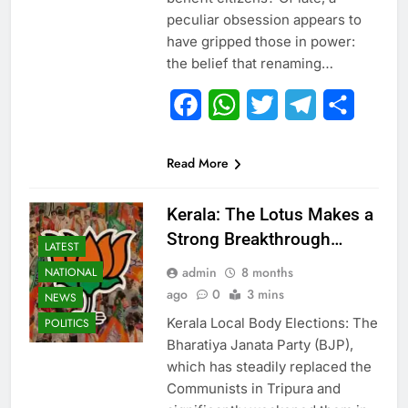
peculiar obsession appears to
have gripped those in power:
the belief that renaming…
Facebook
WhatsApp
Twitter
Telegram
Share
Read More
Kerala: The Lotus Makes a
Strong Breakthrough…
LATEST
admin
8 months
NATIONAL
ago
0
3 mins
NEWS
Kerala Local Body Elections: The
POLITICS
Bharatiya Janata Party (BJP),
which has steadily replaced the
Communists in Tripura and