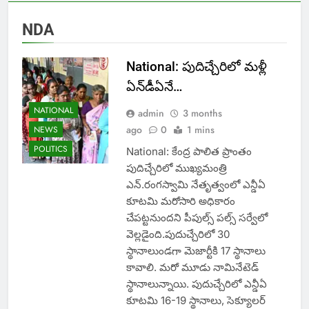
NDA
National: పుదిచ్చేరిలో మ‌ళ్లీ
ఏన్‌డీఏనే…
NATIONAL
admin
3 months
ago
0
1 mins
NEWS
POLITICS
National: కేంద్ర పాలిత ప్రాంతం
పుదిచ్చేరిలో ముఖ్యమంత్రి
ఎన్.రంగస్వామి నేతృత్వంలో ఎన్డీఏ
కూటమి మరోసారి అధికారం
చేపట్టనుందని పీపుల్స్ పల్స్ సర్వేలో
వెల్లడైంది.పుదుచ్చేరిలో 30
స్థానాలుండగా మెజార్టీకి 17 స్థానాలు
కావాలి. మరో మూడు నామినేటెడ్
స్థానాలున్నాయి. పుదుచ్చేరిలో ఎన్డీఏ
కూటమి 16-19 స్థానాలు, సెక్యూలర్