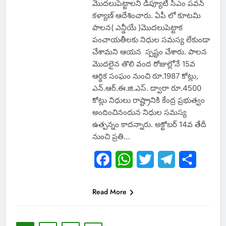
మొదలుపెట్టాలని డిప్యూటీ సిఎం పవన్
కళ్యాణ్ ఆదేశించారు. ఏపీ లో కూటమి
పాలన( ఎన్డీయే )మొదలుపెట్టాక
పంచాయతీలకు నిధుల సమస్య లేకుండా
చేశామని ఆయన స్పష్టం చేశారు. పాలన
మొదలైన తొలి వంద రోజుల్లోనే 15వ
ఆర్థిక సంఘం నుంచి రూ.1987 కోట్లు,
ఎన్.ఆర్.ఈ.జి.ఎస్. ద్వారా రూ.4500
కోట్లు నిధులు రాష్ట్రానికి కేంద్ర ప్రభుత్వం
అందించినందున నిధుల సమస్య
ఉత్పన్నం కాదన్నారు. అక్టోబర్ 14వ తేదీ
నుంచి ప్రతి…
Facebook
WhatsApp
Twitter
Telegram
Share
Read More