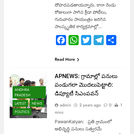
దోహదపడతాయన్నారు. కాగా రెండు
రోజులుగా సాగిన క్రీడా పోటీలు,
గురువారం సాయంత్రం జరిగిన
సాంస్కృతిక కార్యక్రమాల్లో…
Facebook
WhatsApp
Twitter
Telegram
Share
Read More
APNEWS: గ్రామాల్లో పనులు
పండుగలా మొదలుపెట్టాలి:
ANDHRA
డిప్యూటీ సిఎంపవన్
PRADESH
LATEST
NEWS
admin
2 years ago
0
1
POLITICS
mins
PawanKalyan: ప్రతి గ్రామంలో
అభివృద్ధి పనులు సత్వరమే