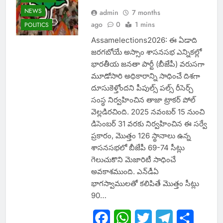
NEWS
admin
7 months
ago
0
1 mins
POLITICS
Assamelections2026: ఈ ఏడాది
జరగబోయే అస్సాం శాసనసభ ఎన్నికల్లో
భారతీయ జనతా పార్టీ (బీజేపీ) వరుసగా
మూడోసారి అధికారాన్ని సాధించే దిశగా
దూసుకెళ్తోందని పీపుల్స్‌ పల్స్‌ రీసెర్చ్‌
సంస్థ నిర్వహించిన తాజా ట్రాకర్‌ పోల్‌
వెల్లడిరచింది. 2025 నవంబర్‌ 15 నుంచి
డిసెంబర్‌ 31 వరకు నిర్వహించిన ఈ సర్వే
ప్రకారం, మొత్తం 126 స్థానాలు ఉన్న
శాసనసభలో బీజేపీ 69-74 సీట్లు
గెలుచుకొని మెజారిటీ సాధించే
అవకాశముంది. ఎన్‌డీఏ
భాగస్వాములతో కలిపితే మొత్తం సీట్లు
90…
Facebook
WhatsApp
Twitter
Telegram
Share