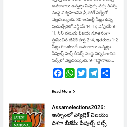
అవకాశాలు ఉన్నట్లు పీపుల్స్ పల్స్ రీసర్చ్
సంస్థ నిర్వహించిన ప్రీ పోల్ సర్వేలో
వెల్లడయ్యింది. 30 అసెంబ్లీ సీట్లు ఉన్న
పుదుచ్చేరిలో ఎన్డీయే 14-17, ఎస్పీయే 9-
11, సినీ నటుడు విజయ్ నూతనంగా
స్థాపించిన టీవీకే పార్టీ 2-4, ఇతరులు 1-2
సీట్లు గెలుపొందే అవకాశాలు ఉన్నట్లు
పీపుల్స్ పల్స్ రీసర్చ్ సంస్థ నిర్వహించిన
సర్వేలో వెల్లడయ్యింది. 9-11స్థానాలు…
Facebook
WhatsApp
Twitter
Telegram
Share
Read More
Assamelections2026:
అస్సాంలో హ్యాట్రిక్ విజయం
LATEST
దిశగా బీజేపీ: పీపుల్స్ పల్స్
NATIONAL