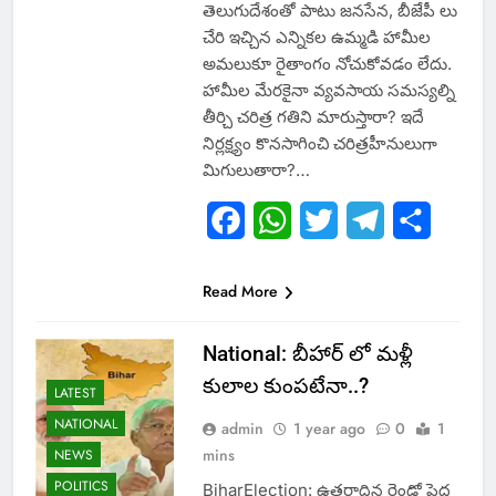
తెలుగుదేశంతో పాటు జనసేన, బీజేపీ లు
చేరి ఇచ్చిన ఎన్నికల ఉమ్మడి హామీల
అమలుకూ రైతాంగం నోచుకోవడం లేదు.
హామీల మేరకైనా వ్యవసాయ సమస్యల్ని
తీర్చి చరిత్ర గతిని మారుస్తారా? ఇదే
నిర్లక్ష్యం కొనసాగించి చరిత్రహీనులుగా
మిగులుతారా?…
Facebook
WhatsApp
Twitter
Telegram
Share
Read More
National: బీహార్ లో మళ్లీ
కులాల కుంపటేనా..?
LATEST
NATIONAL
admin
1 year ago
0
1
mins
NEWS
POLITICS
BiharElection: ఉత్తరాదిన రెండో పెద్ద