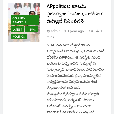
APpolitics: కూటమి
ప్రభుత్వంలో ఆటలు, నాటికలు:
ANDHRA
డిప్యూటీ సీఎంపవన్
PRADESH
LATEST
NEWS
admin
1 year ago
0
1
POLITICS
mins
NDA: గత అయిదేళ్లలో శాసన
సభ్యులంటే బెదిరింపులు, బూతులు అనే
ధోరణిని చూశారు… ఆ పరిస్థితి నుంచి
బయటకు వచ్చి శాసన సభ్యుల్లో ఓ
సుహృద్భావ వాతావరణం, సోదరభావం
పెంపొందించేందుకు క్రీడా, సాంస్కృతిక
కార్యక్రమాలను నిర్వహించడం శుభ
సంప్రదాయం’ అని ఉప
ముఖ్యమంత్రివర్యులు పవన్ కళ్యాణ్
కొనియాడారు. ఐక్యతతో, పోరాట
పటిమతో, సమష్టిగా ముందుకు
సాగడానికి ఈ పోటీలు ఎంతగానో