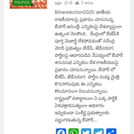
POLITICS
ago
0
1 mins
Biharelection2025: జాతీయ
రాజకీయాలపై ప్రభావం చూపనున్న
బీహార్ అసెంబ్లీ ఎన్నికలపై దేశవ్యాప్తంగా
ఉత్కంఠ నెలకొంది. కేంద్రంలో బీజేపీకి
పూర్తి మెజార్టీ లేకపోవడంతో నరేంద్ర
మోదీ ప్రభుత్వం టీడీపీ, జేడీ(యూ)
పార్టీలపై ఆధారపడిన నేపథ్యంలో బీహార్
శాసనసభ ఎన్నికలు దేశ రాజకీయలపై
ప్రభావం చూపనున్నాయి. బీహార్ లో
బీజేపీ, జేడీ(యూ) పార్టీల మధ్య మైత్రి
కొనసాగింపుకు ఈ ఎన్నికలు
కొలమానంగా నిలువనున్నాయి.
రాష్ట్రంలో దశాబ్దాలుగా ఏ ఒక్క పార్టీకి
ఏకఛత్రాధిపత్యంగా అధికారం
ఇవ్వకుండా సంకీర్ణ ప్రభుత్వాలకు
పట్టంగడుతున్న బీహార్…
Facebook
WhatsApp
Twitter
Telegram
Share