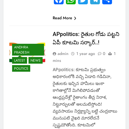
Read More
APpolitics: రైతుల గోడు పట్టని
ఏపీ కూటమి సర్కార్..!
ANDHRA
PRADESH
admin
1 year ago
0
1
mins
LATEST
NEWS
POLITICS
APpolitics: కూటమి ప్రభుత్వం
అధికారంలోకి వచ్చి ఏడాది గడిచినా,
రైతులకు ఇచ్చిన హామీలు ఇంకా
కాగితాల్లోనే మిగిలిపోవడంతో
ఆంధ్రప్రదేశ్లో రైతాంగం తీవ్ర నిరాశ,
నిట్టూర్పులతో అలమటిస్తోంది!
వ్యవసాయం నిర్లక్ష్యాన్ని బట్టి చంద్రబాబు
మునుపటి వైఖరి మారలేదనే
స్పష్టమౌతోంది. కూటమిలో