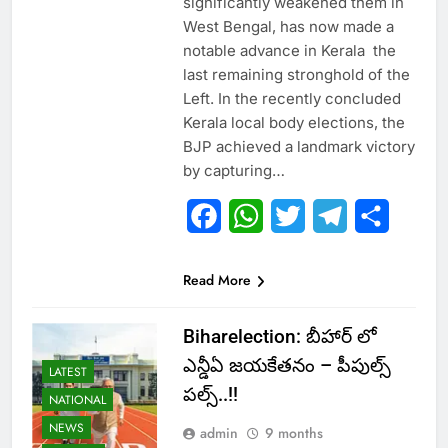
significantly weakened them in
West Bengal, has now made a
notable advance in Kerala the
last remaining stronghold of the
Left. In the recently concluded
Kerala local body elections, the
BJP achieved a landmark victory
by capturing…
Facebook
WhatsApp
Twitter
Telegram
Share
Read More
Biharelection: బీహార్ లో
ఎన్డీఏ జయకేతనం – పీపుల్స్
LATEST
పల్స్..!!
NATIONAL
NEWS
admin
9 months