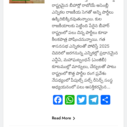
రాష్ట్రమైన బీహార్లో రాబోయే అసెంబ్లీ
ఎన్నికల రాజకీయ సెగతో అన్ని పార్టీలు
ఉక్కిరిబిక్కిరవుతున్నాయి. కుల
రాజకీయాలకు పెట్టింది పేరైన బీహార్
రాష్ట్రంలో పలు చిన్న పార్టీలు కూడా
కీలకపాత్ర పోషించనున్నాయి. గత
శాసనసభ ఎన్నికలతో పోలిస్తే 2025
చివరిలో జరగనున్న ఎన్నికల్లో ప్రధానమైన
ఎన్డీఏ, మహాఘట్బంధన్ (ఎంజీబీ)
కూటముల్లో మార్పులు, చేర్పులతో పాటు
రాష్ట్రంలో కొత్త పార్టీల రంగ ప్రవేశం
నేపథ్యంలో పీపుల్స్ పల్స్ రీసెర్చ్ సంస్థ
అధ్యయనంలో పలు ఆసక్తికరమైన…
Facebook
WhatsApp
Twitter
Telegram
Share
Read More