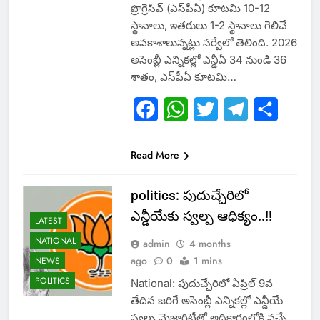
ప్రొగ్రెసివ్ (ఎస్‌పీఏ) కూటమి 10-12
స్థానాలు, ఇతరులు 1-2 స్థానాలు గెలిచే
అవకాశాలున్నట్లు సర్వేలో తెలింది. 2026
అసెంబ్లీ ఎన్నికల్లో ఎన్డీఏ 34 నుండి 36
శాతం, ఎస్‌పీఏ కూటమి…
Facebook
WhatsApp
Twitter
Telegram
Share
Read More
politics: పుదుచ్చేరిలో
ఎన్డీయేకు స్వల్ప ఆధిక్యం..!!
LATEST
NATIONAL
admin
4 months
ago
0
1 mins
NEWS
POLITICS
National: పుదుచ్చేరిలో ఏప్రిల్ 9వ
తేదిన జరిగే అసెంబ్లీ ఎన్నికల్లో ఎన్డీయే
స్వల్ప మెజారిటీతో అధికారంలోకి వచ్చే