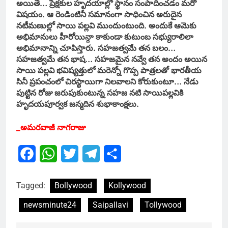
అయితే… ప్రేక్షకుల హృదయాల్లో స్థానం సంపాదించడం మరో
విషయం. ఆ రెండింటినీ సమానంగా సాధించిన అరుదైన
నటీమణుల్లో సాయి పల్లవి ముందుంటుంది. అందుకే ఆమెకు
అభిమానులు హీరోయిన్గా కాకుండా కుటుంబ సభ్యురాలిలా
అభిమానాన్ని చూపిస్తారు. సహజత్వమే తన బలం…
సహజత్వమే తన భాష… సహజమైన నవ్వే తన అందం అయిన
సాయి పల్లవి భవిష్యత్తులో మరెన్నో గొప్ప పాత్రలతో భారతీయ
సినీ ప్రపంచంలో చిరస్థాయిగా నిలవాలని కోరుకుంటూ… నేడు
పుట్టిన రోజు జరుపుకుంటున్న సహజ నటి సాయిపల్లవికి
హృదయపూర్వక జన్మదిన శుభాకాంక్షలు.
_అమరవాజీ నాగరాజు
Facebook
WhatsApp
Twitter
Telegram
Share
Tagged:
Bollywood
Kollywood
newsminute24
Saipallavi
Tollywood