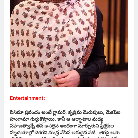
Entertainment:
సినిమా ప్రపంచం అంటే గ్లామర్‌, కృత్రిమ మెరుపులు, మేకప్‌ల
హంగామా గుర్తుకొస్తాయి. కానీ ఆ ఆర్భాటాల మధ్య
సహజత్వాన్నే తన అసలైన అందంగా మార్చుకుని ప్రేక్షకుల
హృదయాల్లో చెరగని ముద్ర వేసిన అరుదైన నటి . తెరపై ఆమె