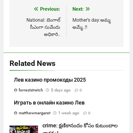
Previous:
Next:
Post
navigation
National: బెంగాల్
Mother’s day:అమ్మ
సీఎంగా సువేందు
అమ్మే..!!
అధికారి..
Related News
Лев казино промокоды 2025
forreststretch
5 days ago
0
Играть в онлайн казино Лев
matthewmargaret
1 week ago
0
crime: క్షణికానందం కోసం కుటుంబాల