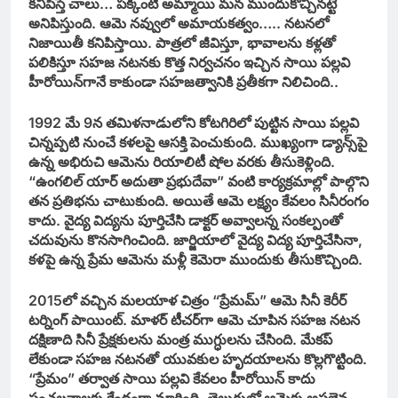
కనిపిస్తే చాలు… పక్కింటి అమ్మాయి మన ముందుకొచ్చినట్టే
అనిపిస్తుంది. ఆమె నవ్వులో అమాయకత్వం….. నటనలో
నిజాయితీ కనిపిస్తాయి. పాత్రలో జీవిస్తూ, భావాలను కళ్లతో
పలికిస్తూ సహజ నటనకు కొత్త నిర్వచనం ఇచ్చిన సాయి పల్లవి
హీరోయిన్‌గానే కాకుండా సహజత్వానికి ప్రతీకగా నిలిచింది..
1992 మే 9న తమిళనాడులోని కోటగిరిలో పుట్టిన సాయి పల్లవి
చిన్నప్పటి నుంచే కళలపై ఆసక్తి పెంచుకుంది. ముఖ్యంగా డ్యాన్స్‌పై
ఉన్న అభిరుచి ఆమెను రియాలిటీ షోల వరకు తీసుకెళ్లింది.
“ఉంగలిల్ యార్ అదుతా ప్రభుదేవా” వంటి కార్యక్రమాల్లో పాల్గొని
తన ప్రతిభను చాటుకుంది. అయితే ఆమె లక్ష్యం కేవలం సినీరంగం
కాదు. వైద్య విద్యను పూర్తిచేసి డాక్టర్‌ అవ్వాలన్న సంకల్పంతో
చదువును కొనసాగించింది. జార్జియాలో వైద్య విద్య పూర్తిచేసినా,
కళపై ఉన్న ప్రేమ ఆమెను మళ్లీ కెమెరా ముందుకు తీసుకొచ్చింది.
2015లో వచ్చిన మలయాళ చిత్రం “ప్రేమమ్” ఆమె సినీ కెరీర్
టర్నింగ్ పాయింట్. మాళర్‌ టీచర్‌గా ఆమె చూపిన సహజ నటన
దక్షిణాది సినీ ప్రేక్షకులను మంత్ర ముగ్ధులను చేసింది. మేకప్‌
లేకుండా సహజ నటనతో యువకుల హృదయాలను కొల్లగొట్టింది.
“ప్రేమం” తర్వాత సాయి పల్లవి కేవలం హీరోయిన్‌ కాదు