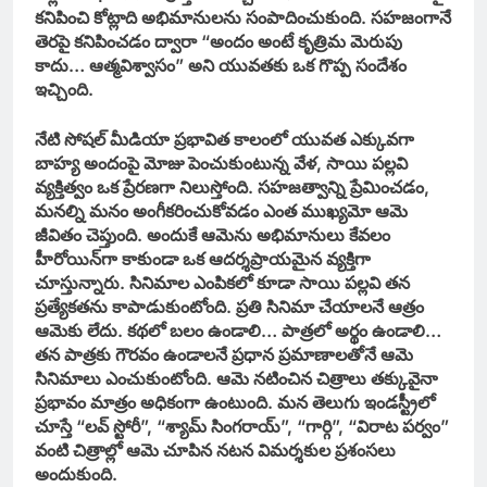
కనిపించి కోట్లాది అభిమానులను సంపాదించుకుంది. సహజంగానే
తెరపై కనిపించడం ద్వారా “అందం అంటే కృత్రిమ మెరుపు
కాదు… ఆత్మవిశ్వాసం” అని యువతకు ఒక గొప్ప సందేశం
ఇచ్చింది.
నేటి సోషల్‌ మీడియా ప్రభావిత కాలంలో యువత ఎక్కువగా
బాహ్య అందంపై మోజు పెంచుకుంటున్న వేళ, సాయి పల్లవి
వ్యక్తిత్వం ఒక ప్రేరణగా నిలుస్తోంది. సహజత్వాన్ని ప్రేమించడం,
మనల్ని మనం అంగీకరించుకోవడం ఎంత ముఖ్యమో ఆమె
జీవితం చెప్తుంది. అందుకే ఆమెను అభిమానులు కేవలం
హీరోయిన్‌గా కాకుండా ఒక ఆదర్శప్రాయమైన వ్యక్తిగా
చూస్తున్నారు. సినిమాల ఎంపికలో కూడా సాయి పల్లవి తన
ప్రత్యేకతను కాపాడుకుంటోంది. ప్రతి సినిమా చేయాలనే ఆత్రం
ఆమెకు లేదు. కథలో బలం ఉండాలి… పాత్రలో అర్థం ఉండాలి…
తన పాత్రకు గౌరవం ఉండాలనే ప్రధాన ప్రమాణాలతోనే ఆమె
సినిమాలు ఎంచుకుంటోంది. ఆమె నటించిన చిత్రాలు తక్కువైనా
ప్రభావం మాత్రం అధికంగా ఉంటుంది. మన తెలుగు ఇండస్ట్రీలో
చూస్తే “లవ్‌ స్టోరీ”, “శ్యామ్‌ సింగరాయ్”, “గార్గి”, “విరాట పర్వం”
వంటి చిత్రాల్లో ఆమె చూపిన నటన విమర్శకుల ప్రశంసలు
అందుకుంది.