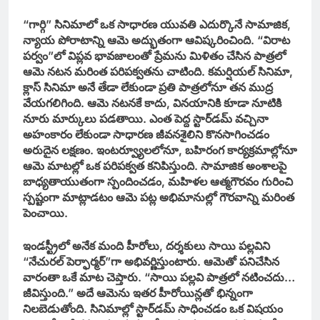
“గార్గి” సినిమాలో ఒక సాధారణ యువతి ఎదుర్కొనే సామాజిక,
న్యాయ పోరాటాన్ని ఆమె అద్భుతంగా ఆవిష్కరించింది. “విరాట
పర్వం”లో విప్లవ భావజాలంతో ప్రేమను మిళితం చేసిన పాత్రలో
ఆమె నటన మరింత పరిపక్వతను చాటింది. కమర్షియల్‌ సినిమా,
క్లాస్‌ సినిమా అనే తేడా లేకుండా ప్రతి పాత్రలోనూ తన ముద్ర
వేయగలిగింది. ఆమె నటనకే కాదు, వినయానికి కూడా నూటికి
నూరు మార్కులు పడతాయి. ఎంత పెద్ద స్టార్‌డమ్‌ వచ్చినా
అహంకారం లేకుండా సాధారణ జీవనశైలిని కొనసాగించడం
అరుదైన లక్షణం. ఇంటర్వ్యూలలోనూ, బహిరంగ కార్యక్రమాల్లోనూ
ఆమె మాటల్లో ఒక పరిపక్వత కనిపిస్తుంది. సామాజిక అంశాలపై
బాధ్యతాయుతంగా స్పందించడం, మహిళల ఆత్మగౌరవం గురించి
స్పష్టంగా మాట్లాడటం ఆమె పట్ల అభిమానుల్లో గౌరవాన్ని మరింత
పెంచాయి.
ఇండస్ట్రీలో అనేక మంది హీరోలు, దర్శకులు సాయి పల్లవిని
“నేచురల్‌ పెర్ఫార్మర్‌”గా అభివర్ణిస్తుంటారు. ఆమెతో పనిచేసిన
వారంతా ఒకే మాట చెప్తారు. “సాయి పల్లవి పాత్రలో నటించదు…
జీవిస్తుంది.” అదే ఆమెను ఇతర హీరోయిన్లతో భిన్నంగా
నిలబెడుతోంది. సినిమాల్లో స్టార్‌డమ్‌ సాధించడం ఒక విషయం