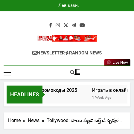
Skip
Лев казино
to
промокоды
2025
content
Newsminute24
Get All Updated Telugu News
NEWSLETTER
RANDOM NEWS
Live Now
Лев казино промокоды 2025
Играть в онлайн ка
HEADLINES
5 Days Ago
1 Week Ago
Home
News
Tollywood: సాయి పల్లవి బర్త్ డే స్పెషల్…