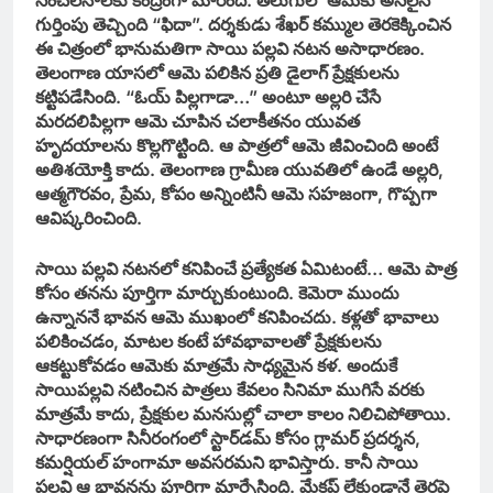
సంచలనాలకు కేంద్రంగా మారింది. తెలుగులో ఆమెకు అసలైన
గుర్తింపు తెచ్చింది “ఫిదా”. దర్శకుడు శేఖర్ కమ్ముల తెరకెక్కించిన
ఈ చిత్రంలో భానుమతిగా సాయి పల్లవి నటన అసాధారణం.
తెలంగాణ యాసలో ఆమె పలికిన ప్రతి డైలాగ్‌ ప్రేక్షకులను
కట్టిపడేసింది. “ఓయ్ పిల్లగాడా…” అంటూ అల్లరి చేసే
మరదలిపిల్లగా ఆమె చూపిన చలాకీతనం యువత
హృదయాలను కొల్లగొట్టింది. ఆ పాత్రలో ఆమె జీవించింది అంటే
అతిశయోక్తి కాదు. తెలంగాణ గ్రామీణ యువతిలో ఉండే అల్లరి,
ఆత్మగౌరవం, ప్రేమ, కోపం అన్నింటినీ ఆమె సహజంగా, గొప్పగా
ఆవిష్కరించింది.
సాయి పల్లవి నటనలో కనిపించే ప్రత్యేకత ఏమిటంటే… ఆమె పాత్ర
కోసం తనను పూర్తిగా మార్చుకుంటుంది. కెమెరా ముందు
ఉన్నాననే భావన ఆమె ముఖంలో కనిపించదు. కళ్లతో భావాలు
పలికించడం, మాటల కంటే హావభావాలతో ప్రేక్షకులను
ఆకట్టుకోవడం ఆమెకు మాత్రమే సాధ్యమైన కళ. అందుకే
సాయిపల్లవి నటించిన పాత్రలు కేవలం సినిమా ముగిసే వరకు
మాత్రమే కాదు, ప్రేక్షకుల మనసుల్లో చాలా కాలం నిలిచిపోతాయి.
సాధారణంగా సినీరంగంలో స్టార్‌డమ్‌ కోసం గ్లామర్‌ ప్రదర్శన,
కమర్షియల్‌ హంగామా అవసరమని భావిస్తారు. కానీ సాయి
పల్లవి ఆ భావనను పూర్తిగా మార్చేసింది. మేకప్‌ లేకుండానే తెరపై