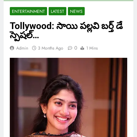
ENTERTAINMENT
LATEST
NEWS
Tollywood: సాయి పల్లవి బర్త్ డే
స్పెషల్…
0
Admin
3 Months Ago
1 Mins