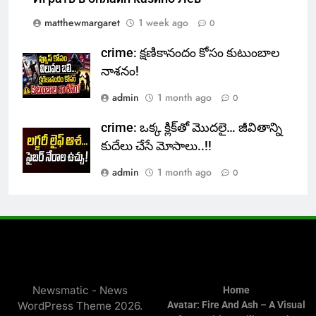
matthewmargaret
1 week ago
0
crime: క్షణికానందం కోసం కుటుంబాల
నాశనం!
admin
1 month ago
0
crime: ఒక్క క్లిక్‌తో మొదలై… జీవితాన్ని
కుదేలు చేసే మోసాలు..!!
admin
1 month ago
0
Newsmatic - News
Home
WordPress Theme 2026.
Avatar: Fire And Ash – A Visual