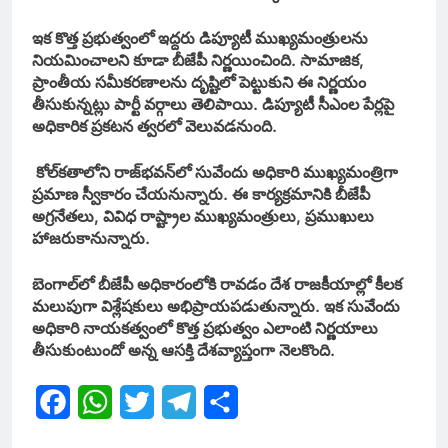
ఇక కొత్త ప్రభుత్వంలో ఇద్దరు డిప్యూటీ ముఖ్యమంత్రులను
నియమించాలని కూడా బీజేపీ నిర్ణయించింది. సామాజిక,
ప్రాంతీయ సమీకరణాలను దృష్టిలో పెట్టుకుని ఈ నిర్ణయం
తీసుకున్నట్లు పార్టీ వర్గాలు తెలిపాయి. డిప్యూటీ సీఎంల పేర్లపై
అధికారిక ప్రకటన త్వరలో వెలువడనుంది.
కోల్‌కతాలోని రాజ్‌భవన్‌లో సువేందు అధికారి ముఖ్యమంత్రిగా
ప్రమాణ స్వీకారం చేయనున్నారు. ఈ కార్యక్రమానికి బీజేపీ
అగ్రనేతలు, వివిధ రాష్ట్రాల ముఖ్యమంత్రులు, ప్రముఖులు
హాజరుకానున్నారు.
బెంగాల్‌లో బీజేపీ అధికారంలోకి రావడం దేశ రాజకీయాల్లో కీలక
మలుపుగా విశ్లేషకులు అభిప్రాయపడుతున్నారు. ఇక సువేందు
అధికారి నాయకత్వంలో కొత్త ప్రభుత్వం ఎలాంటి నిర్ణయాలు
తీసుకుంటుందో అన్న ఆసక్తి దేశవ్యాప్తంగా నెలకొంది.
Facebook
WhatsApp
Twitter
Telegram
Share