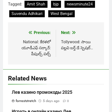
Tagged:
Amit Shah
bjp
newsminute24
Suvendu Adhikari
West Bengal
Previous:
Next:
Post
navigation
National: కేరళలో
Tollywood: సాయి
యూడీఎఫ్ సర్కార్:
పల్లవి బర్త్ డే స్పెషల్…
పీపుల్స్ పల్స్
Related News
Лев казино промокоды 2025
forreststretch
5 days ago
0
Играть в онлайн казино Лев