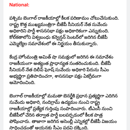
National:
పశ్చిమ బెంగాల్ రాజకీయాల్లో కీలక పరిణామం చోటుచేసుకుంది.
రాష్ట్ర కొత్త ముఖ్యమంత్రిగా బీజేపీ సీనియర్ నేత సువేందు
అధికారిని పార్టీ శాసనసభా పక్షం అధికారికంగా ఎన్నుకుంది.
కోల్‌కతాలోని విశ్వబంధు కన్వెన్షన్ సెంటర్‌లో జరిగిన బీజేపీ
ఎమ్మెల్యేల సమావేశంలో ఈ నిర్ణయం తీసుకున్నారు.
కేంద్ర హోంమంత్రి అమిత్ షా సమక్షంలో జరిగిన ఈ సమావేశం
రాజకీయంగా అత్యంత ప్రాధాన్యత సంతరించుకుంది. బీజేపీ
సీనియర్ నేత దిలీప్ ఘోష్ సువేందు అధికారి పేరును సీఎం
అభ్యర్థిగా ప్రతిపాదించగా, శాసనసభా పక్షం ఏకగ్రీవంగా
ఆమోదించింది.
బెంగాల్ రాజకీయాల్లో మమతా బెనర్జీకి ప్రధాన ప్రత్యర్థిగా ఎదిగిన
సువేందు అధికారి, నందిగ్రామ్ ఉద్యమం నుంచి రాష్ట్ర
రాజకీయాల్లో ప్రత్యేక గుర్తింపు సంపాదించారు. టీఎంసీ నుంచి
బీజేపీలో చేరిన తర్వాత పార్టీ బలపర్చడంలో కీలక పాత్ర
పోషించారు. తాజాగా జరిగిన అసెంబ్లీ ఎన్నికల్లో బీజేపీ విజయం
సాధించడంతో ఆయనకు సీఎం పదవి దక్కింది.