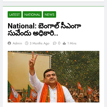
LATEST
NATIONAL
NEWS
National: బెంగాల్ సీఎంగా
సువేందు అధికారి..
0
Admin
3 Months Ago
1 Mins