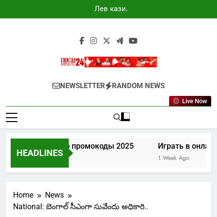
Skip
Лев казино
to
промокоды
2025
content
Newsminute24
Get All Updated Telugu News
NEWSLETTER
RANDOM NEWS
Live Now
Лев казино промокоды 2025
Играть в онлайн
HEADLINES
5 Days Ago
1 Week Ago
Home
News
National: బెంగాల్ సీఎంగా సువేందు అధికారి..