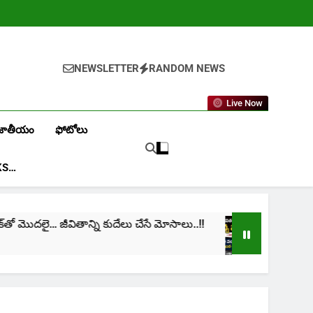
NEWSLETTER
RANDOM NEWS
Live Now
జాతీయం
ఫోటోలు
KS…
లై… జీవితాన్ని కుదేలు చేసే మోసాలు..!!
cinima: “నా జ
1 Month Ago