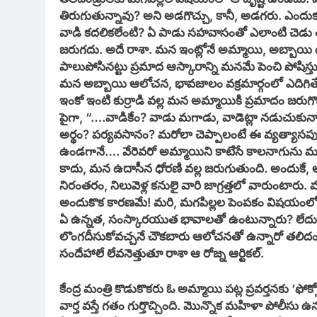
తిరుగుతున్నావు? అని అడగొచ్చు, కానీ, అడగరు. ఎందుకలా
వాడి కదలికలేంటి? ఏ పాడు సహవాసంతో ఎలాంటి చెడు తిర
జరుగదు. అదే రాశా. మన ఇంట్లోనే అమ్మాయి, అబ్బాయి
పాలుపోసినట్టు ప్రమాద ఆస్కారాన్ని మనమే పెంచి పోషిస్
మన అబ్బాయి ఆలోచన, భావజాలం వక్రమార్గంలో ఎదిగిత
ఇంకో ఇంటి కుర్రాడి వల్ల మన అమ్మాయికి ప్రమాదం జరుగొ
పైగా, “….వాడికేం? వాడు మగాడు, వాడెట్లా నడుచుకున్నా
అర్థం? పర్యవసానం? మరోలా చెప్పాలంటే ఈ వ్యత్యాసపు
ఉండగానే…. వేరెవరో అమ్మాయిని కాటేసే కాలనాగును మ
కాదు, మన ఉదాసీన ధోరణి వల్ల జరుగుతుంది. అందుకే, అమ
నిరంతరం, నిలువెళ్ల కనులై వారి జాగ్రత్తలో వారుంటారు.
అందుకొక కారణమే! మరి, మగపిల్లల పెంపకం విషయంలో మ
ఏ ఉన్నత, సంస్కారయుత భావాలతో ఉంటున్నారు? లేదు, చ
లొంగదీసుకోవచ్చనే చౌకబారు ఆలోచనతో ఉన్నారో తలిదండ
సందేహాలే లేవనెత్తుతూ రాశా ఆ రోజ్న ఆర్టికల్.
కేంద్ర మంత్రి కొడుకొకరు ఓ అమ్మాయి పట్ల ప్రవర్తనకు ‘ఫ
వార్త వస్తే గతం గుర్తొచ్చింది. మొన్నొక మహిళా పోలీసు ఉన్న