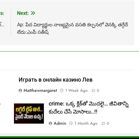
s:
Next:
ల్…
Ap: పేద విద్యార్థుల నాణ్యమైన వసతి కల్పనలో వెనక్కి తగ్గేదే
లేదు:ఎంపీ సతీష్
Играть в онлайн казино Лев
Matthewmargaret
1 Week Ago
0
ల
crime: ఒక్క క్లిక్‌తో మొదలై… జీవితాన్ని
కుదేలు చేసే మోసాలు..!!
Admin
1 Month Ago
0