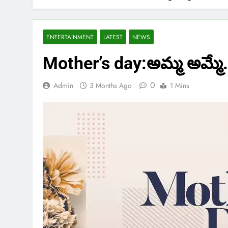
ENTERTAINMENT
LATEST
NEWS
Mother’s day:అమ్మ అమ్మే..
0
Admin
3 Months Ago
1 Mins