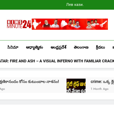
Лев казино
промокоды
2025
Newsminute24
Get All Updated Telugu News
సినిమా
ఆధ్యాత్మికం
ఆంధ్రప్రదేశ్
తెలంగాణ
క్రీడలు
ATAR: FIRE AND ASH – A VISUAL INFERNO WITH FAMILIAR CRAC
ికానందం కోసం కుటుంబాల నాశనం!
crime: ఒక్క క్లిక్‌తో మొద
1 Month Ago