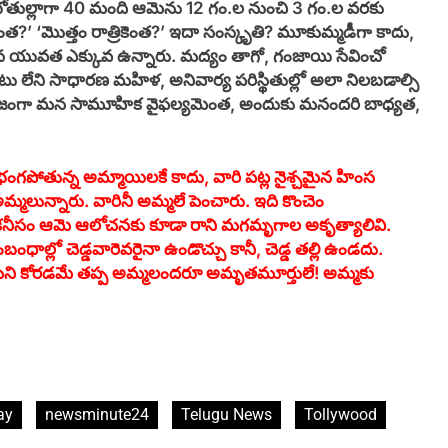
తుల్లాగా 40 మంది ఆమెను 12 గం.ల నుంచి 3 గం.ల వరకు
కెంత?’ ‘మొత్తం రాత్రికెంత?’ ఇదా సంస్కృతి? మూకుమ్మడీగా కాదు,
ిన యువత ఎక్కువ ఉన్నారు. మద్యం తాగో, గంజాయి సేవించో
ాటు లేని సాధారణ మహిళ, అనివార్య పరిస్థితుల్లో అలా నిలబడాల్సి
ాక సమాజంగా మన సామూహిక వైఫల్యమెంత, అందుకు మనందరి బాధ్యత,
 భంగపోతున్న అమ్మాయిలకే కాదు, వారి పట్ల నైశ్చమైన హింస
ున్నారు. వారినీ అమ్మలే పెంచారు. ఇది కొంచెం
ు. కనీసం ఆమె ఆలోచనకు కూడా రాని మగమృగాల అకృత్యాలివి.
ధాల్లో చెడ్డవారెవరైనా ఉండొచ్చు కానీ, చెడ్డ తల్లి ఉండదు.
అవసరమని కోరడమే తప్ప అమ్మలందరూ అమృతమూర్తులే! అమ్మకు
ay
newsminute24
Telugu News
Tollywood