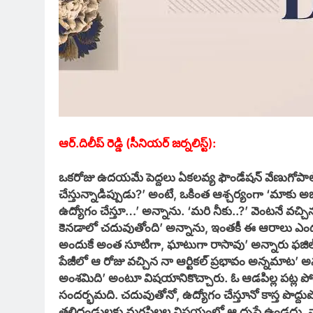
ఆర్.దిలీప్ రెడ్డి (సీనియర్ జర్నలిస్ట్):
ఒకరోజు ఉదయమే పెద్దలు ఏకలవ్య ఫౌండేషన్ వేణుగోపాల్ రెడ
చేస్తున్నాడిప్పుడు?’ అంటే, ఒకింత ఆశ్చర్యంగా ‘మాకు అ
ఉద్యోగం చేస్తూ…’ అన్నాను. ‘మరి నీకు..?’ వెంటనే వచ్చిన
కెనడాలో చదువుతోంది’ అన్నాను, ఇంతకీ ఈ ఆరాలు ఎంద
అందుకే అంత సూటిగా, ఘాటుగా రాసావు’ అన్నారు ఫజిల్ వి
పేజీలో ఆ రోజు వచ్చిన నా ఆర్టికల్ ప్రభావం అన్నమాట’ అ
అంశమిది’ అంటూ విషయానికొచ్చారు. ఓ ఆడపిల్ల పట్ల ప
సందర్భమది. చదువుతోనో, ఉద్యోగం చేస్తూనో కాస్త పొద్దుప
తలిదండ్రులకు మగపిల్లల విషయంలో ఆ దృష్టే ఉండదు. వ