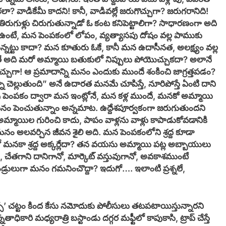
? వాడికేమీ కాదని! కానీ, వాడివల్లే జరుగొచ్చుగా? జరుగరానిది!
ుగుళ్లు చిరుగుతున్నాడో ఓ కంట కనిపెట్టాలిగా? సాధారణంగా అది
 ఉంటే, మన పెంపకంలో లోపం, వ్యత్యాసపు దోషం వల్ల పాముకు
తున్నట్టు కాదా? మన కూతురు ఓకే, కానీ మన ఉదాసీనత, అలక్ష్యం వల్ల
ే అది మరో అమ్మాయి బతుకులో నిప్పులు పోయొచ్చుకదా? అలానే
చ్చుగా! ఆ ప్రమాదాన్ని మనం ఎందుకు ముందే శంకించి జాగ్రత్తపడం?
 చెల్లుతుంది” అనే ఉదారత మనమే చూపిస్తే, నూరిపోస్తే ఏంటి దాని
 పెంపకం ద్వారా మన ఇంట్లోనే, మన కళ్ల ముందే, మనకో అమ్మాయి
నం పెంచుతున్నాం అన్నమాట. ఉద్దేశపూర్వకంగా జరుగుతుందని
్మాయిల గురించి కాదు, పాపం వాళ్లను వాళ్లు కాపాడుకోవడానికి
 మనం అలవర్చిన జీవన శైలి అది. మన పెంపకంలోని శ్రద్ద కూడా
నకా శ్రద్ద అక్కర్లేదా? తన వయసు అమ్మాయి పట్ల అబ్బాయులు
ేతగాని దానిగానో, మార్కెట్ వస్తువుగానో, అవకాశముంటే
్రులుగా మనం గమనించొద్దా? ఇదుగో…. ఇలాంటి ప్రశ్నలే,
ోక్సో’ చట్టం కింద కేసు నమోదుకు పోలీసులు తటపటాయిస్తున్నారని
తాధికారి మధ్యరాత్రి బస్టాండు దగ్గర మఫ్టీలో కాపుకాసి, ట్రాప్ చేస్తే