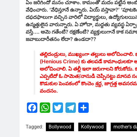
ఏం జరిగిందో మనం చూశాం. కామంతో మదం పట్టిన ఆంబో
వేధించారు. ‘వేధిస్తూనే ఉన్నారు. ఏయ్ వస్తావా?’ ‘పూట
దఫదఫాలుగా వచ్చిన వారిలో విద్యార్థులు, ఉద్యోగులయ
ఉన్మత్తులైన వారున్నారు. ఏ హోదా, మద్దతు వ్యవస్థ ఏర్ప
వస్తే…. ఆమె గతేంటి? రక్షణేంటి? వ్యక్తులుగానే క
జవాబుదారీతనం లేదా? ఉండదా??
తల్లిదండ్రులు, ముఖ్యంగా తల్లులు ఆలోచించాలి.
(Henious Crime) కు తలపడే కామాంధులకూ అమ్మల
ఆలోచించాలి. ఏ తల్లీ ఇలా జరుగాలని కోరుకోద
ఎప్పటిదో ఓ సామెత/నానుడి చెప్పినట్టు మానవ సంబం
కొడుకుల పెంపకంలో కొంచెం శ్రద్ద, జాగ్రత్త 
వందనం.
Facebook
WhatsApp
Twitter
Telegram
Share
Tagged:
Bollywood
Kollywood
mother's d