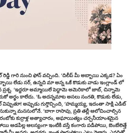
్డి గారి నుంచి ఫోన్ వచ్చింది. ‘దిలీప్ మీ అబ్బాయి ఎక్కడ? ఏం
బ్బాయి లేడు సర్, ఉన్నది మా అన్న ఒకే కొడుకు వాడు ఇంగ్లాండ్ లో
 ప్రశ్న. ‘ఇద్దరూ అమ్మాయిలే పెద్దామె అమెరికాలో జాబ్, చిన్నామె
ుకో అర్థం కాలేదు. ‘ఓ అదన్నమాట అసలు సంగతి, కొడుకు లేడు,
ప్పుతూ! అప్పుడు గుర్తొచ్చింది, ‘హమ్మయ్య, ఇదంతా సాక్షి ఎడిట్
నుకున్నా మనసులోనే. ‘బాగా రాసావు, ప్రతి తల్లీ ఆలోచించాల్సిన
ోరంబోకు కుర్రాళ్ల అత్యాచారం, అఘాయిత్యం చర్చనీయాంశమైన
ోయి ఆడపిల్ల ఆలస్యంగా ఇంటికి వస్తే కంగారు పడిపోయి, బెంబేలెత్తే
ాడ్నేమీ అనరు, అడగరు. ఇంత పొద్దుపోయి ఎటు వెళ్లావు, ఎవరితో