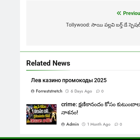
Previou
Post
navigation
Tollywood: సాయి పల్లవి బర్త్ డే స్పెష
Related News
Лев казино промокоды 2025
Forreststretch
6 Days Ago
0
crime: క్షణికానందం కోసం కుటుంబా
నాశనం!
Admin
1 Month Ago
0