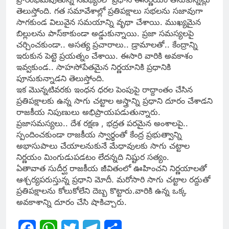
తెలుస్తోంది. గ‌త స‌మావేశాల్లో ప్ర‌తిప‌క్షాలు స‌భ‌ల‌ను స‌జావుగా
సాగ‌కుండ విలువైన స‌మయాన్ని వృథా చేశాయి. ముఖ్య‌మైన
బిల్లులను పాస్‌కాకుండా అడ్డుకున్నాయి. ప్ర‌జా స‌మ‌స్య‌ల‌పై
చ‌ర్చించ‌కుండా.. అసత్య ప్రచారాలు.. డ్రామాలతో.. కేంద్రాన్ని
ఇరుకున పెట్టె ప్ర‌య‌త్నం చేశాయి. ఈసారి వారికి అవ‌కాశం
ఇవ్వ‌కుండ.. సాహసోపేత‌మైన నిర్ణ‌యానికి ప్ర‌ధానికి
పూనుకున్నాడ‌ని తెలుస్తోంది.
ఇక మొన్న‌టివ‌ర‌కు ఇంధ‌న ధ‌ర‌ల పెంపుపై రాద్దాంతం చేసిన
ప్ర‌తిప‌క్షాల‌కు ఉన్న సాగు చట్టాల అస్త్రాన్ని ప్ర‌ధాని దూరం చేశాడ‌ని
రాజ‌కీయ నిపుణులు అభిప్రాయ‌ప‌డుతున్నారు.
ప్ర‌జాస‌మ‌స్య‌లు.. దేశ ర‌క్ష‌ణ , భ‌ద్ర‌త ప‌ర‌మైన అంశాల‌పై..
స్పందించ‌కుండా రాజ‌కీయ స్వార్థంతో కేంద్ర‌ ప్ర‌భుత్వాన్ని
అభాసుపాలు చేయాల‌నుకునే మేధావుల‌కు సాగు చ‌ట్టాల
నిర్ణ‌యం మింగుడుప‌డ‌టం లేద‌న్న‌ది నిష్టుర సత్యం.
ఏతావాత సుదీర్ఘ రాజ‌కీయ జీవితంలో ఊహించ‌ని నిర్ణ‌యాల‌తో
ఆశ్చ‌ర్య‌ప‌రుస్తున్న ప్ర‌ధాని మోదీ. మరోసారి సాగు చ‌ట్టాల ర‌ద్దుతో
ప్ర‌తిప‌క్షాలను కోలుకోలేని దెబ్బ కొట్టారు.వారికి ఉన్న ఒక్క
అవకాశాన్ని దూరం చేసి షాకిచ్చారు.
Facebook
WhatsApp
Twitter
Telegram
Share