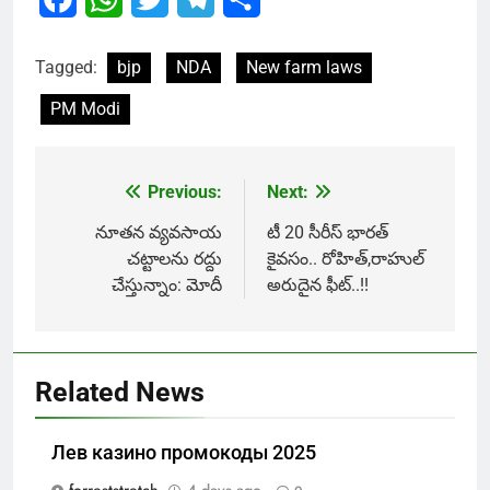
Tagged:
bjp
NDA
New farm laws
PM Modi
Previous:
Next:
Post
navigation
నూతన వ్యవసాయ
టీ 20 సీరీస్ భారత్
చట్టాలను రద్దు
కైవసం.. రోహిత్,రాహుల్
చేస్తున్నాం: మోదీ
అరుదైన ఫీట్..!!
Related News
Лев казино промокоды 2025