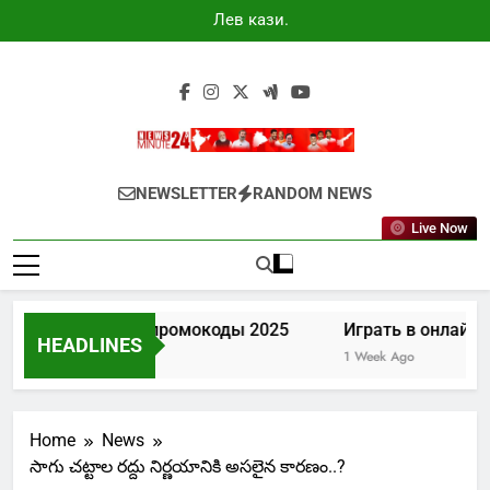
Skip
Лев казино
to
промокоды
2025
content
Newsminute24
Get All Updated Telugu News
NEWSLETTER
RANDOM NEWS
Live Now
Лев казино промокоды 2025
Играть в онлайн к
HEADLINES
4 Days Ago
1 Week Ago
Home
News
సాగు చట్టాల రద్దు నిర్ణయానికి అసలైన కారణం..?