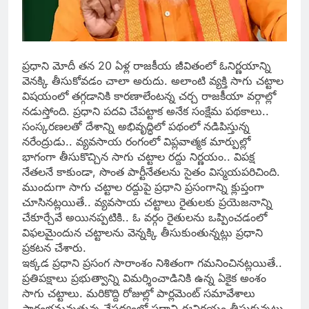
ప్ర‌ధాని మోదీ త‌న 20 ఏళ్ల రాజ‌కీయ జీవితంలో ఓనిర్ణ‌యాన్ని
వెన‌క్కి తీసుకోవ‌డం చాలా అరుదు. అలాంటి వ్య‌క్తి సాగు చ‌ట్టాల
విష‌యంలో త‌గ్గ‌డానికి కార‌ణాలేంట‌న్న చ‌ర్చ‌ రాజ‌కీయా వ‌ర్గాల్లో
న‌డుస్తోంది. ప్ర‌ధాని ప‌ద‌వి చేపట్టాక అనేక సంక్షేమ ప‌థకాలు..
సంస్క‌ర‌ణల‌తో దేశాన్ని అభివృద్ధిలో ప‌థంలో న‌డిపిస్తున్న
న‌రేంద్రుడు.. వ్యవసాయ రంగంలో విప్ల‌వాత్మ‌క మార్పుల్లో
భాగంగా తీసుకొచ్చిన సాగు చ‌ట్టాల ర‌ద్దు నిర్ణ‌యం.. విపక్ష
నేతలనే కాకుండా, సొంత పార్టీనేత‌లను సైతం విస్మ‌య‌ప‌రిచింది.
ముందుగా సాగు చ‌ట్టాల ర‌ద్దుపై ప్ర‌ధాని ప్ర‌సంగాన్ని క్లుప్తంగా
చూసిన‌ట్ల‌యితే.. వ్య‌వ‌సాయ చ‌ట్టాలు రైతుల‌కు ప్ర‌యెజ‌నాన్ని
చేకూర్చేవే అయిన‌ప్ప‌టికి.. ఓ వ‌ర్గం రైతుల‌ను ఒప్పించ‌డంలో
విఫ‌ల‌మైందున చ‌ట్టాల‌ను వెన్న‌క్కి తీసుకుంతున్నట్లు ప్ర‌ధాని
ప్ర‌క‌టన చేశారు.
ఇక్క‌డ ప్ర‌ధాని ప్ర‌సంగ సారాంశం నిశితంగా గ‌మ‌నించిన‌ట్ల‌యితే..
ప్ర‌తిప‌క్షాలు ప్ర‌భుత్వాన్ని విమ‌ర్శించాడినికి ఉన్న ఏకైక అంశం
సాగు చ‌ట్టాలు. మ‌రికొద్ది రోజుల్లో పార్ల‌మెంట్ స‌మావేశాలు
ప్రారంభ‌మవుతున్న నేప‌థ్యంలో ప్ర‌ధాని ఈనిర్ణ‌యం తీసుకున్న‌ట్లు