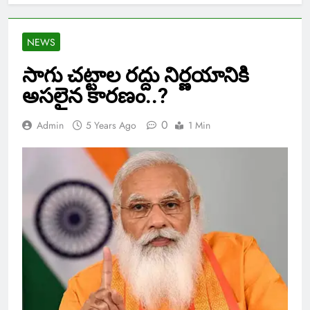
NEWS
సాగు చట్టాల రద్దు నిర్ణయానికి
అసలైన కారణం..?
0
Admin
5 Years Ago
1 Min