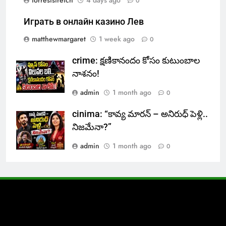
forreststretch
4 days ago
0
Играть в онлайн казино Лев
matthewmargaret
1 week ago
0
crime: క్షణికానందం కోసం కుటుంబాల
నాశనం!
admin
1 month ago
0
cinima: “కావ్య మారన్ – అనిరుధ్ పెళ్లి..
నిజమేనా?”
admin
1 month ago
0