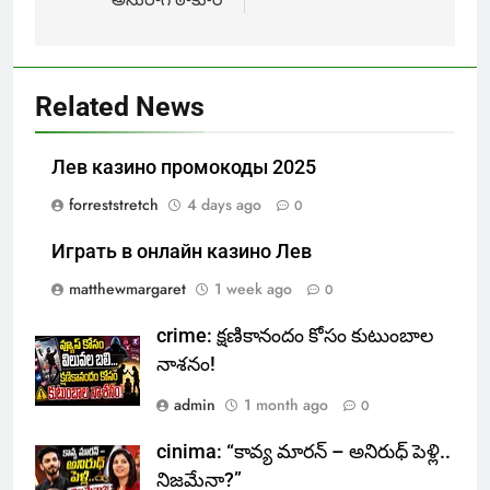
Related News
Лев казино промокоды 2025
forreststretch
4 days ago
0
Играть в онлайн казино Лев
matthewmargaret
1 week ago
0
crime: క్షణికానందం కోసం కుటుంబాల
నాశనం!
admin
1 month ago
0
cinima: “కావ్య మారన్ – అనిరుధ్ పెళ్లి..
నిజమేనా?”