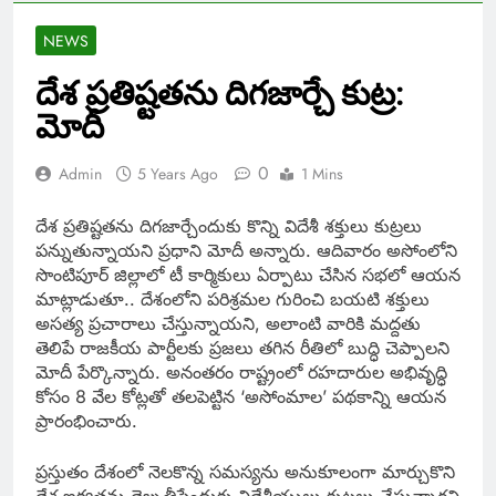
NEWS
దేశ ప్రతిష్టతను దిగజార్చే కుట్ర:
మోదీ
0
Admin
5 Years Ago
1 Mins
దేశ ప్రతిష్టతను దిగజార్చేందుకు కొన్ని విదేశీ శక్తులు కుట్రలు
పన్నుతున్నాయని ప్రధాని మోదీ అన్నారు. ఆదివారం అసోంలోని
సొంటిపూర్ జిల్లాలో టీ కార్మికులు ఏర్పాటు చేసిన సభలో ఆయన
మాట్లాడుతూ.. దేశంలోని పరిశ్రమల గురించి బయటి శక్తులు
అసత్య ప్రచారాలు చేస్తున్నాయని, అలాంటి వారికి మద్దతు
తెలిపే రాజకీయ పార్టీలకు ప్రజలు తగిన రీతిలో బుద్ధి చెప్పాలని
మోదీ పేర్కొన్నారు. అనంతరం రాష్ట్రంలో రహదారుల అభివృద్ధి
కోసం 8 వేల కోట్లతో తలపెట్టిన ‘అసోంమాల’ పథకాన్ని ఆయన
ప్రారంభించారు.
ప్రస్తుతం దేశంలో నెలకొన్న సమస్యను అనుకూలంగా మార్చుకొని