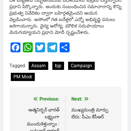
దేశ ఐక్యతను దెబ్బతీసేందుకు విదేశీయులు కుట్రలు చేస్తున్నారని
ప్రధాని పేర్కొన్నారు. అందుకు సంబంధించిన సమాచారాన్ని కొన్ని
ప్రభుత్వ నివేదికల ద్వారా బహిర్గతమైందని ఆయన
వెల్లడించారు. అసోంలో గత ఐదేళ్లలో ఎన్నో అభివృద్ధి పనులు
జరిగాయన్నారు. వైద్య ఆరోగ్య, మౌలిక సదుపాయాలు
మెరుగయ్యాయని ప్రధాని మోదీ స్పష్టంచేశారు.
Facebook
WhatsApp
Twitter
Telegram
Share
Tagged:
Assam
bjp
Campaign
PM Modi
Previous:
Next:
Post
navigation
ఆత్మనిర్బర్ భారత్
ముఖ్యమంత్రి మార్పు
లక్ష్యంగా
లేదు: సీఎం కేసీఆర్
ముందుకెళ్తున్నాం :
అనురాగ్ ఠాకూర్