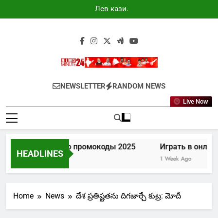
Skip
Лев казино
to
промокоды
2025
content
Newsminute24
Get All Updated Telugu News
NEWSLETTER
RANDOM NEWS
Live Now
Лев казино промокоды 2025
Играть в онлайн
HEADLINES
4 Days Ago
1 Week Ago
Home
News
దేశ ప్రతిష్టతను దిగజార్చే కుట్ర: మోదీ