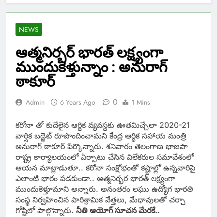
NEWS
ఆత్మనిర్బర్ భారత్ లక్ష్యంగా
ముందుకెళ్తున్నాం : అనురాగ్
ఠాకూర్
0
Admin
6 Years Ago
1 Mins
కరోనా తో కుదేలైన ఆర్థిక వ్యవస్థకు ఊతమిచ్చేలా 2020-21
వార్షిక బడ్జెట్ రూపొందించామని కేంద్ర ఆర్ధిక సహాయ మంత్రి
అనురాగ్ ఠాకూర్ పేర్కొన్నారు. శనివారం తెలంగాణ భాజపా
రాష్ట్ర కార్యాలయంలో ఏర్పాటు చేసిన విలేకరుల సమావేశంలో
ఆయన మాట్లాడుతూ.. కరోనా సంక్షోభంతో కష్టాల్లో ఉన్నవారిపై
ఎలాంటి భారం పడకుండా.. ఆత్మనిర్భర భారత్ లక్ష్యంగా
ముందుకెళ్తూమాని అన్నారు. అనంతరం లఘు ఉద్యోగ భారతి
సంస్థ నిర్వహించిన పారిశ్రామిక వేత్తలు, మేధావులతో చర్చా
గోష్టిలో పాల్గొన్నారు.
నీతి ఆయోగ్ సూచన మేరకే..