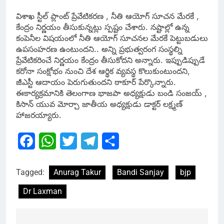
విశాఖ స్టీల్ ప్లాంట్ ప్రేవేటికరణ , నీతి ఆయోగ్ సూచన మేరకే ,
కేంద్రం నిర్ణయం తీసుకున్నట్లు స్పష్టం చేశారు. నష్టాల్లో ఉన్న
కంపెనీల విషయంలో నీతి ఆయోగ్ సూచనల మేరకే పెట్టుబడులు
ఉపసంహరణ ఉంటుందని.. అన్ని ప్రభుత్వరంగ సంస్థల్ని
ప్రేవేటికరించే నిర్ణయం కేంద్రం తీసుకోదని అన్నారు. ఇప్పుడిప్పుడే
కరోనా సంక్షోభం నుంచి దేశ ఆర్థిక వ్యవస్థ కొలుకుంటుందని,
జీఎస్టీ ఆదాయం పెరుగుతుందని ఠాకూర్ పేర్కొన్నారు.
ఈకార్యక్రమానికి తెలంగాణ భాజపా అధ్యక్షుడు బండి సంజయ్ ,
కిసాన్ యువ మోర్చా జాతీయ అధ్యక్షుడు డాక్టర్ లక్ష్మణ్
హాజరయ్యారు.
Facebook
WhatsApp
Twitter
Telegram
Share
Tagged:
Anurag Takur
Bandi Sanjay
bjp
Dr Laxman