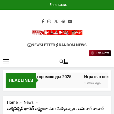
Skip
Лев казино
to
промокоды
2025
content
Newsminute24
Get All Updated Telugu News
NEWSLETTER
RANDOM NEWS
Live Now
Лев казино промокоды 2025
Играть в онлай
HEADLINES
6 Days Ago
1 Week Ago
Home
News
ఆత్మనిర్బర్ భారత్ లక్ష్యంగా ముందుకెళ్తున్నాం : అనురాగ్ ఠాకూర్