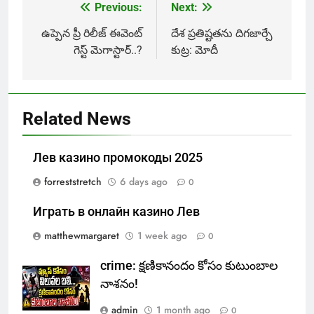
Previous:
Next:
Post
navigation
ఉప్పెన ప్రీ రిలీజ్ ఈవెంట్
దేశ ప్రతిష్టతను దిగజార్చే
గెస్ట్ మెగాస్టార్..?
కుట్ర: మోదీ
Related News
Лев казино промокоды 2025
forreststretch
6 days ago
0
Играть в онлайн казино Лев
matthewmargaret
1 week ago
0
crime: క్షణికానందం కోసం కుటుంబాల
నాశనం!
admin
1 month ago
0