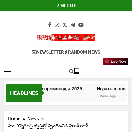
Skip
Лев казино
to
промокоды
2025
content
Newsminute24
Get All Updated Telugu News
NEWSLETTER
RANDOM NEWS
Live Now
Лев казино промокоды 2025
Играть в онлайн
HEADLINES
4 Days Ago
1 Week Ago
Home
News
మా ఎన్నికలపై ట్విట్టర్లో స్పందించిన ప్రకాశ్ రాజ్..