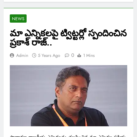
NEWS
మా ఎన్నికలపై ట్విట్టర్లో స్పందించిన
ప్రకాశ్ రాజ్..
0
Admin
5 Years Ago
1 Mins