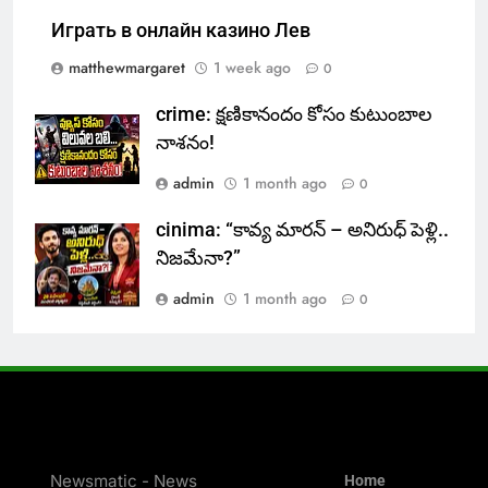
Играть в онлайн казино Лев
matthewmargaret
1 week ago
0
crime: క్షణికానందం కోసం కుటుంబాల
నాశనం!
admin
1 month ago
0
cinima: “కావ్య మారన్ – అనిరుధ్ పెళ్లి..
నిజమేనా?”
admin
1 month ago
0
Newsmatic - News
Home