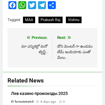
Facebook
WhatsApp
Twitter
Telegram
Share
Tagged:
MAA
Prakash Raj
Vishnu
Previous:
Next:
Post
navigation
మా ఎన్నికల్లో మరో
ధోని మెంటర్ గా ఉండడం
ట్విస్ట్..
టీమ్ ఇండియాకు ఎంతో
మేలు..
Related News
Лев казино промокоды 2025
forreststretch
4 days ago
0