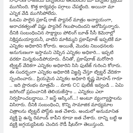
సాధారణ రాజకీయ ఎన్నికలను తలపించిన మా ఎన్నిక‌ల ప్ర‌క్రియ
ముగిసింది. కొత్త కార్య‌వ‌ర్గం ప‌గ్గాలు చేప‌ట్టింది. అయినా మా
ఎన్నిక వేడి ముగిసిపోలేదు.
ఓటమి పాలైన ప్ర‌కాష్ రాజ్ ప్యాన‌ల్ మాత్రం అన్యాయంగా,
అరాచ‌కత్వంతో విష్ణు ప్యానెల్ గెలుపొందింద‌ని ఆరోపిస్తున్నారు.
దీనికి సంబంధించిన సాక్ష్యాలు పోలింగ్ బూత్ సీసీ కెమెరాల్లో
నిక్షిప్త‌మ‌య్యాయ‌నీ, వాటిని మాకిమ్మ‌ని ప్ర‌కాష్‌రాజ్ ఇప్ప‌టికే మా
ఎన్నిక‌ల అధికారిని కోరారు. అయితే, మొద‌ట నిబంధ‌న‌ల‌కు
అనుగుణంగా ఇస్తామ‌ని చెప్పిన ఎన్నిక‌ల అధికారి… ఇప్ప‌టి
వ‌ర‌కూ మిన్న‌కుండిపోయారు. దీనితో, ప్ర‌కాష్‌రాజ్ మ‌రోసారి
ట్విట్ట‌ర్ వేదిక‌గా ఎన్నిక‌ల అధికారిని సిసి ఫుటేజ్ గురించి కోరారు.
ఈ సందర్భంగా ఎన్నికల అధికారికి విజ్ఞప్తి చేస్తూ ట్విట్టర్ వేదికగా
స్పందించారు.. ప్రియమైన ఎన్నికల అధికారి కృష్ణ మోహన్ గారూ
.. ఇది ప్రారంభం మాత్రమే .. మాకు CC ఫుటేజ్ ఇవ్వండి .. ఏమి
జరిగిందో ప్రపంచానికి తెలియజేస్తాం .. ఎన్నికలు ఎలా
నిర్వహించబడ్డాయి..? జ‌స్జ్ ఆస్కింగ్‌…! అంటూ వ్యంగ్యాస్త్రాల‌ను
విసిరారు. దీనికి సంబంధించి, కొన్ని సామాజిక మాధ్య‌మాల
చిత్రాల‌ను ట్విట్ట‌ర్ పోస్ట్‌కు జ‌త‌ చేశారు. అందులో అనుమానిత‌
వ్య‌క్తి పై ఉన్న రిమాండ్ కాపీని కూడా జ‌త చేశారు. దాన్ని బ‌ట్టి ఆ
వ్య‌క్తి జ‌గ్గ‌య్య‌పేట‌కు చెందిన రౌడీ షీట‌ర్‌గా తెలుస్తుంది.