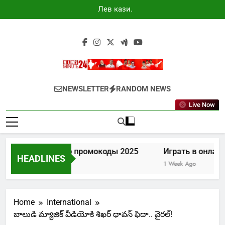
Skip
Лев казино
to
промокоды
2025
content
Newsminute24
Get All Updated Telugu News
NEWSLETTER
RANDOM NEWS
Live Now
Лев казино промокоды 2025
Играть в онлайн
HEADLINES
6 Days Ago
1 Week Ago
Home
International
బాలుడి మ్యాజిక్ వీడియోకి శిఖర్ ధావన్ ఫిదా.. వైరల్!