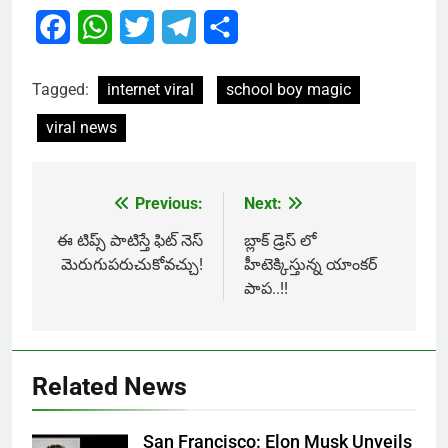
Facebook
WhatsApp
Twitter
Telegram
Share
Tagged:
internet viral
school boy magic
viral news
Previous:
Next:
Post
navigation
ఈ టిప్స్ పాటిస్తే ఫిట్ నెస్
బ్లాక్ డ్రెస్ లో
మెరుగుపరుచుకోవచ్చు!
హీటెక్కిస్తున్న యాంకర్
పాప..!!
Related News
San Francisco: Elon Musk Unveils