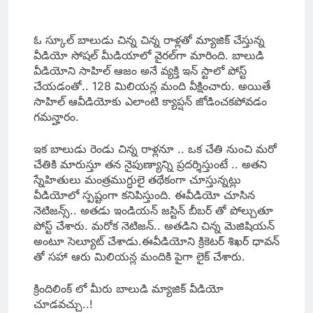
ఓ స్కూల్ బాలుడు చిన్న చిన్న రాళ్లతో మ్యాజిక్ చేస్తున్న
వీడియో సోషల్ మీడియాలో వైరల్‌గా మారింది. బాలుడి
వీడియోని సాహిల్ ఆజం అనే వ్యక్తి ఇన్ స్టాలో పోస్ట్
చేయడంతో.. 128 మిలియన్ల మంది వీక్షించారు. అయితే
సాహిల్ ఆవీడియోకు ఎలాంటి క్యాప్షన్ జోడించకపోవడం
గమన్హారం.
ఇక బాలుడు రెండు చిన్న రాళ్లనూ .. ఒక చేతి నుంచి మరో
చేతికి మారుస్తూ తన నైపుణ్యాన్ని ప్రదర్శిస్తుంటే .. అతని
స్నేహితులు మంత్రముగ్ధులై తథేకంగా చూస్తున్నట్లు
వీడియోలో స్పష్టంగా కనిపిస్తుంది. ఈవీడియో చూసిన
నెటిజన్స్.. అతడు ఇండియన్ జస్టిన్ బీబర్ తో పోల్చుతూ
పోస్ట్ చేశారు. మరోక నెటిజన్.. అతడిని చిన్న మెజిషియన్
అంటూ సెల్యూట్ చేశాడు.ఈవీడియోని క్రికెటర్ శిఖర్ ధావన్
తో సహా ఆరు మిలియన్ల మందికి పైగా లైక్ చేశారు.
క్రిందిలింక్ లో మీరు బాలుడి మ్యాజిక్ వీడియో
చూడవచ్చు..!