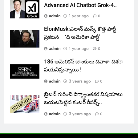
Advanced AI Chatbot Grok-4..
admin
1 year ago
0
ElonMusk:ఎలాన్ మస్క్ కొత్త పార్టీ
ప్రకటన – ‘ది అమెరికా పార్టీ’
admin
1 year ago
0
186 అమెరికన్ బాంకులు దివాళా దిశగా
పయనిస్తున్నాయి !
admin
3 years ago
0
బ్రిటన్ గురించి దిగ్బ్రాంతకర విషయాలు
బయటపెట్టిన కంటర్ రీసర్చ్..
admin
3 years ago
0