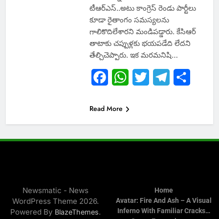
టీఆర్ఎస్..అటు కాంగ్రెస్ రెండు పార్టీలు
కూడా రైతాంగం సమస్యలను
గాలికొదిలేశారని మండిపడ్డారు. కేసిఆర్
తాటాకు చప్పుళ్లకు భయపడేది లేదని
తేల్చిచెప్పారు. ఇక మరమనిషి…
Facebook
WhatsApp
Twitter
Telegram
Share
Read More
Newsmatic - News
Home
WordPress Theme 2026.
Avatar: Fire And Ash – A Visual
Inferno With Familiar Cracks…
Powered By
.
BlazeThemes