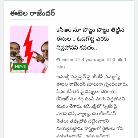
ఈటెల రాజేందర్
కెసిఆర్ నూ పొట్టు పొట్టు తిట్టిన
ఈటల .. ఓడగొట్టే వరకు
నిద్రపోనని శపథం..
admin
4 years ago
0
1
NEWS
mins
అసెంబ్లీ సస్పెన్షన్ పై బీజేపీ ఎమ్మెల్యే
ఈటల రాజేందర్ ఘాటుగా స్పందించారు.
సిఎం కేసిఆర్ పై నిప్పులు చెరిగారు.
కేసిఆర్ నూ గద్దె దింపే వరకు నిద్రపోనని
శపథం చేశారు. అసెంబ్లీలో స్పీకర్ పై
మరమనిషి వ్యాఖ్యలను టీఆర్ఎస్
నేతలు తప్పుదోవ పట్టించారని
దుయ్యబట్టారు. రాష్ట్రంలో రైతులు గోస
పడుతున్నారని.. ఇటు అధికార