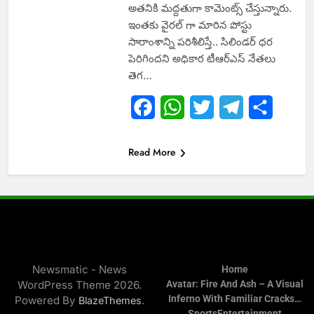
అతనికి మద్దతుగా కామెంట్స్ చేస్తున్నారు.
ఇంతకు వైరల్ గా మారిన పోస్టు
సారాంశాన్ని పరిశీలిస్తే.. సిలిండర్ ధర
పెరిగిందని అధికార టీఆర్ఎస్ నేతలు
తెగ…
Facebook
WhatsApp
Twitter
Telegram
Share
Read More
Newsmatic - News
Home
WordPress Theme 2026.
Avatar: Fire And Ash – A Visual
Inferno With Familiar Cracks…
Powered By
.
BlazeThemes
Sports
Entertainment