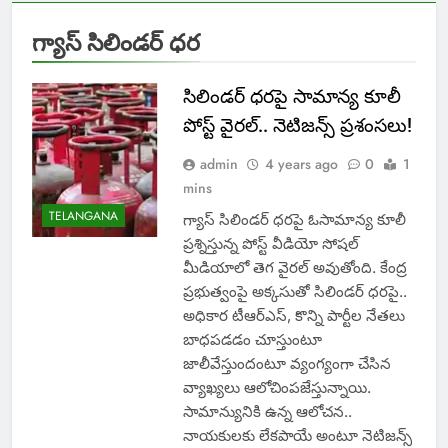
గ్యాస్ సిలిండర్ ధర
సిలిండర్ ధరపై సామాన్య కూలీ
పోస్ట్ వైరల్.. నెటిజన్స్ ప్రశంసలు!
admin
4 years ago
0
1
mins
TELANGANA
గ్యాస్ సిలిండర్ ధరపై ఓసామాన్య కూలీ
ప్రశ్నిస్తున్న పోస్ట్ వీడియో సోషల్
మీడియాలో తెగ వైరల్ అవుతోంది. కేంద్ర
ప్రభుత్వంపై అక్కసుతో సిలిండర్ ధరపై..
అధికార టీఆర్ఎస్, కొన్ని పార్టీల నేతలు
బాధపడడం చూస్తుంటూ
జాలీవేస్తుందంటూ వ్యంగ్యంగా చేసిన
వ్యాఖ్యలు ఆలోచింపజేస్తున్నాయి.
సామాన్యునికి ఉన్న ఆలోచన..
నాయకులకు లేకపాయే అంటూ నెటిజన్స్