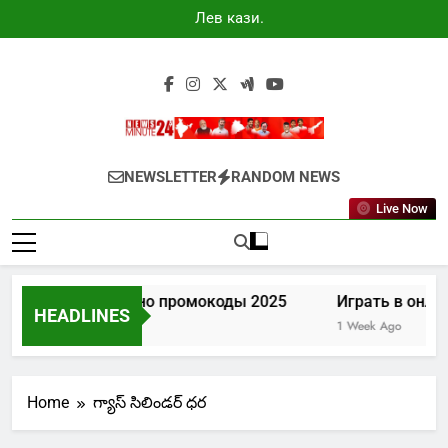
Skip
Лев казино
to
промокоды
2025
content
Newsminute24
Get All Updated Telugu News
NEWSLETTER
RANDOM NEWS
Live Now
Лев казино промокоды 2025
Играть в онлай
HEADLINES
5 Days Ago
1 Week Ago
Home
గ్యాస్ సిలిండర్ ధర