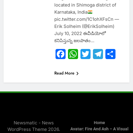
located in Shimoga district of
Karnataka, India
pic.twitter.com/1C1ohXFsCn —
Erik Solheim (@ErikSolheim)
July 10, 2022 ఈవీడియోలో
కనిపిస్తున్న జలపాతం…
Facebook
WhatsApp
Twitter
Telegram
Share
Read More
Newsmatic - News
Home
WordPress Theme 2026.
Avatar: Fire And Ash – A Visual