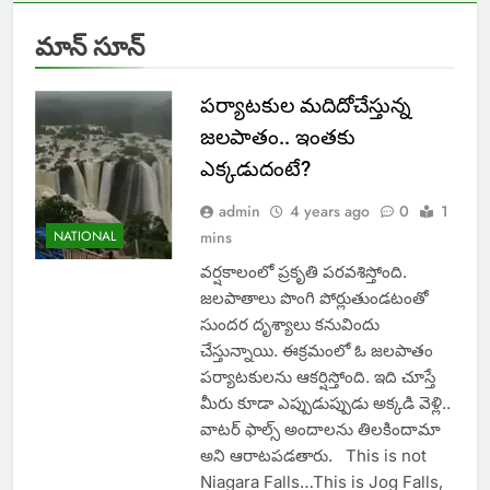
మాన్ సూన్
పర్యాటకుల మదిదోచేస్తున్న
జలపాతం.. ఇంతకు
ఎక్కడుదంటే?
admin
4 years ago
0
1
NATIONAL
mins
వర్షకాలంలో ప్రకృతి పరవశిస్తోంది.
జలపాతాలు పొంగి పోర్లుతుండటంతో
సుందర దృశ్యాలు కనువిందు
చేస్తున్నాయి. ఈక్రమంలో ఓ జలపాతం
పర్యాటకులను ఆకర్షిస్తోంది. ఇది చూస్తే
మీరు కూడా ఎప్పుడుప్పుడు అక్కడి వెళ్లి..
వాటర్ ఫాల్స్ అందాలను తిలకిందామా
అని ఆరాటపడతారు. This is not
Niagara Falls…This is Jog Falls,