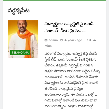
వర్ధన్నపేట
విద్యార్ధుల అస్వస్థతపై బండి
సంజయ్ కీలక ప్రకటన…
admin
4 years ago
0
1
mins
TELANGANA
వరంగల్ విద్యార్ధుల అస్వస్థతపై బీజేపీ
స్టేట్ చీఫ్ బండి సంజయ్ కీలక ప్రకటన
చేశారు. తక్షణమే వర్ధన్నపేట గిరిజన
ఆశ్రమ పాఠశాల బాలికలకు సరైన చికిత్స
అందించాలని ఆయన డిమాండ్ చేశారు.
విద్యార్థులను అవసరమైతే హైదరాబాద్
తరలించి నాణ్యమైన వైద్యం
అందించాలన్నారు. ఈ రెండు నెలల్లో ..
గురుకులాల్లో ఇలాంటి ఘటనలు చాలా
జరిగాయన్నారు. ఆశ్రమ పాఠశాలల్లో