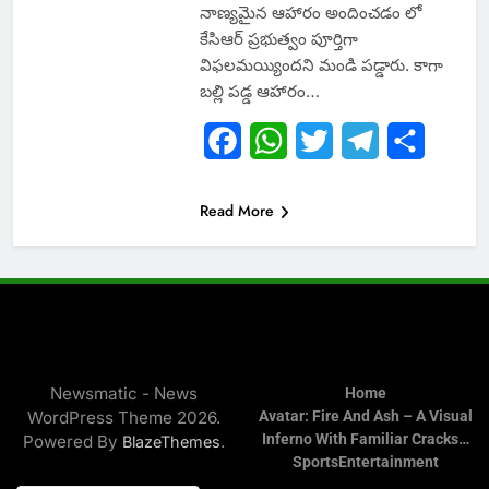
నాణ్యమైన ఆహారం అందించడం లో
కేసిఆర్ ప్రభుత్వం పూర్తిగా
విఫలమయ్యిందని మండి పడ్డారు. కాగా
బల్లి పడ్డ ఆహారం…
Facebook
WhatsApp
Twitter
Telegram
Share
Read More
Newsmatic - News
Home
WordPress Theme 2026.
Avatar: Fire And Ash – A Visual
Inferno With Familiar Cracks…
Powered By
.
BlazeThemes
Sports
Entertainment