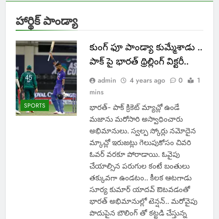
హార్థిక్ పాండ్యా
కుంగ్ ఫూ పాండ్యా కుమ్మేశాడు ..
పాక్ పై భారత్ థ్రిల్లింగ్ విక్టరీ..
admin
4 years ago
0
1
mins
SPORTS
భారత్- పాక్ క్రికెట్ మ్యాచ్లో ఉండే
మజాను మరోసారి అస్వాధించారు
అభిమానులు. స్వల్ప స్కోర్లు నమోదైన
మ్కాచ్లో ఇరుజట్లు గెలుపుకోసం చివరి
ఓవర్ వరకూ పోరాడాయి. ఓవైపు
చేయాల్సిన పరుగుల కంటే బంతులు
తక్కువగా ఉండటం.. కీలక ఆటగాడు
సూర్య కుమార్ యాదవ్ ఔటవడంతో
భారత్ అభిమానుల్లో టెన్షన్.. మరోవైపు
పొదుపైన బౌలింగ్ తో కట్టడి చేస్తున్న