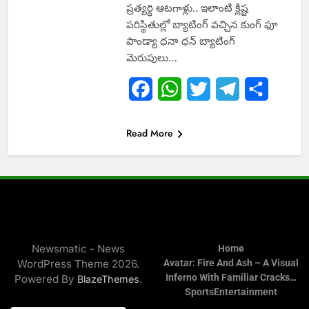
ప్రత్యర్థి ఆటగాళ్లు.. ఇలాంటి క్లిష్ట
పరిస్థితుల్లో బ్యాటింగ్ వచ్చిన కుంగ్ ఫూ
పాండ్యా ధనా ధన్ బ్యాటింగ్
మెరుపులు…
Facebook
WhatsApp
Twitter
Telegram
Share
Read More
Newsmatic - News
Home
WordPress Theme 2026.
Avatar: Fire And Ash – A Visual
Inferno With Familiar Cracks…
Powered By
.
BlazeThemes
Sports
Entertainment