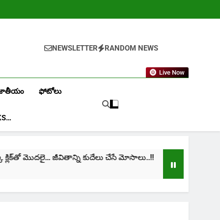
NEWSLETTER
RANDOM NEWS
Live Now
జాతీయం
ఫోటోలు
KS…
ిక్‌తో మొదలై… జీవితాన్ని కుదేలు చేసే మోసాలు..!!
cinim
1 Mon