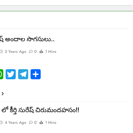
సురేష్ అందాల సొగసులు..
3 Years Ago
0
1 Mins
ebook
WhatsApp
Twitter
Telegram
Share
ెస్ లో కీర్తి సురేష్ చిరుమందహసం!!
4 Years Ago
0
1 Mins