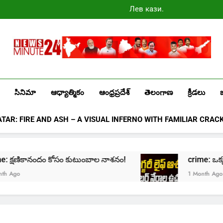
Лев казино
промокоды
2025
Newsminute24
Get All Updated Telugu News
సినిమా
ఆధ్యాత్మికం
ఆంధ్రప్రదేశ్
తెలంగాణ
క్రీడలు
ATAR: FIRE AND ASH – A VISUAL INFERNO WITH FAMILIAR CRAC
rime: క్షణికానందం కోసం కుటుంబాల నాశనం!
crime: ఒక్క క్ల
go
1 Month Ago