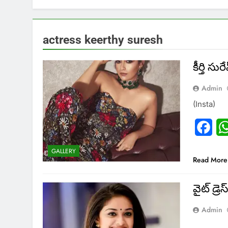
actress keerthy suresh
కీర్తి 
Admin
(Insta)
Fac
GALLERY
Read More
వైట్ డ్ర
Admin