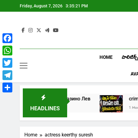
Skip
Friday, August 7, 2026
3:35:21 PM
to
content
Facebook
HOME
పాలిటిక్స్
WhatsApp
Twitter
AV
Telegram
Share
5
Играть в онлайн казино Лев
c
1 Week Ago
1 Month A
HEADLINES
Home
actress keerthy suresh