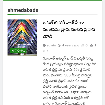
ahmedabads
అటల్ బిహారీ వాజ్ పేయి
వంతెనను ప్రారంభించిన ప్రధాని
మోదీ
admin
4 years ago
0
1
NATIONAL
min
గుజరాత్ అహ్మద్ బాద్ సబర్మతీ నదిపై
కేంద్ర ప్రభుత్వం ప్రతిష్టాత్మకంగా నిర్మించిన
అటల్ బ్రిడ్జ్ ను ప్రధాని నరేంద్ర మోదీ
ప్రారంభించారు. 300 మీటర్ల పొడవైన
బ్రిడ్జ్ మాజీ ప్రధాని దివంగత అటల్
బిహారీ వాజ్‌పేయికి స్థానిక ప్రజలు
అర్పించే నివాళి అని ప్రధాని అన్నారు.
అటల్ బ్రిడ్జి ఓపెనింగ్ కార్యక్రమంలో
భాగంగా గుజరాత్ ముఖ్యమంత్రి