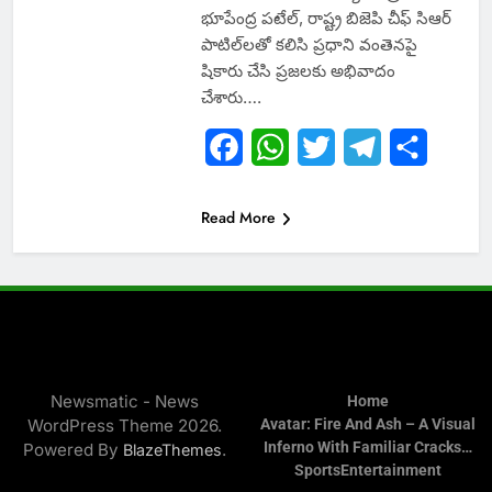
భూపేంద్ర పటేల్, రాష్ట్ర బిజెపి చీఫ్ సిఆర్
పాటిల్‌లతో కలిసి ప్రధాని వంతెనపై
షికారు చేసి ప్రజలకు అభివాదం
చేశారు….
Facebook
WhatsApp
Twitter
Telegram
Share
Read More
Newsmatic - News
Home
WordPress Theme 2026.
Avatar: Fire And Ash – A Visual
Inferno With Familiar Cracks…
Powered By
.
BlazeThemes
Sports
Entertainment