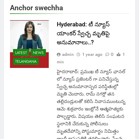
Anchor swechha
Hyderabad: టీ న్యూస్
యాంకర్ స్వేచ్ఛ మృతిపై
అనుమానాలు..?
LATEST
NEWS
admin
1 year ago
0
1
TELANGANA
min
హైదరాబాద్: ప్రముఖ టీ న్యూస్ ఛానల్
లో న్యూస్ ప్రజెంటర్ గా పనిచేస్తున్న
స్వేచ్ఛ అనుమానాస్పద పరిస్థితుల్లో
మృతి చెందారు. రామ్ నగర్లో తన
తల్లిదండ్రులతో కలిసి నివాసముంటున్న
ఆమె శుక్రవారం ఇంట్లోనే ఆత్మహత్యకు
పాల్పడ్డారు. విషయం తెలిసి సంఘటన
స్థలానికి చేరుకున్న పోలీసులు
మృతదేహాన్ని పోస్టుమార్టం నిమిత్తం
గాంధీ ఆసుపత్రికి తరలించారు. స్వేచ్ఛ