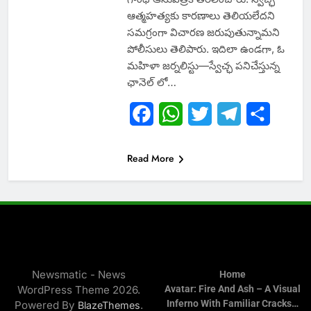
ఆత్మహత్యకు కారణాలు తెలియలేదని
సమగ్రంగా విచారణ జరుపుతున్నామని
పోలీసులు తెలిపారు. ఇదిలా ఉండగా, ఓ
మహిళా జర్నలిస్టు—స్వేచ్ఛ పనిచేస్తున్న
ఛానెల్ లో…
Facebook
WhatsApp
Twitter
Telegram
Share
Read More
Newsmatic - News
Home
WordPress Theme 2026.
Avatar: Fire And Ash – A Visual
Inferno With Familiar Cracks…
Powered By
.
BlazeThemes