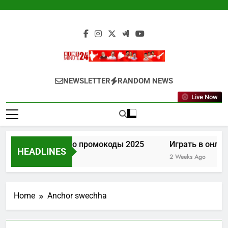
Skip
to
content
Newsminute24
Get All Updated Telugu News
NEWSLETTER
RANDOM NEWS
Live Now
Лев казино промокоды 2025
Играть в онлай
HEADLINES
1 Week Ago
2 Weeks Ago
Home
Anchor swechha